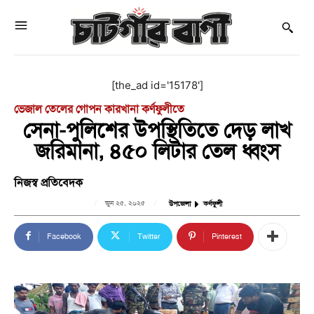
[the_ad id='15178']
ভেজাল তেলের গোপন কারখানা কর্ণফুলীতে
সেনা-পুলিশের উপস্থিতিতে দেড় লাখ
জরিমানা, ৪৫০ লিটার তেল ধ্বংস
নিজস্ব প্রতিবেদক
জুন ২৫, ২০২৫
উপজেলা
কর্ণফুলী
Facebook
Twitter
Pinterest