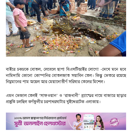
বাইরে চকচকে বোতল, লেবেলে ছাপা বিএসটিআইর লোগো -দেখে মনে হবে
নামিদামি কোনো কোম্পানির বোতলজাত সয়াবিন তেল। কিন্তু ভেতরে রয়েছে
নিম্নমানের পাম অয়েল আর মেয়াদোত্তীর্ণ সরিষার তেলের মিশেল।
এমন ভেজাল তেলই ‘সাফওয়ান’ ও ‘রাজধানী’ ব্র্যান্ডের নামে বাজারে ছাড়ার
প্রস্তুতি চলছিল কর্ণফুলীর চরপাথরঘাটার খুইদ্দেরটেক এলাকায়।