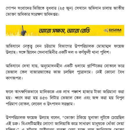
গোপন সংবাদের ভিত্তিতে বুধবার (২৫ জুন) সেখানে অভিযান চালায় জাতীয়
ভোক্তা অধিকার সংরক্ষণ অধিদপ্তর।
অভিযানে নেতৃত্ব দেন চট্টগ্রাম বিভাগের উপপরিচালক মোহাম্মদ ফয়েজ
উল্যাহ। সঙ্গে ছিলেন সেনাবাহিনীর একটি দল ও কর্ণফুলী থানা পুলিশ।
অভিযানে দেখা যায়, অনুমোদনহীন একটি গুদামে প্লাস্টিকের বোতলে ভরে
ভেজাল তেল বাজারজাতের কাজ চলছিল পুরোদমে। নেই কোনো বৈধ
কাগজপত্র।
ফলে তাৎক্ষণিকভাবে মালিককে এক লাখ পঞ্চাশ হাজার টাকা জরিমানা করা
হয়। ধ্বংস করা হয় ৪৫০ লিটার ভেজাল তেল এবং জব্দ করা হয় বিপুল
পরিমাণ বোতল, লেবেল ও উৎপাদন সরঞ্জাম।
উপপরিচালক ফয়েজ উল্যাহ বলেন, “ভোক্তা ঠকিয়ে মুনাফা লুটতে চেয়েছিল
এই চক্র। বিএসটিআইর লোগো জালিয়াতি করে সাধারণ মানুষকে ধোঁকা দেয়া
হচ্ছিল।” এ ঘটনায় আইনানুগ ব্যবস্থা নেয়া হচ্ছে বলে জানিয়েছে ভোক্তা