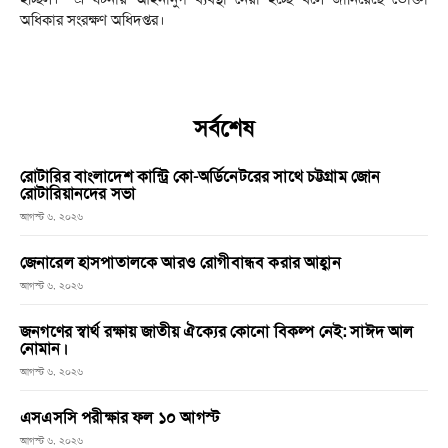
অধিকার সংরক্ষণ অধিদপ্তর।
সর্বশেষ
রোটারির বাংলাদেশ কান্ট্রি কো-অর্ডিনেটরের সাথে চট্টগ্রাম জোন
রোটারিয়ানদের সভা
আগস্ট ৬, ২০২৬
জেনারেল হাসপাতালকে আরও রোগীবান্ধব করার আহ্বান
আগস্ট ৬, ২০২৬
জনগণের স্বার্থ রক্ষায় জাতীয় ঐক্যের কোনো বিকল্প নেই: সাঈদ আল
নোমান।
আগস্ট ৬, ২০২৬
এসএসসি পরীক্ষার ফল ১০ আগস্ট
আগস্ট ৬, ২০২৬