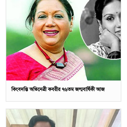
কিংবদন্তি অভিনেত্রী কবরীর ৭৬তম জন্মবার্ষিকী আজ