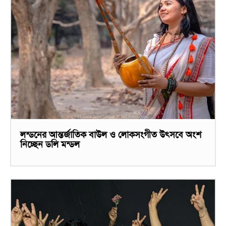
লন্ডনের আন্তর্জাতিক বাউল ও লোকসংগীত উৎসবে অংশ
নিচ্ছেন ডলি মন্ডল