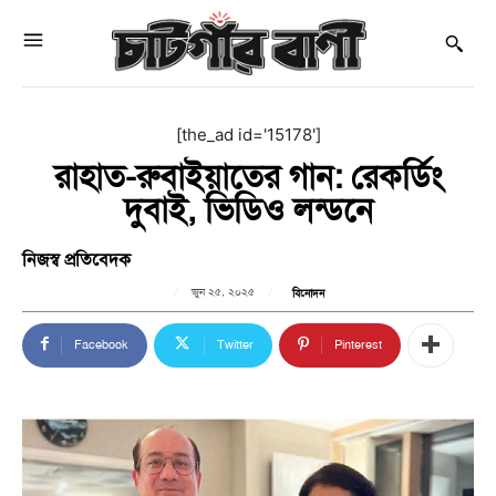
[the_ad id='15178']
রাহাত-রুবাইয়াতের গান: রেকর্ডিং
দুবাই, ভিডিও লন্ডনে
নিজস্ব প্রতিবেদক
জুন ২৫, ২০২৫
বিনোদন
Facebook
Twitter
Pinterest