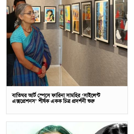
বাতিঘর আর্ট স্পেসে ফারিনা সামহির ‘সাইলেন্ট
এক্সপ্রেশনস’ শীর্ষক একক চিত্র প্রদর্শনী শুরু