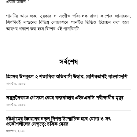
একটি অর্জন।’
গানটির আয়োজক, সুরকার ও সংগীত পরিচালক রাজা কাশেফ জানালেন,
শিগগিরই লন্ডনের বিভিন্ন লোকেশনে গানটির ভিডিও চিত্রায়ন করা হবে।
তারপর প্রকাশ করা হবে বিশেষ এই গানচিত্রটি।
সর্বশেষ
গ্রিসের উপকূলে ২ শতাধিক অভিবাসী উদ্ধার, বেশিরভাগই বাংলাদেশি
আগস্ট ৮, ২০২৬
সমুদ্রসৈকতে গোসলে নেমে কক্সবাজার এইচএসসি পরীক্ষার্থীর মৃত্যু
আগস্ট ৮, ২০২৬
চট্টগ্রামের উন্নয়নের নতুন দিগন্ত উন্মোচিত হবে যোগ্য ও সৎ
প্রকৌশলীদের নেতৃত্বে: চসিক মেয়র
আগস্ট ৭, ২০২৬