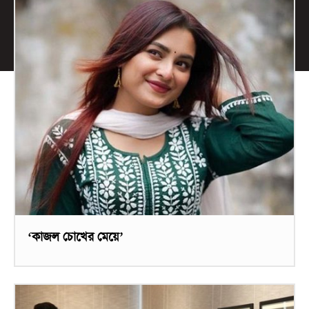
‘কাজল চোখের মেয়ে’