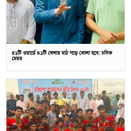
৪১টি ওয়ার্ডে ৪১টি খেলার মাঠ গড়ে তোলা হবে: চসিক
মেয়র