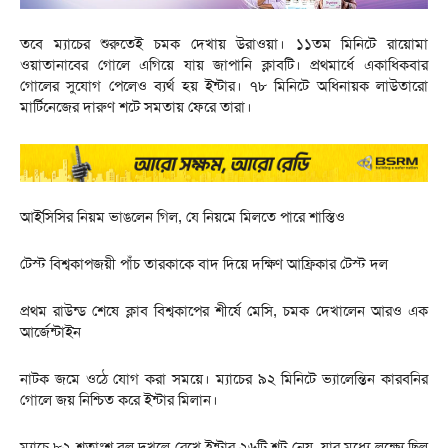
তবে ম্যাচের শুরুতেই চমক দেখায় উরাওয়া। ১১তম মিনিটে রায়োমা
ওয়াতানাবের গোলে এগিয়ে যায় জাপানি ক্লাবটি। প্রথমার্ধে একাধিকবার
গোলের সুযোগ পেলেও ব্যর্থ হয় ইন্টার। ৭৮ মিনিটে অধিনায়ক লাউতারো
মার্টিনেজের দারুণ শটে সমতায় ফেরে তারা।
আইসিসির নিয়ম ভাঙলেন গিল, যে নিয়মে মিলতে পারে শাস্তিও
টেস্ট বিশ্বকাপজয়ী পাঁচ তারকাকে বাদ দিয়ে দক্ষিণ আফ্রিকার টেস্ট দল
প্রথম রাউন্ড শেষে ক্লাব বিশ্বকাপের শীর্ষে মেসি, চমক দেখালেন আরও এক
আর্জেন্টাইন
নাটক জমে ওঠে যোগ করা সময়ে। ম্যাচের ৯২ মিনিটে ভ্যালেন্তিন কারবনির
গোলে জয় নিশ্চিত করে ইন্টার মিলান।
ম্যাচে ৮২ শতাংশ বল দখলে রেখে ইন্টার ২৬টি শট নেয়, যার মধ্যে লক্ষ্যে ছিল