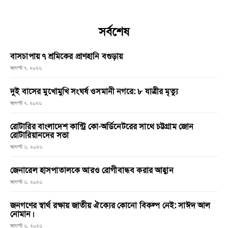
সর্বশেষ
বাসচাপায় ৭ শ্রমিকের প্রাণহানি বগুড়ায়
আগস্ট ৭, ২০২৬
দুই বাসের মুখোমুখি সংঘর্ষ ওসমানী নগরে: ৮ যাত্রীর মৃত্যু
আগস্ট ৭, ২০২৬
রোটারির বাংলাদেশ কান্ট্রি কো-অর্ডিনেটরের সাথে চট্টগ্রাম জোন
রোটারিয়ানদের সভা
আগস্ট ৬, ২০২৬
জেনারেল হাসপাতালকে আরও রোগীবান্ধব করার আহ্বান
আগস্ট ৬, ২০২৬
জনগণের স্বার্থ রক্ষায় জাতীয় ঐক্যের কোনো বিকল্প নেই: সাঈদ আল
নোমান।
আগস্ট ৬, ২০২৬