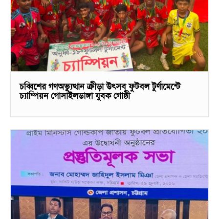
চব্বিশের গণঅভ্যুত্থান ক্রীড়া উৎসব ফুটবল টুর্ণামেন্টে
চ্যাম্পিয়ন গোসাইলডাঙ্গা যুবক গোষ্ঠী