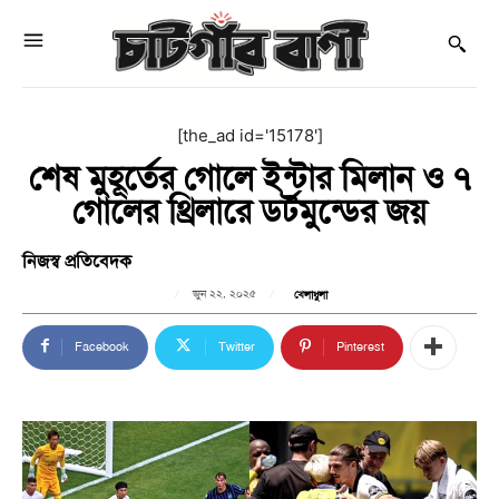
[the_ad id='15178']
শেষ মুহূর্তের গোলে ইন্টার মিলান ও ৭
গোলের থ্রিলারে ডর্টমুন্ডের জয়
নিজস্ব প্রতিবেদক
জুন ২২, ২০২৫
খেলাধুলা
Facebook
Twitter
Pinterest