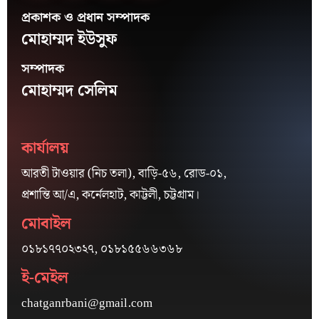
প্রকাশক ও প্রধান সম্পাদক
মোহাম্মদ ইউসুফ
সম্পাদক
মোহাম্মদ সেলিম
কার্যালয়
আরতী টাওয়ার (নিচ তলা), বাড়ি-৫৬, রোড-০১,
প্রশান্তি আ/এ, কর্নেলহাট, কাট্টলী, চট্টগ্রাম।
মোবাইল
০১৮১৭৭০২৩২৭, ০১৮১৫৫৬৬৩৬৮
ই-মেইল
chatganrbani@gmail.com