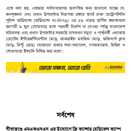
এতে বলা হয়, এতদ্বারা সর্বসাধারণের অবগতির জন্য জানানো যাচ্ছে যে,
জনশৃঙ্খলা এবং প্রধান উপদেষ্টার নিরাপত্তা রক্ষার স্বার্থে ঢাকা মেট্রোপলিটন
পুলিশ অর্ডিন্যান্স (অর্ডিন্যান্স নং-III/৭৬) এর ২৯ ধারায় অর্পিত ক্ষমতাবলে
আগামী ৯ জুন (সোমবার) হতে পরবর্তী নির্দেশ না দেওয়া পর্যন্ত বাংলাদেশ
সচিবালয় এবং প্রধান উপদেষ্টার সরকারি বাসভবন যমুনা ও পার্শ্ববর্তী এলাকায়
(হোটেল ইন্টারকন্টিনেন্টাল মোড়, কাকরাইল মসজিদ মোড়, অফিসার্স ক্লাব
মোড়, মিন্টু রোড) যেকোনো প্রকার সভা-সমাবেশ, গণজমায়েত, মিছিল ও
শোভাযাত্রা ইত্যাদি নিষিদ্ধ করা হলো।
সর্বশেষ
সীতাকুণ্ডে এমএফএসএস এর উদ্যোগে ফ্রি ক্যান্সার মেডিকেল ক্যাম্প