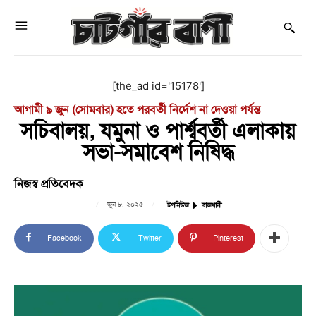
[the_ad id='15178']
আগামী ৯ জুন (সোমবার) হতে পরবর্তী নির্দেশ না দেওয়া পর্যন্ত
সচিবালয়, যমুনা ও পার্শ্ববর্তী এলাকায়
সভা-সমাবেশ নিষিদ্ধ
নিজস্ব প্রতিবেদক
জুন ৮, ২০২৫
টপনিউজ
রাজধানী
Facebook
Twitter
Pinterest