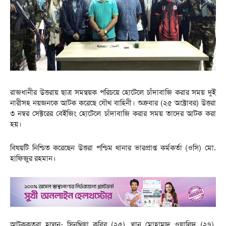
রাজধানীর উত্তরায় ছাত্র সমন্বয়ক পরিচয়ে হোটেলে চাঁদাবাজি করার সময় দুই
নারীসহ নয়জনকে আটক করেছে যৌথ বাহিনী। শুক্রবার (২৫ অক্টোবর) উত্তরা
৩ নম্বর সেক্টরের বেইজিং হোটেলে চাঁদাবাজি করার সময় তাদের আটক করা
হয়।
বিষয়টি নিশ্চিত করেছেন উত্তরা পশ্চিম থানার ভারপ্রাপ্ত কর্মকর্তা (ওসি) মো.
হাফিজুর রহমান।
আটককৃতরা হলেন- সিনথিয়া কবির (২৫), খান মোহাম্মদ ওয়ালিদ (২৭),