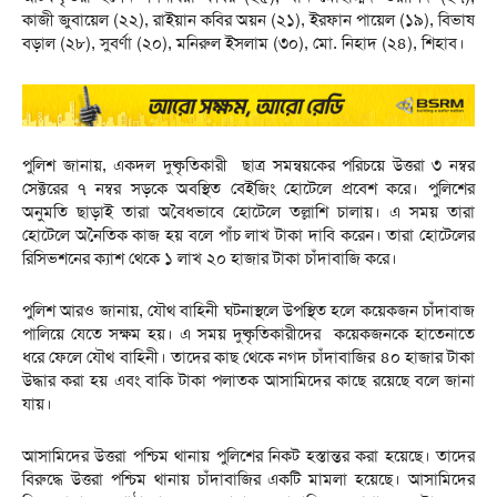
কাজী জুবায়েল (২২), রাইয়ান কবির অয়ন (২১), ইরফান পায়েল (১৯), বিভাষ
বড়াল (২৮), সুবর্ণা (২০), মনিরুল ইসলাম (৩০), মো. নিহাদ (২৪), শিহাব।
পুলিশ জানায়, একদল দুষ্কৃতিকারী ছাত্র সমন্বয়কের পরিচয়ে উত্তরা ৩ নম্বর
সেক্টরের ৭ নম্বর সড়কে অবস্থিত বেইজিং হোটেলে প্রবেশ করে। পুলিশের
অনুমতি ছাড়াই তারা অবৈধভাবে হোটেলে তল্লাশি চালায়। এ সময় তারা
হোটেলে অনৈতিক কাজ হয় বলে পাঁচ লাখ টাকা দাবি করেন। তারা হোটেলের
রিসিভশনের ক্যাশ থেকে ১ লাখ ২০ হাজার টাকা চাঁদাবাজি করে।
পুলিশ আরও জানায়, যৌথ বাহিনী ঘটনাস্থলে উপস্থিত হলে কয়েকজন চাঁদাবাজ
পালিয়ে যেতে সক্ষম হয়। এ সময় দুষ্কৃতিকারীদের কয়েকজনকে হাতেনাতে
ধরে ফেলে যৌথ বাহিনী। তাদের কাছ থেকে নগদ চাঁদাবাজির ৪০ হাজার টাকা
উদ্ধার করা হয় এবং বাকি টাকা পলাতক আসামিদের কাছে রয়েছে বলে জানা
যায়।
আসামিদের উত্তরা পশ্চিম থানায় পুলিশের নিকট হস্তান্তর করা হয়েছে। তাদের
বিরুদ্ধে উত্তরা পশ্চিম থানায় চাঁদাবাজির একটি মামলা হয়েছে। আসামিদের