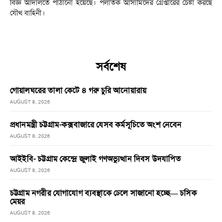
বিজ্ঞ আদালতে পাঠানো হয়েছে। পলাতক আসামিদের গ্রেপ্তারের চেষ্টা করছে
যৌথ বাহিনী।
সর্বশেষ
গোয়ালঘরের তালা কেটে ৪ গরু চুরি আনোয়ারায়
AUGUST 8, 2026
প্রধানমন্ত্রী চট্টগ্রাম-কক্সবাজারে যেসব কর্মসূচিতে অংশ নেবেন
AUGUST 8, 2026
আইইবি- চট্টগ্রাম কেন্দ্রে জুলাই গণঅভ্যুত্থান দিবস উদযাপিত
AUGUST 8, 2026
চট্টগ্রাম নগরীর যোগাযোগ ব্যবস্থাকে ঢেলে সাজানো হচ্ছে— চসিক
মেয়র
AUGUST 8, 2026