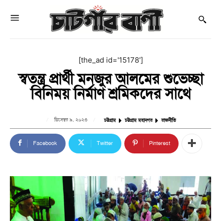
[the_ad id='15178']
স্বতন্ত্র প্রার্থী মনজুর আলমের শুভেচ্ছা
বিনিময় নির্মাণ শ্রমিকদের সাথে
ডিসেম্বর ৯, ২০২৩
চট্টগ্রাম
চট্টগ্রাম মহানগর
রাজনীতি
Facebook
Twitter
Pinterest