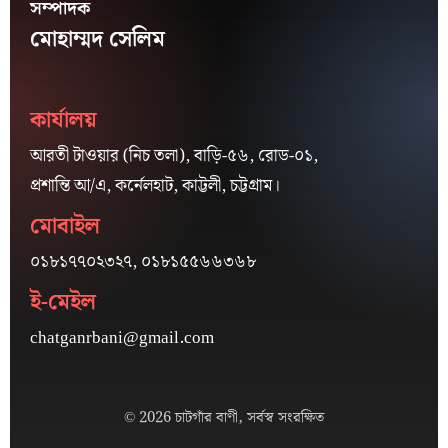
সম্পাদক
মোহাম্মদ সেলিম
কার্যালয়
আরতী টাওয়ার (নিচ তলা), বাড়ি-৫৬, রোড-০১,
প্রশান্তি আ/এ, কর্নেলহাট, কাট্টলী, চট্টগ্রাম।
মোবাইল
০১৮১৭৭০২৩২৭, ০১৮১৫৫৬৬৩৬৮
ই-মেইল
chatganrbani@gmail.com
© 2026 চাটগাঁর বাণী, সর্বস্ব সংরক্ষিত