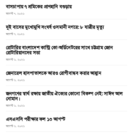
বাসচাপায় ৭ শ্রমিকের প্রাণহানি বগুড়ায়
আগস্ট ৭, ২০২৬
দুই বাসের মুখোমুখি সংঘর্ষ ওসমানী নগরে: ৮ যাত্রীর মৃত্যু
আগস্ট ৭, ২০২৬
রোটারির বাংলাদেশ কান্ট্রি কো-অর্ডিনেটরের সাথে চট্টগ্রাম জোন
রোটারিয়ানদের সভা
আগস্ট ৬, ২০২৬
জেনারেল হাসপাতালকে আরও রোগীবান্ধব করার আহ্বান
আগস্ট ৬, ২০২৬
জনগণের স্বার্থ রক্ষায় জাতীয় ঐক্যের কোনো বিকল্প নেই: সাঈদ আল
নোমান।
আগস্ট ৬, ২০২৬
এসএসসি পরীক্ষার ফল ১০ আগস্ট
আগস্ট ৬, ২০২৬