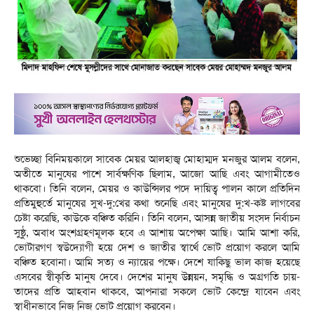
শুভেচ্ছা বিনিময়কালে সাবেক মেয়র আলহাজ্ব মোহাম্মদ মনজুর আলম বলেন,
অতীতে মানুষের পাশে সার্বক্ষণিক ছিলাম, আজো আছি এবং আগামীতেও
থাকবো। তিনি বলেন, মেয়র ও কাউন্সিলর পদে দায়িত্ব পালন কালে প্রতিদিন
প্রতিমুহুর্তে মানুষের সুখ-দু:খের কথা শুনেছি এবং মানুষের দু:খ-কষ্ট লাগবের
চেষ্টা করেছি, কাউকে বঞ্চিত করিনি। তিনি বলেন, আসন্ন জাতীয় সংসদ নির্বাচন
সুষ্ঠু, অবাধ অংশগ্রহণমূলক হবে এ আশায় অপেক্ষা আছি। আমি আশা করি,
ভোটারগণ স্বউদ্যোগী হয়ে দেশ ও জাতীর স্বার্থে ভোট প্রয়োগ করলে আমি
বঞ্চিত হবোনা। আমি সত্য ও ন্যায়ের পক্ষে। দেশে যাকিছু ভাল কাজ হয়েছে
এসবের স্বীকৃতি মানুষ দেবে। দেশের মানুষ উন্নয়ন, সমৃদ্ধি ও অগ্রগতি চায়-
তাদের প্রতি আহবান থাকবে, আপনারা সকলে ভোট কেন্দ্রে যাবেন এবং
স্বাধীনভাবে নিজ নিজ ভোট প্রয়োগ করবেন।