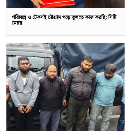
পরিচ্ছন্ন ও টেকসই চট্টগ্রাম গড়ে তুলতে কাজ করছি: সিটি
মেয়র