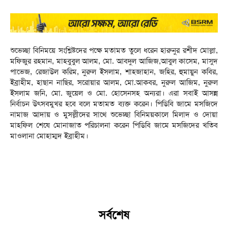
শুভেচ্ছা বিনিময়ে সংশ্লিষ্টদের পক্ষে মতামত তুলে ধরেন হারুনুর রশীদ মোল্লা,
মফিজুর রহমান, মাহবুবুল আলম, মো. আবদুল আজিজ,আবুল কাসেম, মাসুদ
পাভেজ, রেজাউল করিম, নুরুল ইসলাম, শাহজাহান, জহির, হুমায়ুন কবির,
ইব্রাহীম, হাছান নাছির, সরোয়ার আলম, মো.আকবর, নুরুল আজিম, নুরুল
ইসলাম জনি, মো. জুয়েল ও মো. হোসেনসহ অন্যরা। এরা সবাই আসন্ন
নির্বাচন উৎসবমুখর হবে বলে মতামত ব্যক্ত করেন। পিডিবি জামে মসজিদে
নামাজ আদায় ও মুসল্লীদের সাথে শুভেচ্ছা বিনিময়কালে মিলাদ ও দোয়া
মাহফিল শেষে মোনাজাত পরিচালনা করেন পিডিবি জামে মসজিদের খতিব
মাওলানা মোহাম্মদ ইব্রাহীম।
সর্বশেষ