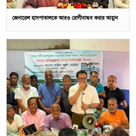
জেনারেল হাসপাতালকে আরও রোগীবান্ধব করার আহ্বান