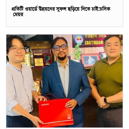
প্রতিটি ওয়ার্ডে উন্নয়নের সুফল ছড়িয়ে দিতে চাই:চসিক
মেয়র