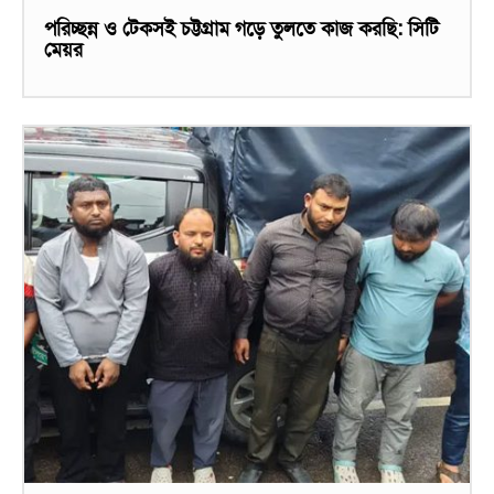
পরিচ্ছন্ন ও টেকসই চট্টগ্রাম গড়ে তুলতে কাজ করছি: সিটি
মেয়র