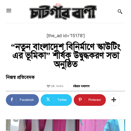
[the_ad id='15178']
“নতুন বাংলাদেশ বিনির্মাণে স্কাউটিং
এর ভূমিকা” শীর্ষক উদ্বুদ্ধকরণ সভা
অনুষ্ঠিত
নিজস্ব প্রতিবেদক
জুন ১৩, ২০২৬
চট্টগ্রাম মহানগর
Facebook
Twitter
Pinterest