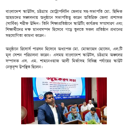
বাংলাদেশ স্কাউটস, চট্টগ্রাম মেট্রোপলিটন জেলার সহ-সভাপতি মো. ছিদ্দিক
আহমদের সঞ্চালনায় অনুষ্ঠানে সভাপতিত্ব করেন অতিরিক্ত জেলা প্রশাসক
(সার্বিক) শরীফ উদ্দিন। তিনি শিক্ষাপ্রতিষ্ঠানে স্কাউটিং কার্যক্রম সম্প্রসারণ এবং
শিক্ষার্থীদের দক্ষ মানবসম্পদ হিসেবে গড়ে তুলতে সকল প্রতিষ্ঠান প্রধানের
সহযোগিতা কামনা করেন।
অনুষ্ঠানে রিসোর্স পারসন হিসেবে অধ্যাপক মো. মোজাহেদ হোসেন, এল.টি
মূল সেশন পরিচালনা করেন। এসময় বাংলাদেশ স্কাউটস, চট্টগ্রাম অঞ্চলের
সম্পাদক এস. এম. শাহনেওয়াজ আলী মির্জাসহ বিভিন্ন পর্যায়ের স্কাউট
নেতৃবৃন্দ উপস্থিত ছিলেন।