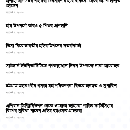
জুলাই-আগস্টের শহীদরা চিরস্মরণীয় হয়ে থাকবে: মেয়র ডা. শাহাদাত
হোসেন
আগস্ট ৫, ২০২৬
হাম উপসর্গে আরও ৫ শিশুর প্রাণহানি
আগস্ট ৫, ২০২৬
ভিসা নিয়ে ভারতীয় হাইকমিশনের সতর্কবার্তা
আগস্ট ৫, ২০২৬
সাউদার্ন ইউনিভার্সিটিতে গণঅভ্যুত্থান দিবস উপলক্ষে নানা আয়োজন
আগস্ট ৫, ২০২৬
চট্টগ্রাম মহানগরীর খসড়া মহাপরিকল্পনা বিষয়ে জনমত ও সুপারিশ
আগস্ট ৫, ২০২৬
এশিয়ান ডিস্ট্রিবিউশন থেকে ওমোডা জাইকো গাড়ির সার্ভিসিংয়ে
বিশেষ সুবিধা পাবেন প্রাইম ব্যাংকের গ্রাহকরা
আগস্ট ৫, ২০২৬