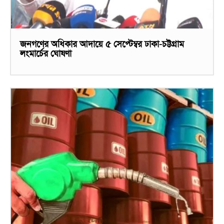
জনগণের অধিকার আদায়ে ৫ সেপ্টেম্বর ঢাকা-চট্টগ্রাম
লংমার্চের ঘোষণা