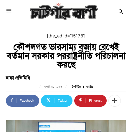
[the_ad id='15178']
কৌশলগত ভারসাম্য বজায় রেখেই
বর্তমান সরকার পররাষ্ট্রনীতি পরিচালনা
করছে
ঢাকা প্রতিনিধি
জুলাই ৪, ২০২৬
টপনিউজ
জাতীয়
Facebook
Twitter
Pinterest