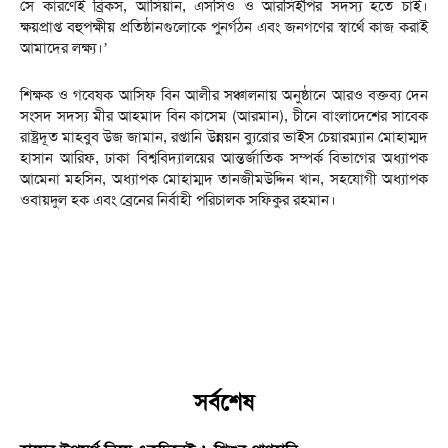
সে কারণেই ব্রিকস, আসিয়ান, এসসিও ও আরসিইপির সদস্য হতে চাই।
ক্ষয়প্রাপ্ত বহুপক্ষীয় প্রতিষ্ঠানগুলোকে পুনর্গঠন এবং জনগণের স্বার্থে কাজ করাই
আমাদের লক্ষ্য।’
শিক্ষক ও গবেষক আসিফ বিন আলীর সঞ্চালনায় অনুষ্ঠানে আরও বক্তব্য দেন
সংসদ সদস্য মীর আহমাদ বিন কাসেম (আরমান), চীনে বাংলাদেশের সাবেক
রাষ্ট্রদূত মাহবুব উজ জামান, রপ্তানি উন্নয়ন ব্যুরোর ভাইস চেয়ারম্যান মোহাম্মদ
হাসান আরিফ, ঢাকা বিশ্ববিদ্যালয়ের আন্তর্জাতিক সম্পর্ক বিভাগের অধ্যাপক
আমেনা মহসিন, অধ্যাপক মোহাম্মদ তানজীমউদ্দিন খান, সহযোগী অধ্যাপক
ওবায়দুল হক এবং ব্রেনের নির্বাহী পরিচালক সফিকুর রহমান।
সর্বশেষ