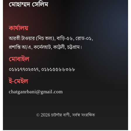
মোহাম্মদ সেলিম
কার্যালয়
আরতী টাওয়ার (নিচ তলা), বাড়ি-৫৬, রোড-০১,
প্রশান্তি আ/এ, কর্নেলহাট, কাট্টলী, চট্টগ্রাম।
মোবাইল
০১৮১৭৭০২৩২৭, ০১৮১৫৫৬৬৩৬৮
ই-মেইল
chatganrbani@gmail.com
© 2026 চাটগাঁর বাণী, সর্বস্ব সংরক্ষিত