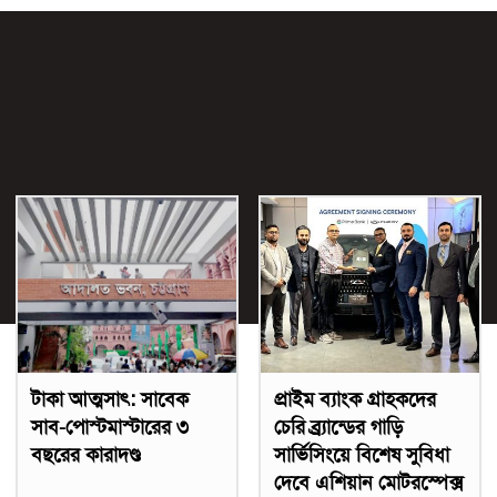
টাকা আত্মসাৎ: সাবেক
প্রাইম ব্যাংক গ্রাহকদের
সাব-পোস্টমাস্টারের ৩
চেরি ব্র্র্যান্ডের গাড়ি
বছরের কারাদণ্ড
সার্ভিসিংয়ে বিশেষ সুবিধা
দেবে এশিয়ান মোটরস্পেক্স