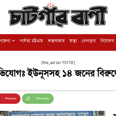
পজেলা
পার্বত্য চট্টগ্রাম
কক্সবাজার
স্বাস্থ্য
খেলাধুলা
বিনোদন
[the_ad id='15178']
িযোগঃ ইউনূসসহ ১৪ জনের বিরুদ্ধে 
Pinterest
WhatsApp