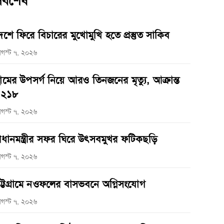
র্বশেষ
েশে ফিরে বিচারের মুখোমুখি হতে প্রস্তুত সাকিব
গস্ট ৭, ২০২৬
ামের উপসর্গ নিয়ে আরও তিনজনের মৃত্যু, আক্রান্ত
১২১৮
গস্ট ৭, ২০২৬
্রধানমন্ত্রীর সফর ঘিরে উৎসবমুখর ফটিকছড়ি
গস্ট ৭, ২০২৬
ট্টগ্রামে নওফলের বাসভবনে অগ্নিসংযোগ
গস্ট ৭, ২০২৬