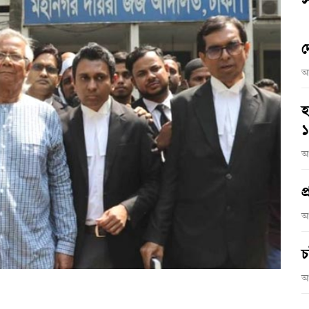
স
দ
আ
হ
আ
প
আ
চ
আ