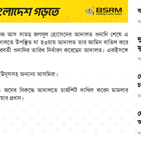
ব
আ
শাল জজ আস সামছ জগলুল হোসেনের আদালত শুনানি শেষে এ
দ
আদালতে উপস্থিত না হওয়ায় আদালত তার জামিন বাতিল করে
মৃ
রবর্তী শুনানির তারিখ নির্ধারণ করেছেন আদালত। একইসঙ্গে
আ
নূসসহ অন্যান্য আসমিরা।
র
চ
৪ জনের বিরুদ্ধে আদালতে চার্জশিট দাখিল করেন মামলার
আ
ার প্রধান।
জ
আ
আ