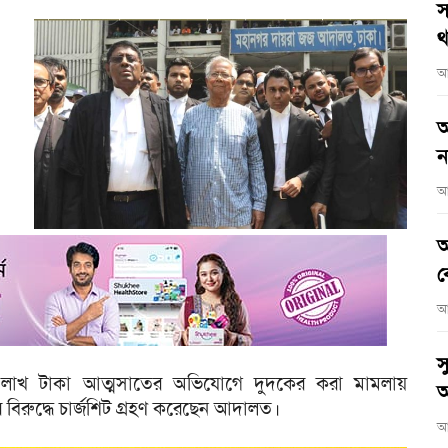
স
থ
আ
আ
ন
আ
আ
ব
আ
স
২ লাখ টাকা আত্মসাতের অভিযোগে দুদকের করা মামলায়
অ
বিরুদ্ধে চার্জশিট গ্রহণ করেছেন আদালত।
আ