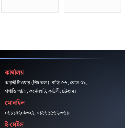
কার্যালয়
আরতী টাওয়ার (নিচ তলা), বাড়ি-৫৬, রোড-০১,
প্রশান্তি আ/এ, কর্নেলহাট, কাট্টলী, চট্টগ্রাম।
মোবাইল
০১৮১৭৭০২৩২৭, ০১৮১৫৫৬৬৩৬৮
ই-মেইল