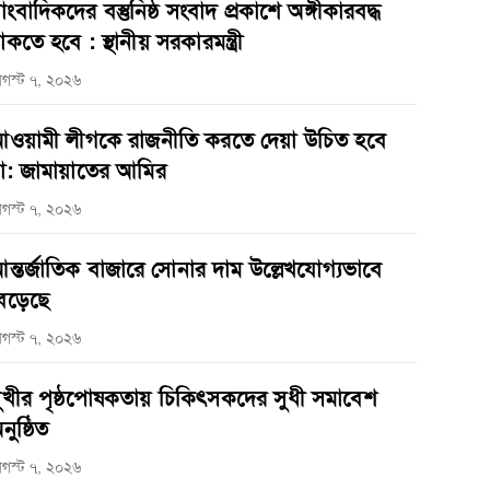
াংবাদিকদের বস্তুনিষ্ঠ সংবাদ প্রকাশে অঙ্গীকারবদ্ধ
াকতে হবে : স্থানীয় সরকারমন্ত্রী
গস্ট ৭, ২০২৬
ওয়ামী লীগকে রাজনীতি করতে দেয়া উচিত হবে
া: জামায়াতের আমির
গস্ট ৭, ২০২৬
ন্তর্জাতিক বাজারে সোনার দাম উল্লেখযোগ্যভাবে
েড়েছে
গস্ট ৭, ২০২৬
ুখীর পৃষ্ঠপোষকতায় চিকিৎসকদের সুধী সমাবেশ
নুষ্ঠিত
গস্ট ৭, ২০২৬