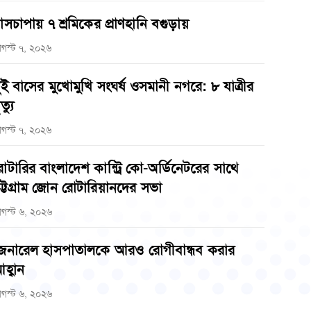
াসচাপায় ৭ শ্রমিকের প্রাণহানি বগুড়ায়
গস্ট ৭, ২০২৬
ুই বাসের মুখোমুখি সংঘর্ষ ওসমানী নগরে: ৮ যাত্রীর
ত্যু
গস্ট ৭, ২০২৬
োটারির বাংলাদেশ কান্ট্রি কো-অর্ডিনেটরের সাথে
ট্টগ্রাম জোন রোটারিয়ানদের সভা
গস্ট ৬, ২০২৬
েনারেল হাসপাতালকে আরও রোগীবান্ধব করার
হ্বান
গস্ট ৬, ২০২৬