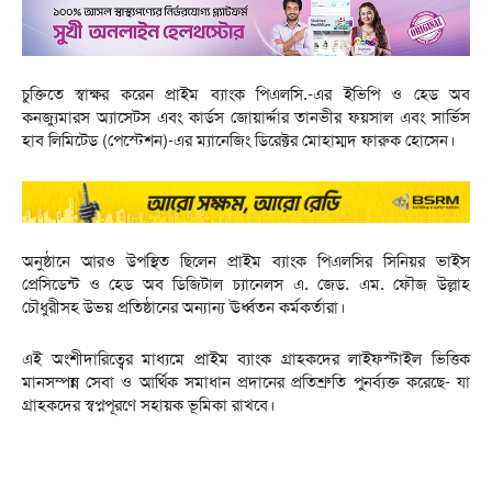
চুক্তিতে স্বাক্ষর করেন প্রাইম ব্যাংক পিএলসি.-এর ইভিপি ও হেড অব
কনজ্যুমারস অ্যাসেটস এবং কার্ডস জোয়ার্দ্দার তানভীর ফয়সাল এবং সার্ভিস
হাব লিমিটেড (পেস্টেশন)-এর ম্যানেজিং ডিরেক্টর মোহাম্মদ ফারুক হোসেন।
অনুষ্ঠানে আরও উপস্থিত ছিলেন প্রাইম ব্যাংক পিএলসির সিনিয়র ভাইস
প্রেসিডেন্ট ও হেড অব ডিজিটাল চ্যানেলস এ. জেড. এম. ফৌজ উল্লাহ
চৌধুরীসহ উভয় প্রতিষ্ঠানের অন্যান্য ঊর্ধ্বতন কর্মকর্তারা।
এই অংশীদারিত্বের মাধ্যমে প্রাইম ব্যাংক গ্রাহকদের লাইফস্টাইল ভিত্তিক
মানসম্পন্ন সেবা ও আর্থিক সমাধান প্রদানের প্রতিশ্রুতি পুনর্ব্যক্ত করেছে- যা
গ্রাহকদের স্বপ্নপূরণে সহায়ক ভূমিকা রাখবে।