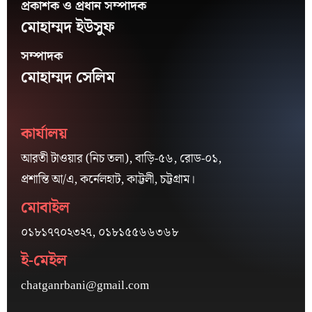
প্রকাশক ও প্রধান সম্পাদক
মোহাম্মদ ইউসুফ
সম্পাদক
মোহাম্মদ সেলিম
কার্যালয়
আরতী টাওয়ার (নিচ তলা), বাড়ি-৫৬, রোড-০১,
প্রশান্তি আ/এ, কর্নেলহাট, কাট্টলী, চট্টগ্রাম।
মোবাইল
০১৮১৭৭০২৩২৭, ০১৮১৫৫৬৬৩৬৮
ই-মেইল
chatganrbani@gmail.com