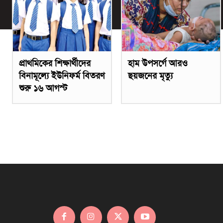
প্রাথমিকের শিক্ষার্থীদের
হাম উপসর্গে আরও
বিনামূল্যে ইউনিফর্ম বিতরণ
ছয়জনের মৃত্যু
শুরু ১৬ আগস্ট