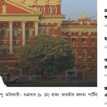
প
শ
A
হ
A
স
প
A
জ
ভেন্দু অধিকারী। শুক্রবার (৮ মে) রাজ্য ভারতীয় জনতা পার্টির
এ
A