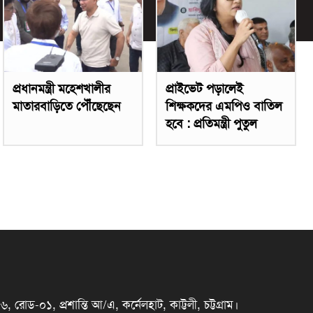
প্রধানমন্ত্রী মহেশখালীর
প্রাইভেট পড়ালেই
মাতারবাড়িতে পৌঁছেছেন
শিক্ষকদের এমপিও বাতিল
হবে : প্রতিমন্ত্রী পুতুল
রোড-০১, প্রশান্তি আ/এ, কর্নেলহাট, কাট্টলী, চট্টগ্রাম।