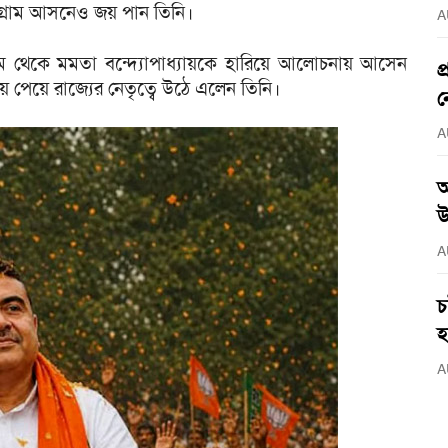
ীগ্রাম আসনেও জয় পান তিনি।
A
রাম থেকে মমতা বন্দ্যোপাধ্যায়কে হারিয়ে আলোচনায় আসেন
প
 পেয়ে রাজ্যের নেতৃত্বে উঠে এলেন তিনি।
ন
A
আ
উ
A
চ
হ
A