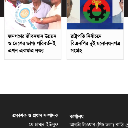
জনগণের জীবনমান উন্নয়ন
রাষ্ট্রপতি নির্বাচনে
ও দেশের ভাগ্য পরিবর্তনই
বিএনপির দুই মনোনয়নপত্র
এখন একমাত্র লক্ষ্য
সংগ্রহ
প্রকাশক ও প্রধান সম্পাদক
কার্যালয়
মোহাম্মদ ইউসুফ
আরতী টাওয়ার (নিচ তলা) বাড়ি-৫৬, 