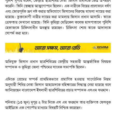
পুলিশ সুপার বলেন, কেন্দ্রীয় ছাত্রশিবির নেতা জিসান প্রধানকে কেউ অপহরণ
করেনি। তিনি স্বেচ্ছায় আত্মগোপনে ছিলেন। এক নারীকে বিয়ের প্রলোভনে ধর্ষণ
এবং জোরপূর্বক ভ্রূণ নষ্ট করার অভিযোগে জিসানের বিরুদ্ধে মামলা দায়ের করা
হয়েছে। ভুক্তভোগী নারীর দায়ের করা মামলায় জিসান প্রধান আসামি। তাকে
গ্রেফতার দেখানো হয়েছে। তিনি কুমিল্লা মেডিকেল কলেজ হাসপাতালে পুলিশি
হেফাজতে চিকিৎসাধীন অবস্থায় রয়েছেন। চিকিৎসা শেষে তাকে আদালতে
সোপর্দ করা হবে।
অভিযুক্ত জিসান প্রধান ছাত্রশিবিরের কেন্দ্রীয় সহকারী আন্তর্জাতিক বিষয়ক
সম্পাদক ও কুমিল্লা জেলা পশ্চিমের সাবেক সভাপতি ছিলেন।
এদিকে প্রেমের সম্পর্ক প্রাথমিকভাবে প্রমাণিত হওয়ায় সাংগঠনিক নিয়ম
অনুযায়ী শিবির নেতা জিসান আহমেদকে বহিষ্কারের সিদ্ধান্ত নেয়া হয়েছে বলে
জানিয়েছেন বাংলাদেশ ইসলামী ছাত্রশিবিরের প্রচার সম্পাদক এসএম ফরহাদ।
শনিবার (১৩ জুন) দুপুর ২ টার দিকে এস এম ফরহাদ তার ব্যক্তিগত ফেসবুক
আইডিতে এক পোস্টের মাধ্যমে বিষয়টি নিশ্চিত করেছেন।