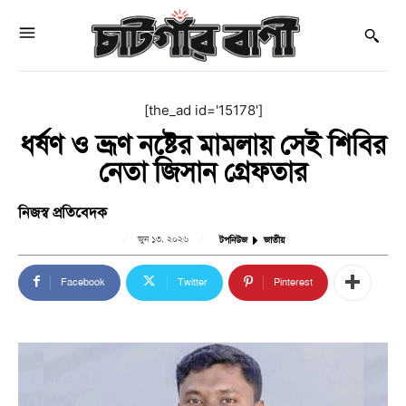
[the_ad id='15178']
ধর্ষণ ও ভ্রূণ নষ্টের মামলায় সেই শিবির
নেতা জিসান গ্রেফতার
নিজস্ব প্রতিবেদক
জুন ১৩, ২০২৬
টপনিউজ
জাতীয়
Facebook
Twitter
Pinterest