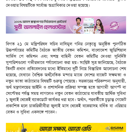
দেওয়ার বিষয়টিকে সর্বোচ্চ অগ্রাধিকার দেওয়া হয়েছে।
বিগত ২১ মে মন্ত্রিপরিষদ সচিব নাসিমুল গনির নেতৃত্বে অনুষ্ঠিত পুনর্গঠিত
উচ্চপর্যায়ের কমিটির বৈঠকে জাতীয় বেতন কমিশন, বাংলাদেশ জুডিশিয়াল
সার্ভিস পে কমিশন এবং সশস্ত্র বাহিনী বেতন কমিটির দেওয়া সুনির্দিষ্ট
সুপারিশগুলো গভীরভাবে পর্যালোচনা করা হয়। সংশ্লিষ্ট সূত্র জানিয়েছে, বৈঠকে
তিনটি প্রধান প্রতিবেদনের মধ্যে ইতিমধ্যে দুটি নিয়ে বিস্তারিত আলোচনা শেষ
হয়েছে, যেখানে বৈশ্বিক অর্থনৈতিক মন্দার মাঝে দেশের বাজেট সক্ষমতা ও
নতুন ভাতা কাঠামোর বিষয়টি গুরুত্ব পেয়েছে। সরকারের পরিকল্পনা অনুযায়ী,
অর্থ মন্ত্রণালয়ের আইনি ও প্রশাসনিক প্রক্রিয়া সম্পন্ন হতে আগামী আগস্ট বা
সেপ্টেম্বর পর্যন্ত সময় লাগলেও নতুন বেতন কাঠামোর যাবতীয় আর্থিক সুবিধা
১ জুলাই থেকেই ব্যাকডেটে কার্যকর ধরা হবে। অর্থাৎ, পরবর্তীতে চূড়ান্ত গেজেট
প্রকাশিত হলে চাকরিজীবীরা জুলাই মাস থেকেই বকেয়াসহ বর্ধিত বা এরিয়ার
বেতন ও সুবিধা একসঙ্গে পাবেন।