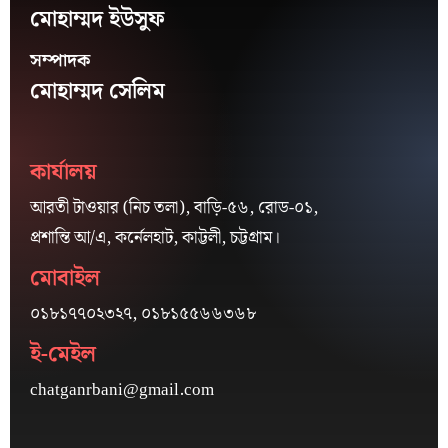
মোহাম্মদ ইউসুফ
সম্পাদক
মোহাম্মদ সেলিম
কার্যালয়
আরতী টাওয়ার (নিচ তলা), বাড়ি-৫৬, রোড-০১,
প্রশান্তি আ/এ, কর্নেলহাট, কাট্টলী, চট্টগ্রাম।
মোবাইল
০১৮১৭৭০২৩২৭, ০১৮১৫৫৬৬৩৬৮
ই-মেইল
chatganrbani@gmail.com