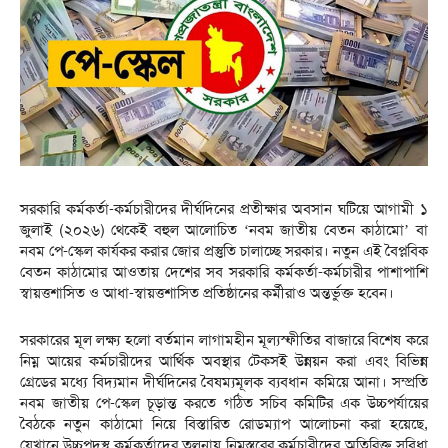
সরকারি কর্মকর্তা-কর্মচারীদের দীর্ঘদিনের প্রতীক্ষার অবসান ঘটিয়ে আগামী ১
জুলাই (২০২৬) থেকেই বহুল আলোচিত ‘নবম জাতীয় বেতন কাঠামো’ বা
নবম পে-স্কেল কার্যকর করার জোর প্রস্তুতি চালাচ্ছে সরকার। নতুন এই বৈপ্লবিক
বেতন কাঠামোর আওতায় দেশের সব সরকারি কর্মকর্তা-কর্মচারীর পাশাপাশি
স্বায়ত্তশাসিত ও আধা-স্বায়ত্তশাসিত প্রতিষ্ঠানের কর্মীরাও অন্তর্ভুক্ত হবেন।
সরকারের মূল লক্ষ্য হলো বর্তমান লাগামহীন মূল্যস্ফীতির বাজারে বিশেষ করে
নিম্ন আয়ের কর্মচারীদের আর্থিক অবস্থার টেকসই উন্নয়ন করা এবং বিভিন্ন
গ্রেডের মধ্যে বিদ্যমান দীর্ঘদিনের বৈষম্যমূলক ব্যবধান কমিয়ে আনা। সম্প্রতি
নবম জাতীয় পে-স্কেল চূড়ান্ত করতে গঠিত সচিব কমিটির এক উচ্চপর্যায়ের
বৈঠকে নতুন কাঠামো নিয়ে বিস্তারিত রোডম্যাপ আলোচনা করা হয়েছে,
যেখানে উচ্চপদস্থ কর্মকর্তাদের তুলনায় নিম্নস্তরের কর্মচারীদের অতিরিক্ত সুবিধা