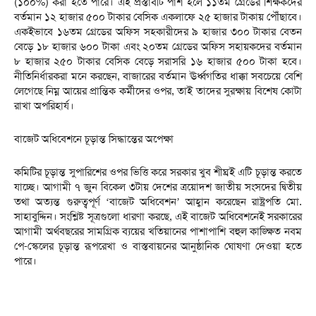
(১০০%) করা হতে পারে। এই প্রস্তাবটি পাশ হলে ১১তম গ্রেডের শিক্ষকদের
বর্তমান ১২ হাজার ৫০০ টাকার বেসিক একলাফে ২৫ হাজার টাকায় পৌঁছাবে।
একইভাবে ১৬তম গ্রেডের অফিস সহকারীদের ৯ হাজার ৩০০ টাকার বেতন
বেড়ে ১৮ হাজার ৬০০ টাকা এবং ২০তম গ্রেডের অফিস সহায়কদের বর্তমান
৮ হাজার ২৫০ টাকার বেসিক বেড়ে সরাসরি ১৬ হাজার ৫০০ টাকা হবে।
নীতিনির্ধারকরা মনে করছেন, বাজারের বর্তমান ঊর্ধ্বগতির ধাক্কা সবচেয়ে বেশি
লেগেছে নিম্ন আয়ের প্রান্তিক কর্মীদের ওপর, তাই তাদের সুরক্ষায় বিশেষ কোটা
রাখা অপরিহার্য।
বাজেট অধিবেশনে চূড়ান্ত সিদ্ধান্তের অপেক্ষা
কমিটির চূড়ান্ত সুপারিশের ওপর ভিত্তি করে সরকার খুব শীঘ্রই এটি চূড়ান্ত করতে
যাচ্ছে। আগামী ৭ জুন বিকেল ৩টায় দেশের ত্রয়োদশ জাতীয় সংসদের দ্বিতীয়
তথা অত্যন্ত গুরুত্বপূর্ণ ‘বাজেট অধিবেশন’ আহ্বান করেছেন রাষ্ট্রপতি মো.
সাহাবুদ্দিন। সংশ্লিষ্ট সূত্রগুলো ধারণা করছে, এই বাজেট অধিবেশনেই সরকারের
আগামী অর্থবছরের সামগ্রিক ব্যয়ের খতিয়ানের পাশাপাশি বহুল কাঙ্ক্ষিত নবম
পে-স্কেলের চূড়ান্ত রূপরেখা ও বাস্তবায়নের আনুষ্ঠানিক ঘোষণা দেওয়া হতে
পারে।