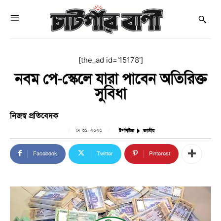
[the_ad id='15178']
নবম পে-স্কেলে যারা পাবেন অতিরিক্ত
সুবিধা
নিজস্ব প্রতিবেদক
মে ৩১, ২০২৬
টপনিউজ
জাতীয়
Facebook
Twitter
Pinterest