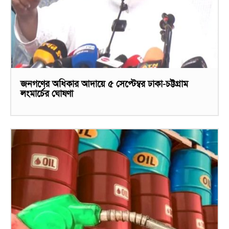
জনগণের অধিকার আদায়ে ৫ সেপ্টেম্বর ঢাকা-চট্টগ্রাম
লংমার্চের ঘোষণা