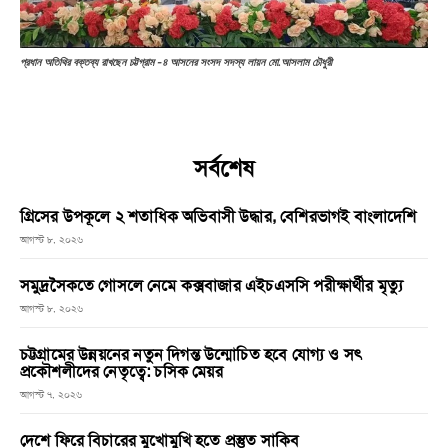
প্রধান অতিথির বক্তব্য রাখছেন চট্টগ্রাম -৪ আসনের সংসদ সদস্য লায়ন মো.আসলাম চৌধুরী
সর্বশেষ
গ্রিসের উপকূলে ২ শতাধিক অভিবাসী উদ্ধার, বেশিরভাগই বাংলাদেশি
আগস্ট ৮, ২০২৬
সমুদ্রসৈকতে গোসলে নেমে কক্সবাজার এইচএসসি পরীক্ষার্থীর মৃত্যু
আগস্ট ৮, ২০২৬
চট্টগ্রামের উন্নয়নের নতুন দিগন্ত উন্মোচিত হবে যোগ্য ও সৎ
প্রকৌশলীদের নেতৃত্বে: চসিক মেয়র
আগস্ট ৭, ২০২৬
দেশে ফিরে বিচারের মুখোমুখি হতে প্রস্তুত সাকিব