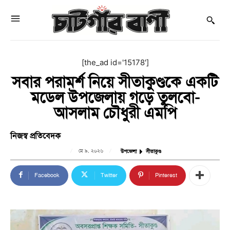
[the_ad id='15178']
সবার পরামর্শ নিয়ে সীতাকুণ্ডকে একটি
মডেল উপজেলায় গড়ে তুলবো-
আসলাম চৌধুরী এমপি
নিজস্ব প্রতিবেদক
মে ৯, ২০২৬
উপজেলা
সীতাকুণ্ড
Facebook
Twitter
Pinterest