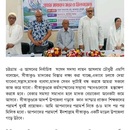
চট্টগ্রাম -৪ আসনের নির্বাচিত সংসদ সদস্য লায়ন আসলাম চৌধুরী এমপি
বলেছেন, সীতাকুণ্ড মাদকের বিস্তার লক্ষ্য করা যাচ্ছে,এভাবে চলতে দেয়া
যাবেনা,সন্ত্রাস,মাদক ব্যবসা,মাদক সেবন দুটোই বন্ধ করতে আমরা সকলে
কাজ করে যাবো। সীতাকুণ্ডকে কর্মসংস্হানের সম্ভাব্য স্হানগুলোতে হস্তক্ষেপ
করতে হবে। বেকার সমস্যা সমাধান হলে মাদক বেচাকেনা অনেকটা কমে
আসবে। সীতাকুণ্ডকে আদর্শ উপজেলা গড়তে জ্ঞান ভান্ডার প্রাক্তন শিক্ষকদের
পরামর্শ খুবই প্রয়োজন। আমি আপনাদের পরামর্শ নিতে ৩/৪ মাস পর পর
মিলিত হবো। আপনাদের পরামর্শে ইনশাল্লাহ সীতাকুণ্ড একটি মডেল উপজেলা
গড়ে উঠবে।