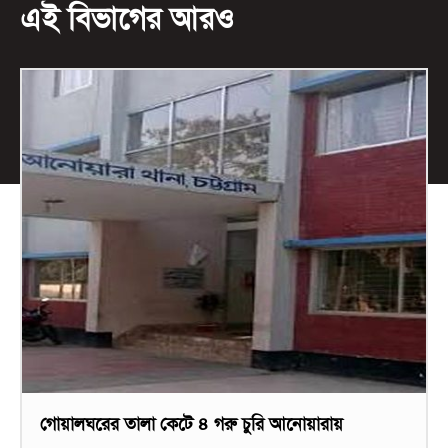
এই বিভাগের আরও
গোয়ালঘরের তালা কেটে ৪ গরু চুরি আনোয়ারায়