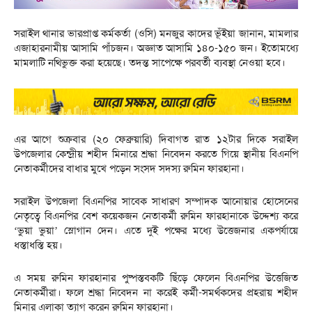
সরাইল থানার ভারপ্রাপ্ত কর্মকর্তা (ওসি) মনজুর কাদের ভূঁইয়া জানান, মামলার
এজাহারনামীয় আসামি পাঁচজন। অজ্ঞাত আসামি ১৪০-১৫০ জন। ইতোমধ্যে
মামলাটি নথিভুক্ত করা হয়েছে। তদন্ত সাপেক্ষে পরবর্তী ব্যবস্থা নেওয়া হবে।
এর আগে শুক্রবার (২০ ফেব্রুয়ারি) দিবাগত রাত ১২টার দিকে সরাইল
উপজেলার কেন্দ্রীয় শহীদ মিনারে শ্রদ্ধা নিবেদন করতে গিয়ে স্থানীয় বিএনপি
নেতাকর্মীদের বাধার মুখে পড়েন সংসদ সদস্য রুমিন ফারহানা।
সরাইল উপজেলা বিএনপির সাবেক সাধারণ সম্পাদক আনোয়ার হোসেনের
নেতৃত্বে বিএনপির বেশ কয়েকজন নেতাকর্মী রুমিন ফারহানাকে উদ্দেশ্য করে
‘ভুয়া ভুয়া’ স্লোগান দেন। এতে দুই পক্ষের মধ্যে উত্তেজনার একপর্যায়ে
ধস্তাধস্তি হয়।
এ সময় রুমিন ফারহানার পুষ্পস্তবকটি ছিঁড়ে ফেলেন বিএনপির উত্তেজিত
নেতাকর্মীরা। ফলে শ্রদ্ধা নিবেদন না করেই কর্মী-সমর্থকদের প্রহরায় শহীদ
মিনার এলাকা ত্যাগ করেন রুমিন ফারহানা।