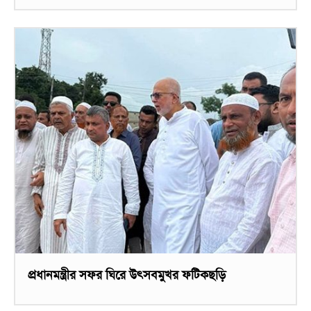
প্রধানমন্ত্রীর সফর ঘিরে উৎসবমুখর ফটিকছড়ি