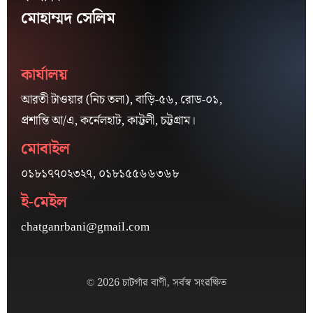
মোহাম্মদ সেলিম
কার্যালয়
আরতী টাওয়ার (নিচ তলা), বাড়ি-৫৬, রোড-০১,
প্রশান্তি আ/এ, কর্নেলহাট, কাট্টলী, চট্টগ্রাম।
মোবাইল
০১৮১৭৭০২৩২৭, ০১৮১৫৫৬৬৩৬৮
ই-মেইল
chatganrbani@gmail.com
© 2026 চাটগাঁর বাণী, সর্বস্ব সংরক্ষিত