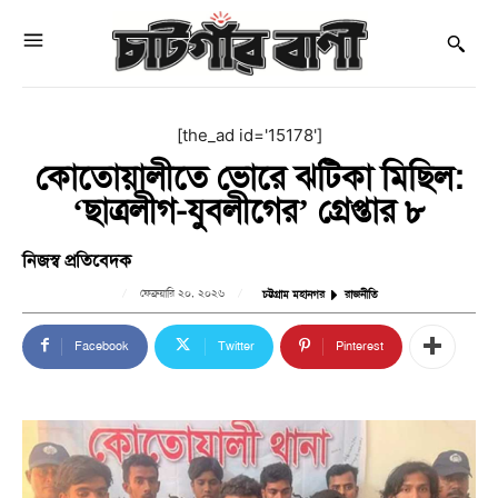
[the_ad id='15178']
কোতোয়ালীতে ভোরে ঝটিকা মিছিল:
‘ছাত্রলীগ-যুবলীগের’ গ্রেপ্তার ৮
নিজস্ব প্রতিবেদক
ফেব্রুয়ারি ২০, ২০২৬
চট্টগ্রাম মহানগর
রাজনীতি
Facebook
Twitter
Pinterest