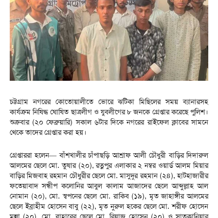
চট্টগ্রাম নগরের কোতোয়ালীতে ভোরে ঝটিকা মিছিলের সময় ব্যানারসহ
কার্যক্রম নিষিদ্ধ ঘোষিত ছাত্রলীগ ও যুবলীগের ৮ জনকে গ্রেপ্তার করেছে পুলিশ।
শুক্রবার (২০ ফেব্রুয়ারি) সকাল ৬টার দিকে নগরের রাইফেল ক্লাবের সামনে
থেকে তাদের গ্রেপ্তার করা হয়।
গ্রেপ্তাররা হলেন— বাঁশখালীর চাঁপাছড়ি আশ্রাফ আলী চৌধুরী বাড়ির দিদারুল
আলমের ছেলে মো. তুষার (২০), রত্নপুর এলাকার ২ নম্বর ওয়ার্ড আলম মিয়ার
বাড়ির মিজবাহ রহমান চৌধুরীর ছেলে মো. মাসুদুর রহমান (২৪), হাটহাজারীর
ফতেয়াবাদ সন্ধীপ কলোনির আবুল কালাম আজাদের ছেলে আব্দুল্লাহ আল
নোমান (২০), মো. স্বপনের ছেলে মো. রাকিব (১৯), মৃত জাহাঙ্গীর আলমের
ছেলে ইব্রাহীম হোসেন বাবু (২২), মৃত নুরুল হকের ছেলে মো. শরীফ হোসেন
মুন্না (২০), মো. বাহারের ছেলে মো. রিয়াজ হোসেন (২০) ও সাতকানিয়ার