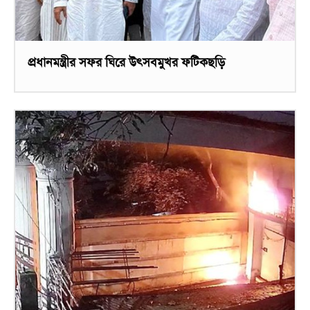
প্রধানমন্ত্রীর সফর ঘিরে উৎসবমুখর ফটিকছড়ি