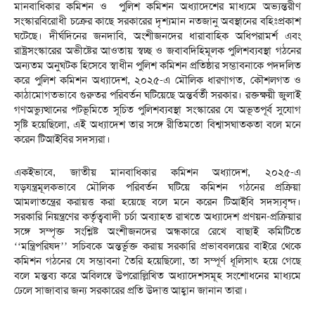
মানবাধিকার কমিশন ও পুলিশ কমিশন অধ্যাদেশের মাধ্যমে অভ্যন্তরীণ
সংস্কারবিরোধী চক্রের কাছে সরকারের দৃশ্যমান নতজানু অবস্থানের বহিঃপ্রকাশ
ঘটেছে। দীর্ঘদিনের জনদাবি, অংশীজনদের ধারাবাহিক অধিপরামর্শ এবং
রাষ্ট্রসংস্কারের অভীষ্টের আওতায় স্বচ্ছ ও জবাবদিহিমূলক পুলিশব্যবস্থা গঠনের
অন্যতম অনুঘটক হিসেবে স্বাধীন পুলিশ কমিশন প্রতিষ্ঠার সম্ভাবনাকে পদদলিত
করে পুলিশ কমিশন অধ্যাদেশ, ২০২৫-এ মৌলিক ধারণাগত, কৌশলগত ও
কাঠামোগতভাবে গুরুতর পরিবর্তন ঘটিয়েছে অন্তর্বর্তী সরকার। রক্তক্ষয়ী জুলাই
গণঅভ্যুত্থানের পটভূমিতে সূচিত পুলিশব্যবস্থা সংস্কারের যে অভূতপূর্ব সুযোগ
সৃষ্টি হয়েছিলো, এই অধ্যাদেশ তার সঙ্গে রীতিমতো বিশ্বাসঘাতকতা বলে মনে
করেন টিআইবির সদস্যরা।
একইভাবে, জাতীয় মানবাধিকার কমিশন অধ্যাদেশ, ২০২৫-এ
যড়যন্ত্রমূলকভাবে মৌলিক পরিবর্তন ঘটিয়ে কমিশন গঠনের প্রক্রিয়া
আমলাতন্ত্রের করায়ত্ত করা হয়েছে বলে মনে করেন টিআইবি সদস্যবৃন্দ।
সরকারি নিয়ন্ত্রণের কর্তৃত্ববাদী চর্চা অব্যাহত রাখতে অধ্যাদেশ প্রণয়ন-প্রক্রিয়ার
সঙ্গে সম্পৃক্ত সংশ্লিষ্ট অংশীজনদের অন্ধকারে রেখে বাছাই কমিটিতে
‘‘মন্ত্রিপরিষদ’’ সচিবকে অন্তর্ভুক্ত করায় সরকারি প্রভাববলয়ের বাইরে থেকে
কমিশন গঠনের যে সম্ভাবনা তৈরি হয়েছিলো, তা সম্পূর্ণ ধূলিসাৎ হয়ে গেছে
বলে মন্তব্য করে অবিলম্বে উপরোল্লিখিত অধ্যাদেশসমূহ সংশোধনের মাধ্যমে
ঢেলে সাজাবার জন্য সরকারের প্রতি উদাত্ত আহ্বান জানান তারা।