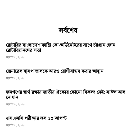
সর্বশেষ
রোটারির বাংলাদেশ কান্ট্রি কো-অর্ডিনেটরের সাথে চট্টগ্রাম জোন
রোটারিয়ানদের সভা
আগস্ট ৬, ২০২৬
জেনারেল হাসপাতালকে আরও রোগীবান্ধব করার আহ্বান
আগস্ট ৬, ২০২৬
জনগণের স্বার্থ রক্ষায় জাতীয় ঐক্যের কোনো বিকল্প নেই: সাঈদ আল
নোমান।
আগস্ট ৬, ২০২৬
এসএসসি পরীক্ষার ফল ১০ আগস্ট
আগস্ট ৬, ২০২৬