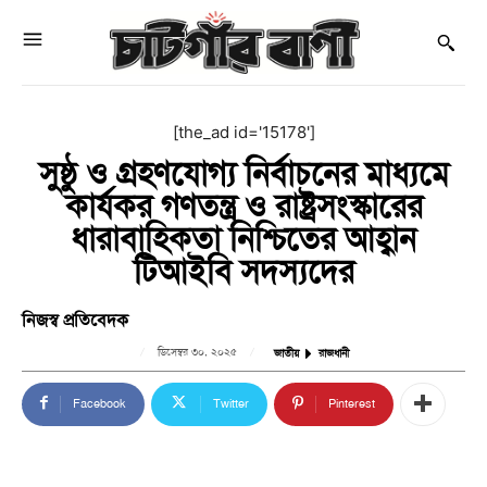
[the_ad id='15178']
সুষ্ঠু ও গ্রহণযোগ্য নির্বাচনের মাধ্যমে
কার্যকর গণতন্ত্র ও রাষ্ট্রসংস্কারের
ধারাবাহিকতা নিশ্চিতের আহ্বান
টিআইবি সদস্যদের
নিজস্ব প্রতিবেদক
ডিসেম্বর ৩০, ২০২৫
জাতীয়
রাজধানী
Facebook
Twitter
Pinterest