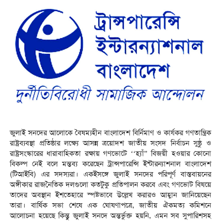
জুলাই সনদের আলোকে বৈষম্যহীন বাংলাদেশ বির্নিমাণ ও কার্যকর গণতান্ত্রিক
রাষ্ট্রব্যবস্থা প্রতিষ্ঠার লক্ষ্যে আসন্ন ত্রয়োদশ জাতীয় সংসদ নির্বাচন সুষ্ঠু ও
রাষ্ট্রসংস্কারের ধারাবাহিকতা রক্ষায় গণভোটে ‘‘হ্যাঁ” বিজয়ী হওয়ার কোনো
বিকল্প নেই বলে মন্তব্য করেছেন ট্রান্সপারেন্সি ইন্টারন্যাশনাল বাংলাদেশ
(টিআইবি) এর সদস্যরা। একইসঙ্গে জুলাই সনদের পরিপূর্ণ বাস্তবায়নের
অঙ্গীকার রাজনৈতিক দলগুলো কতটুকু প্রতিপালন করবে এবং গণভোট বিষয়ে
তাদের অবস্থান ইশতেহারে স্পষ্টভাবে উল্লেখ করারও আহ্বান জানিয়েছেন
তারা। বার্ষিক সভা শেষে এক ঘোষণাপত্রে, জাতীয় ঐকমত্য কমিশনে
আলোচনা হয়েছে কিন্তু জুলাই সনদে অন্তর্ভুক্ত হয়নি, এমন সব সুপারিশসহ