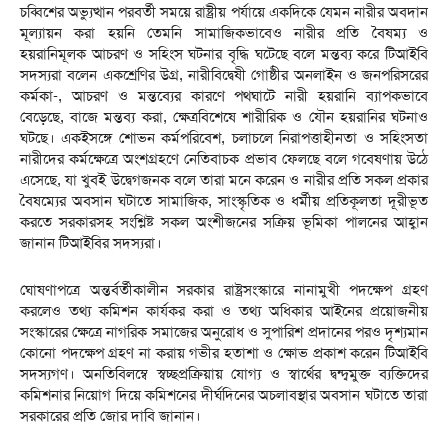
চব্বিশের অভ্যুত্থান পরবর্তী সময়ে রাষ্ট্রীয় পর্যায়ে একদিকে যেমন নারীর অবদান
মূল্যায়ন করা হয়নি তেমনি সামাজিকভাবেও নারীর প্রতি বৈষম্য ও
হয়রানিমূলক আচরণ ও সহিংস ঘটনার বৃদ্ধি ঘটেছে বলে মন্তব্য করে টিআইবি
সদস্যরা বলেন একশ্রেণির উগ্র, নারীবিদ্বেষী গোষ্ঠীর অনলাইন ও জনপরিসরের
কর্মকা-, আচরণ ও মন্তব্যের কারণে পথঘাটে নারী হয়রানি ব্যাপকভাবে
বেড়েছে, বাজে মন্তব্য করা, ক্ষেত্রবিশেষে শারীরিক ও যৌন হয়রানির ঘটনাও
ঘটছে। একইসঙ্গে শোভন কর্মপরিবেশ, চলাচলে নিরাপত্তাহীনতা ও সহিংসতা
নারীদের কর্মক্ষেত্রে অংশগ্রহণে নেতিবাচক প্রভাব ফেলছে বলে গবেষণায় উঠে
এসেছে, যা খুবই উদ্বেগজনক বলে তারা মনে করেন ও নারীর প্রতি সকল প্রকার
বৈষম্যের অবসান ঘটাতে সামাজিক, সাংস্কৃতিক ও ধর্মীয় প্রতিকূলতা দূরীভূত
করতে সরকারসহ সংশ্লিষ্ট সকল অংশীজনের সক্রিয় ভূমিকা পালনের আহ্বান
জানান টিআইবির সদস্যরা।
ঘোষণাপত্রে অন্তর্বর্তীকালীন সরকার রাষ্ট্রসংস্কারে নানামুখী পদক্ষেপ গ্রহণ
করলেও তথ্য কমিশন কার্যকর করা ও তথ্য অধিকার আইনের প্রয়োজনীয়
সংস্কারের ক্ষেত্রে নাগরিক সমাজের অনুরোধ ও সুপারিশ প্রদানের পরও দৃশ্যমান
কোনো পদক্ষেপ গ্রহণ না করায় গভীর হতাশা ও ক্ষোভ প্রকাশ করেন টিআইবি
সদস্যগণ। অনতিবিলম্বে স্বচ্ছপ্রক্রিয়ায় যোগ্য ও স্বার্থের দ্বন্দ্বমুক্ত ব্যক্তিদের
কমিশনার নিয়োগ দিয়ে কমিশনের দীর্ঘদিনের অচলাবস্থার অবসান ঘটাতে তারা
সরকারের প্রতি জোর দাবি জানান।