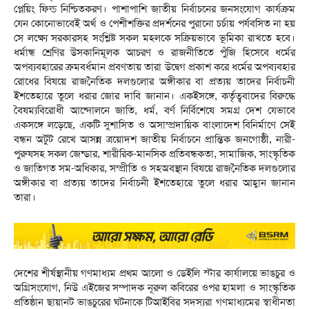
প্লেয়িং ফিল্ড নিশ্চিতকরণ। পাশাপাশি জাতীয় নির্বাচনের জনসংযোগ কার্যক্রম
যেন কোনোভাবেই অর্থ ও পেশীশক্তির প্রদর্শনের পুরানো চর্চায় পর্যবসিত না হয়
সে লক্ষ্যে সরকারসহ সংশ্লিষ্ট সকল মহলকে সক্রিয়ভাবে ভূমিকা রাখতে হবে।
ধর্মান্ধ শ্রেণির উসকানিমূলক আচরণ ও রাজনীতিতে পুঁজি হিসেবে ধর্মের
অপব্যবহারের ক্রমবর্ধমান প্রবণতায় তারা উদ্বেগ প্রকাশ করে ধর্মের অপব্যবহার
রোধের বিষয়ে রাজনৈতিক দলগুলোর অঙ্গীকার বা প্রত্যয় তাদের নির্বাচনী
ইশতেহারে তুলে ধরার জোর দাবি জানান। একইসঙ্গে, কর্তৃত্ববাদের বিরুদ্ধে
বৈষম্যবিরোধী আন্দোলনে জাতি, ধর্ম, বর্ণ নির্বিশেষে সমগ্র দেশ যেভাবে
একসঙ্গে লড়েছে, একটি সুশাসিত ও অসাম্প্রদায়িক বাংলাদেশ বিনির্মাণে সেই
বন্ধন অটুট রেখে আসন্ন ত্রয়োদশ জাতীয় নির্বাচনে প্রান্তিক জনগোষ্ঠী, নারী-
পুরুষসহ সকল জেন্ডার, শারীরিক-মানসিক প্রতিবন্ধকতা, সামাজিক, সাংস্কৃতিক
ও জাতিগত সম-অধিকার, সম্প্রীতি ও সহঅবস্থান বিষয়ে রাজনৈতিক দলগুলোর
অঙ্গীকার বা প্রত্যয় তাদের নির্বাচনী ইশতেহারে তুলে ধরার আহ্বান জানান
তারা।
দেশের শীর্ষস্থানীয় গণমাধ্যম প্রথম আলো ও ডেইলি স্টার কার্যালয়ে ভাঙচুর ও
অগ্রিসংযোগ, নিউ এইজের সম্পাদক নূরুল কবিরের ওপর হামলা ও সাংস্কৃতিক
প্রতিষ্ঠান ছায়ানট ভাঙচুরের ঘটনাকে টিআইবির সদস্যরা গণমাধ্যমের স্বাধীনতা