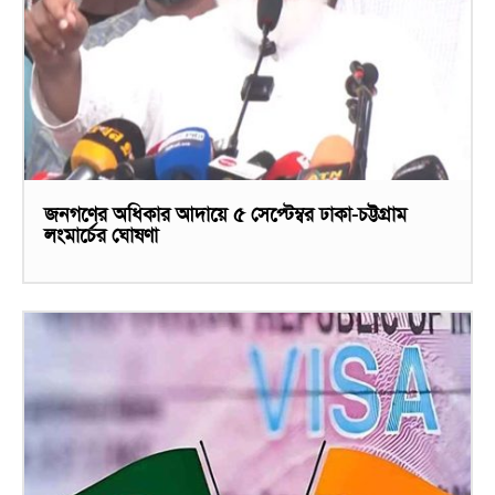
জনগণের অধিকার আদায়ে ৫ সেপ্টেম্বর ঢাকা-চট্টগ্রাম
লংমার্চের ঘোষণা