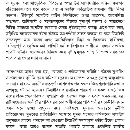
ও সুরক্ষা এবং সাংস্কৃতিক ঐতিহ্যের ওপর উগ্র সাম্প্রদায়িক শক্তির ক্ষমতার
বহিঃপ্রকাশ বলে মনে করেন এবং এ জাতীয় বর্বরোচিত হামলার তীব্র নিন্দা
জানান। ইতিপূর্বে সংঘটিত বাউল শিল্পীদের ওপর আক্রমণ, আহমদিয়া
সম্প্রদায়, আদিবাসী ও সংখ্যালঘুদের বিরুদ্ধে ঘৃণাপূর্ণ বক্তব্য ও সারাদেশে
বিভিন্ন মাজারে সংঘটিত হামলার ক্ষেত্রে দৃষ্টান্তমূলক ব্যবস্থা গ্রহণ করা হলে,
উল্লিখিত ন্যক্কারজনক ঘটনা ঘটাতে উগ্রপন্থীরা সাহস করতো না বলে টিআইবি
সদস্যবৃন্দ মনে করেন এবং অনতিবিলম্বে চিন্তা ও বিবেকের স্বাধীনতা,
বৈচিত্র্যপূর্ণ সাংস্কৃতিক চর্চা, প্রতিটি ধর্ম ও বিশ্বাসের স্বাধীনতা রক্ষায় সংঘটিত
প্রতিটি ঘটনায় জড়িতদের চিহ্নিত করে দৃষ্টান্তমূলক শাস্তি নিশ্চিতে সরকারের
প্রতি তারা জোর দাবি জানান।
ঘোষণাপত্রে আরও বলা হয়, ‘‘বাছাই ও পর্যালোচনা কমিটি’’ গঠনের সুপারিশ
উপেক্ষা করে দুর্নীতি দমন কমিশন (দুদক) অধ্যাদেশ, ২০২৫ চূড়ান্ত অনুমোদন
দেওয়ার মাধ্যমে একটি গুরুত্বপূর্ণ কৌশলগত পদক্ষেপের উদ্দেশ্যপ্রণোদিতভাবে
অপমৃত্যু ঘটানো হয়েছে। টিআইবির ধারাবাহিক পরামর্শ ও সকল রাজনৈতিক
দলের ঐকমত্যের পরও এ সুপারিশ বাদ দেওয়া শুধুমাত্র হতাশাজনক নয়, বরং
রাষ্ট্র সংস্কারের অভীষ্টের প্রতি সরকারের অঙ্গীকারের প্রতি গভীর সংকট বিদ্যমান
এমন মনে হওয়া অমূলক নয়। একইসঙ্গে, দুদকের অভ্যন্তরে দুর্নীতি
প্রতিরোধসহ দুদকের প্রাতিষ্ঠানিক সংস্কারে দুদক সংস্কার কমিশনের সুপারিশ
অনুসরণে কোনো পদক্ষেপ না নেওয়ায় টিআইবি সদস্যবৃন্দ গভীর উদ্বেগ প্রকাশ
করেন। তারা আরও জানান সম্প্রতি গেজেট আকারে প্রকাশিত জাতীয়