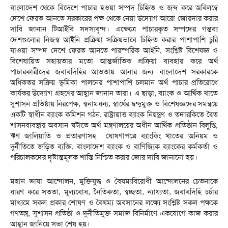
বাংলাদেশ থেকে বিদেশে পাচার হওয়া সম্পদ চিহ্নিত ও জব্দ করে অবিলম্বে
দেশে ফেরত আনতে সরকারের পক্ষ থেকে নেয়া উদ্যোগ আরো জোরদার করার
দাবি জানান টিআইবি সদস্যবৃন্দ। এক্ষেত্রে পাচারকৃত সম্পদের গন্তব্য
দেশগুলোর নিজস্ব আইনি প্রক্রিয়া সক্রিয়ভাবে চিহ্নিত করার পাশাপাশি চুরি
যাওয়া সম্পদ দেশে ফেরত আনতে পারস্পরিক আইনি, সংশ্লিষ্ট বিশেষজ্ঞ ও
বিশেষায়িত সহায়তার মতো আন্তর্জাতিক প্রক্রিয়া ব্যবহার করে অর্থ
পাচারকারীদের জবাবদিহির আওতায় আনার জন্য বাংলাদেশ সরকারকে
অধিকতর সক্রিয় ভূমিকা পালনের পাশাপাশি চলমান অর্থ পাচার প্রতিরোধে
কার্যকর উদ্যোগ গ্রহণের আহ্বান জানান তারা। এ ছাড়া, ব্যাংক ও আর্থিক খাতে
সুশাসন প্রতিষ্ঠায় নিরপেক্ষ, স্বনামধন্য, স্বার্থের দ্বন্দ্বমুক্ত ও বিশেষজ্ঞদের সমন্বয়ে
একটি স্বাধীন ব্যাংক কমিশন গঠন, রাষ্ট্রায়াত্ত ব্যাংক নিয়ন্ত্রণ ও তদারকিতে দ্বৈত
শাসনব্যবস্থার অবসান ঘটাতে অর্থ মন্ত্রণালয়ের অধীন আর্থিক প্রতিষ্ঠান বিলুপ্তি,
ঋণ জালিয়াতি ও প্রতারণাসহ ঘোষণাপত্রে ব্যাংকিং খাতের অনিয়ম ও
দুর্নীতিতে জড়িত ব্যক্তি, বাংলাদেশ ব্যাংক ও বাণিজ্যিক ব্যাংকের কর্মকর্তা ও
পরিচালকদের দৃষ্টান্তমূলক শাস্তি নিশ্চিত করার জোর দাবি জানানো হয়।
মহান ভাষা আন্দোলন, মুক্তিযুদ্ধ ও বৈষম্যবিরোধী আন্দোলনের চেতনাকে
ধারণ করে সততা, মূল্যবোধ, নৈতিকতা, স্বচ্ছতা, ন্যায্যতা, জবাবদিহি চর্চার
মাধ্যমে সকল প্রকার শোষণ ও বৈষম্য অবসানের লক্ষ্যে সংশ্লিষ্ট সকল পক্ষকে
গণতন্ত্র, সুশাসন প্রতিষ্ঠা ও দুর্নীতিমুক্ত সমাজ বিনির্মাণে একযোগে কাজ করার
আহ্বান জানিয়ে সভা শেষ হয়।