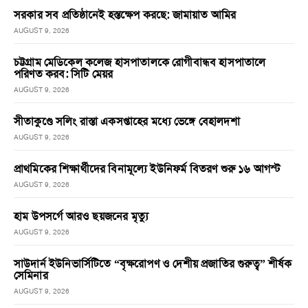
সরকার সব প্রতিষ্ঠানেই হস্তক্ষেপ করছে: জামায়াত আমির
AUGUST 9, 2026
চট্টগ্রাম মেডিকেল কলেজ হাসপাতালকে রোগীবান্ধব হাসপাতালে
পরিণত করব: সিটি মেয়র
AUGUST 9, 2026
সীতাকুণ্ডে সলিং রাস্তা একসপ্তাহের মধ্যে ভেঙ্গে বেহালদশা
AUGUST 9, 2026
প্রাথমিকের শিক্ষার্থীদের বিনামূল্যে ইউনিফর্ম বিতরণ শুরু ১৬ আগস্ট
AUGUST 9, 2026
হাম উপসর্গে আরও ছয়জনের মৃত্যু
AUGUST 9, 2026
সাউদার্ন ইউনিভার্সিটিতে “বৃক্ষরোপণ ও দেশীয় প্রজাতির গুরুত্ব” শীর্ষক
সেমিনার
AUGUST 9, 2026