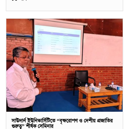
সাউদার্ন ইউনিভার্সিটিতে “বৃক্ষরোপণ ও দেশীয় প্রজাতির
গুরুত্ব” শীর্ষক সেমিনার