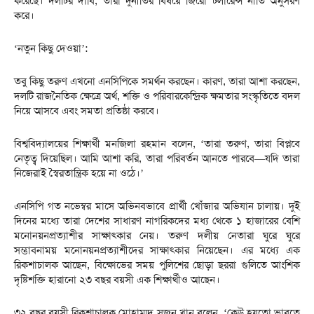
করেছে। দলটির দাবি, তারা দুর্নীতির বিষয়ে জিরো টলারেন্স নীতি অনুসরণ
করে।
‘নতুন কিছু দেওয়া’:
তবু কিছু তরুণ এখনো এনসিপিকে সমর্থন করছেন। কারণ, তারা আশা করছেন,
দলটি রাজনৈতিক ক্ষেত্রে অর্থ, শক্তি ও পরিবারকেন্দ্রিক ক্ষমতার সংস্কৃতিতে বদল
নিয়ে আসবে এবং সমতা প্রতিষ্ঠা করবে।
বিশ্ববিদ্যালয়ের শিক্ষার্থী মনজিলা রহমান বলেন, ‘তারা তরুণ, তারা বিপ্লবে
নেতৃত্ব দিয়েছিল। আমি আশা করি, তারা পরিবর্তন আনতে পারবে—যদি তারা
নিজেরাই স্বৈরতান্ত্রিক হয়ে না ওঠে।’
এনসিপি গত নভেম্বর মাসে অভিনবভাবে প্রার্থী খোঁজার অভিযান চালায়। দুই
দিনের মধ্যে তারা দেশের সাধারণ নাগরিকদের মধ্য থেকে ১ হাজারের বেশি
মনোনয়নপ্রত্যাশীর সাক্ষাৎকার নেয়। তরুণ দলীয় নেতারা ঘুরে ঘুরে
সম্ভাবনাময় মনোনয়নপ্রত্যাশীদের সাক্ষাৎকার নিয়েছেন। এর মধ্যে এক
রিকশাচালক আছেন, বিক্ষোভের সময় পুলিশের ছোড়া ছররা গুলিতে আংশিক
দৃষ্টিশক্তি হারানো ২৩ বছর বয়সী এক শিক্ষার্থীও আছেন।
৩২ বছর বয়সী রিকশাচালক মোহাম্মদ সুজন খান বলেন, ‘কেউ হয়তো ভাবতে