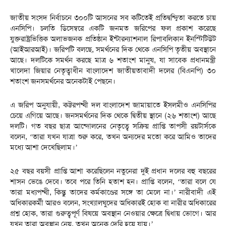
জাতীয় সংসদ নির্বাচনে ৩০০টি আসনের সব কটিতেই প্রতিদ্বন্দ্বিতা করতে চায়
এনসিপি। চলতি ডিসেম্বরে একটি জনমত জরিপের ফল প্রকাশ করেছে
যুক্তরাষ্ট্রভিত্তিক অলাভজনক প্রতিষ্ঠান ইন্টারন্যাশনাল রিপাবলিকান ইনস্টিটিউট
(আইআরআই)। জরিপটি বলছে, সমর্থনের দিক থেকে এনসিপি তৃতীয় অবস্থানে
আছে। দলটিকে সমর্থন করছে মাত্র ৬ শতাংশ মানুষ, যা সাবেক প্রধানমন্ত্রী
খালেদা জিয়ার নেতৃত্বাধীন বাংলাদেশ জাতীয়তাবাদী দলের (বিএনপি) ৩০
শতাংশ জনসমর্থনের অনেকটাই পেছনে।
এ জরিপ অনুযায়ী, কট্টরপন্থী দল বাংলাদেশ জামায়াতে ইসলমীও এনসিপির
চেয়ে এগিয়ে আছে। জনসমর্থনের দিক থেকে দ্বিতীয় স্থানে (২৬ শতাংশ) আছে
দলটি। গত বছর ছাত্র আন্দোলনের নেতৃত্বে সক্রিয় প্রাপ্তি তাপসী রয়টার্সকে
বলেন, ‘তারা যখন যাত্রা শুরু করে, তখন অন্যদের মতো করে আমিও তাদের
মধ্যে আশা দেখেছিলাম।’
২৫ বছর বয়সী প্রাপ্তি আশা করেছিলেন নতুনেরা দুই প্রধান দলের বহু বছরের
শাসন ভেঙে দেবে। তবে পরে তিনি হতাশ হন। প্রাপ্তি বলেন, ‘তারা বলে যে
তারা মধ্যপন্থী, কিন্তু তাদের কর্মকাণ্ডের সঙ্গে তা মেলে না।’ নারীবাদী এই
অধিকারকর্মী আরও বলেন, সংখ্যালঘুদের অধিকারই হোক বা নারীর অধিকারের
প্রশ্ন হোক, তারা গুরুত্বপূর্ণ বিষয়ে অবস্থান নেওয়ার ক্ষেত্রে দ্বিধায় ভোগে। আর
যখন তারা অবস্থান নেয়, তখন অনেক দেরি হয়ে যায়।’