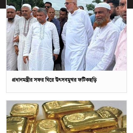
প্রধানমন্ত্রীর সফর ঘিরে উৎসবমুখর ফটিকছড়ি