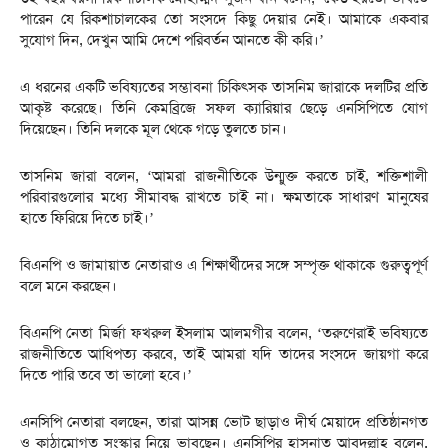
পারেন যে রিকশাচালকের তো সংসদে কিছু দেয়ার নেই। আমাকে একবার
সুযোগ দিন, দেখুন আমি দেশে পরিবর্তন আনতে কী করি।’
এ ধরনের একটি ভবিষ্যতের সম্ভাবনা চিকিৎসক তাসনিম জারাকে দলটির প্রতি
আকৃষ্ট করেছে। তিনি কেমব্রিজে সফল ক্যারিয়ার ছেড়ে এনসিপিতে যোগ
দিয়েছেন। তিনি দলকে মূল থেকে গড়ে তুলতে চান।
তাসনিম জারা বলেন, ‘আমরা রাজনীতিকে উন্মুক্ত করতে চাই, শক্তিশালী
পরিবারগুলোর মধ্যে সীমাবদ্ধ রাখতে চাই না। ক্ষমতাকে সাধারণ মানুষের
হাতে ফিরিয়ে দিতে চাই।’
বিএনপি ও জামায়াত নেতারাও এ শিক্ষার্থীদের সঙ্গে সম্পৃক্ত থাকাকে গুরুত্বপূর্ণ
বলে মনে করছেন।
বিএনপি নেতা মির্জা ফখরুল ইসলাম আলমগীর বলেন, ‘তরুণেরাই ভবিষ্যতে
রাজনীতিতে আধিপত্য করবে, তাই আমরা যদি তাদের সংসদে জায়গা করে
দিতে পারি তবে তা ভালো হবে।’
এনসিপি নেতারা বলছেন, তারা আসন্ন ভোট ছাড়াও দীর্ঘ মেয়াদে প্রতিষ্ঠানগত
ও কাঠামোগত সংস্কার নিয়ে ভাবছেন। এনসিপির হাসনাত আবদুল্লাহ বলেন,