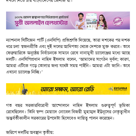
দখলে নিতে চায় বাংলাদেশের জেনজি’রা।
ন্যাশনাল সিটিজেন পার্টি (এনসিপি) প্রতিশ্রুতি দিয়েছে, তারা দশকের পর দশক
ধরে চলা স্বজনপ্রীতি এবং দুই দলের আধিপত্য থেকে দেশকে মুক্ত করবে। তবে
ফেব্রুয়ারিতে অনুষ্ঠেয় নির্বাচনকে সামনে রেখে নানামুখী চ্যালেঞ্জের মধ্যে আছে
দলটি। এনসিপিপ্রধান নাহিদ ইসলাম বলেন, ‘আমাদের সংগঠন দুর্বল; কারণ,
আমরা এটিকে গড়ে তোলার জন্য যথেষ্ট সময় পাইনি। আমরা এটা জানি। তবে
এখনো চ্যালেঞ্জ নিচ্ছি।’
গত বছর সরকারবিরোধী আন্দোলনে নাহিদ ইসলাম গুরুত্বপূর্ণ ভূমিকা
রেখেছিলেন। তিনি স্বল্প মেয়াদে নোবেল বিজয়ী মুহাম্মদ ইউনূসের নেতৃত্বাধীন
অন্তর্বর্তীকালীন সরকারের উপদেষ্টা হিসেবেও দায়িত্ব পালন করেছেন।
জরিপে দলটির অবস্থান তৃতীয়: