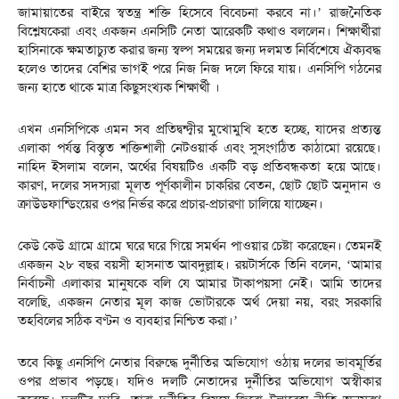
জামায়াতের বাইরে স্বতন্ত্র শক্তি হিসেবে বিবেচনা করবে না।’ রাজনৈতিক
বিশ্লেষকেরা এবং একজন এনসিটি নেতা আরেকটি কথাও বললেন। শিক্ষার্থীরা
হাসিনাকে ক্ষমতাচ্যুত করার জন্য স্বল্প সময়ের জন্য দলমত নির্বিশেষে ঐক্যবদ্ধ
হলেও তাদের বেশির ভাগই পরে নিজ নিজ দলে ফিরে যায়। এনসিপি গঠনের
জন্য হাতে থাকে মাত্র কিছুসংখ্যক শিক্ষার্থী ।
এখন এনসিপিকে এমন সব প্রতিদ্বন্দ্বীর মুখোমুখি হতে হচ্ছে, যাদের প্রত্যন্ত
এলাকা পর্যন্ত বিস্তৃত শক্তিশালী নেটওয়ার্ক এবং সুসংগঠিত কাঠামো রয়েছে।
নাহিদ ইসলাম বলেন, অর্থের বিষয়টিও একটি বড় প্রতিবন্ধকতা হয়ে আছে।
কারণ, দলের সদস্যরা মূলত পূর্ণকালীন চাকরির বেতন, ছোট ছোট অনুদান ও
ক্রাউডফান্ডিংয়ের ওপর নির্ভর করে প্রচার-প্রচারণা চালিয়ে যাচ্ছেন।
কেউ কেউ গ্রামে গ্রামে ঘরে ঘরে গিয়ে সমর্থন পাওয়ার চেষ্টা করেছেন। তেমনই
একজন ২৮ বছর বয়সী হাসনাত আবদুল্লাহ। রয়টার্সকে তিনি বলেন, ‘আমার
নির্বাচনী এলাকার মানুষকে বলি যে আমার টাকাপয়সা নেই। আমি তাদের
বলেছি, একজন নেতার মূল কাজ ভোটারকে অর্থ দেয়া নয়, বরং সরকারি
তহবিলের সঠিক বণ্টন ও ব্যবহার নিশ্চিত করা।’
তবে কিছু এনসিপি নেতার বিরুদ্ধে দুর্নীতির অভিযোগ ওঠায় দলের ভাবমূর্তির
ওপর প্রভাব পড়ছে। যদিও দলটি নেতাদের দুর্নীতির অভিযোগ অস্বীকার