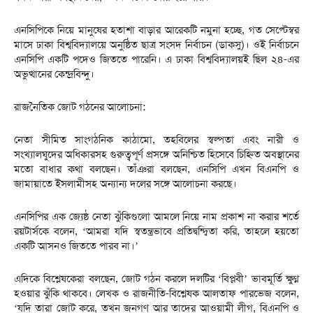
এনসিপিকে নিয়ে মানুষের হতাশা বাড়ার আরেকটি নমুনা হচ্ছে, গত সেপ্টেম্বর
মাসে ঢাকা বিশ্ববিদ্যালয়ে অনুষ্ঠিত ছাত্র সংসদ নির্বাচন (ডাকসু)। ওই নির্বাচনে
এনসিপি একটি পদেও জিততে পারেনি। এ ঢাকা বিশ্ববিদ্যালয়ই ছিল ২৪-এর
অভুত্থানের কেন্দ্রবিন্দু।
রাজনৈতিক জোট গঠনের আলোচনা:
নেতা সীমিত সাংগঠনিক কাঠামো, তহবিলের স্বল্পতা এবং নারী ও
সংখ্যালঘুদের অধিকারসহ গুরুত্বপূর্ণ প্রসঙ্গে অনিশ্চিত হিসেবে চিহ্নিত অবস্থানের
মতো বাধার কথা বলছেন। তাঁঞরা বলছেন, এনসিপি এখন বিএনপি ও
জামায়াতে ইসলামীসহ অন্যান্য দলের সঙ্গে আলোচনা করছে।
এনসিপির এক জ্যেষ্ঠ নেতা ঝুঁকিগুলো আমলে নিয়ে নাম প্রকাশ না করার শর্তে
রয়টার্সকে বলেন, ‘আমরা যদি স্বতন্ত্রভাবে প্রতিদ্বন্দ্বিতা করি, তাহলে হয়তো
একটি আসনও জিততে পারব না।’
এদিকে বিশ্লেষকেরা বলছেন, জোট গঠন করলে দলটির ‘বিপ্লবী’ ভাবমূর্তি ক্ষুণ্ন
হওয়ার ঝুঁকি থাকবে। লেখক ও রাজনীতি-বিশ্লেষক আলতাফ পারভেজ বলেন,
‘যদি তারা জোট করে, তখন জনগণ আর তাদের আওয়ামী লীগ, বিএনপি ও