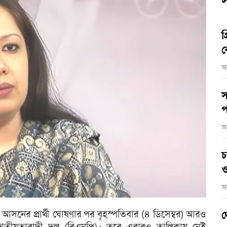
স
গ
ব
আ
স
প
আ
চ
ও
আ
 আসনের প্রার্থী ঘোষণার পর বৃহস্পতিবার (৪ ডিসেম্বর) আরও
দ
জাতীয়তাবাদী দল (বিএনপি)। তবে এবারও তালিকায় নেই