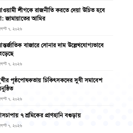
ওয়ামী লীগকে রাজনীতি করতে দেয়া উচিত হবে
া: জামায়াতের আমির
গস্ট ৭, ২০২৬
ন্তর্জাতিক বাজারে সোনার দাম উল্লেখযোগ্যভাবে
েড়েছে
গস্ট ৭, ২০২৬
ুখীর পৃষ্ঠপোষকতায় চিকিৎসকদের সুধী সমাবেশ
নুষ্ঠিত
গস্ট ৭, ২০২৬
াসচাপায় ৭ শ্রমিকের প্রাণহানি বগুড়ায়
গস্ট ৭, ২০২৬