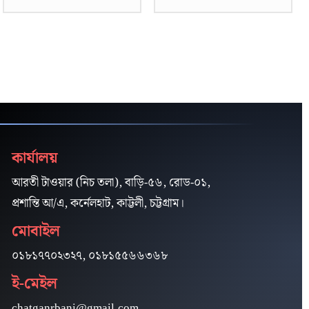
কার্যালয়
আরতী টাওয়ার (নিচ তলা), বাড়ি-৫৬, রোড-০১,
প্রশান্তি আ/এ, কর্নেলহাট, কাট্টলী, চট্টগ্রাম।
মোবাইল
০১৮১৭৭০২৩২৭, ০১৮১৫৫৬৬৩৬৮
ই-মেইল
chatganrbani@gmail.com