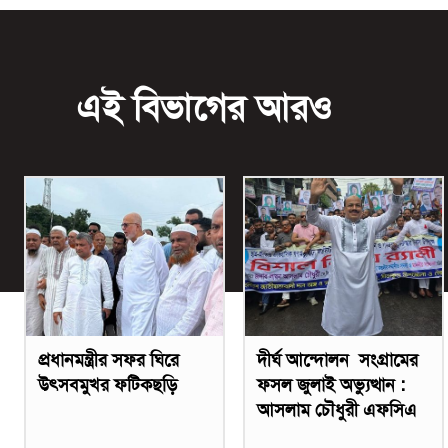
এই বিভাগের আরও
প্রধানমন্ত্রীর সফর ঘিরে
দীর্ঘ আন্দোলন সংগ্রামের
উৎসবমুখর ফটিকছড়ি
ফসল জুলাই অভ্যুত্থান :
আসলাম চৌধুরী এফসিএ