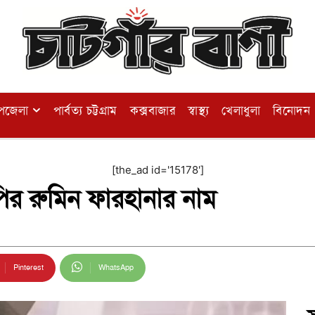
পজেলা
পার্বত্য চট্টগ্রাম
কক্সবাজার
স্বাস্থ্য
খেলাধুলা
বিনোদন
[the_ad id='15178']
র রুমিন ফারহানার নাম
Pinterest
WhatsApp