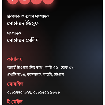
প্রকাশক ও প্রধান সম্পাদক
মোহাম্মদ ইউসুফ
সম্পাদক
মোহাম্মদ সেলিম
কার্যালয়
আরতী টাওয়ার (নিচ তলা), বাড়ি-৫৬, রোড-০১,
প্রশান্তি আ/এ, কর্নেলহাট, কাট্টলী, চট্টগ্রাম।
মোবাইল
০১৮১৭৭০২৩২৭, ০১৮১৫৫৬৬৩৬৮
ই-মেইল