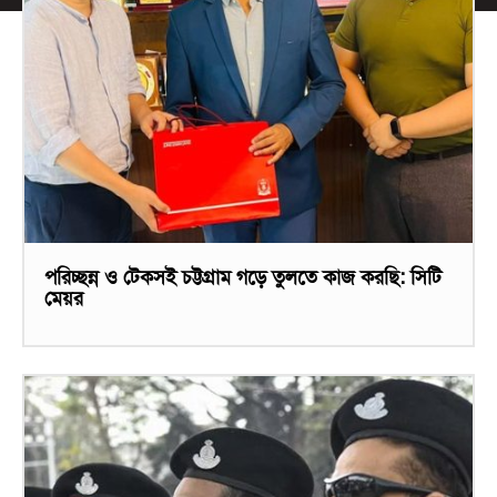
পরিচ্ছন্ন ও টেকসই চট্টগ্রাম গড়ে তুলতে কাজ করছি: সিটি
মেয়র