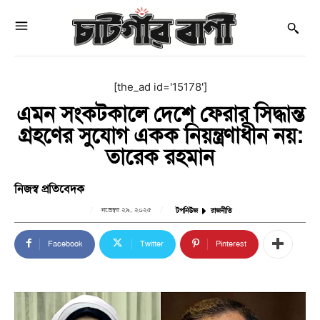
[the_ad id='15178']
এমন সংকটকালে দেশে ফেরার সিদ্ধান্ত
গ্রহণের সুযোগ একক নিয়ন্ত্রণাধীন নয়:
তারেক রহমান
নিজস্ব প্রতিবেদক
নভেম্বর ২৯, ২০২৫
টপনিউজ
রাজনীতি
Facebook
Twitter
Pinterest