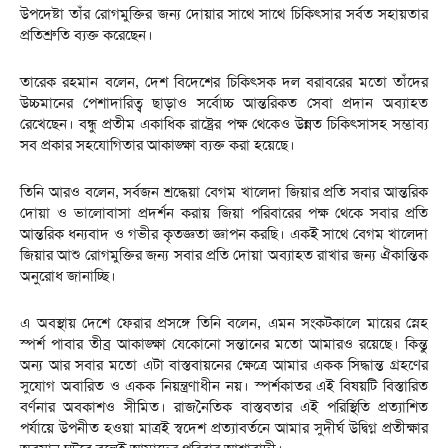
উপদেষ্টা তাঁর রোগমুক্তির জন্য দোয়ার সাথে সাথে চিকিৎসার সর্বত সহায়তার
প্রতিশ্রুতি ব্যক্ত করেছেন।
তারেক রহমান বলেন, দেশ বিদেশের চিকিৎসক দল বরাবরের মতো তাঁদের
উচ্চমানের পেশাদারিত্ব ছাড়াও সর্বোচ্চ আন্তরিকত সেবা প্রদান অব্যাহত
রেখেছেন। বন্ধু প্রতীম একাধিক রাষ্ট্রের পক্ষ থেকেও উন্নত চিকিৎসাসহ সম্ভাব্য
সব প্রকার সহযোগিতার আকাঙ্ক্ষা ব্যক্ত করা হয়েছে।
তিনি আরও বলেন, সর্বজন শ্রদ্ধেয়া বেগম খালেদা জিয়ার প্রতি সবার আন্তরিক
দোয়া ও ভালোবাসা প্রদর্শন করায় জিয়া পরিবারের পক্ষ থেকে সবার প্রতি
আন্তরিক ধন্যবাদ ও গভীর কৃতজ্ঞতা জ্ঞাপন করছি। একই সাথে বেগম খালেদা
জিয়ার আশু রোগমুক্তির জন্য সবার প্রতি দোয়া অব্যাহত রাখার জন্য ঐকান্তিক
অনুরোধ জানাচ্ছি।
এ অবস্থায় দেশে ফেরার প্রসঙ্গে তিনি বলেন, এমন সংকটকালে মায়ের স্নেহ
স্পর্শ পাবার তীব্র আকাঙ্ক্ষা যেকোনো সন্তানের মতো আমারও রয়েছে। কিন্তু
অন্য আর সবার মতো এটা বাস্তবায়নের ক্ষেত্রে আমার একক সিদ্ধান্ত গ্রহণের
সুযোগ অবারিত ও একক নিয়ন্ত্রণাধীন নয়। স্পর্শকাতর এই বিষয়টি বিস্তারিত
বর্ণনার অবকাশও সীমিত। রাজনৈতিক বাস্তবতার এই পরিস্থিতি প্রত্যাশিত
পর্যায়ে উপনীত হওয়া মাত্রই স্বদেশ প্রত্যাবর্তনে আমার সুদীর্ঘ উদ্বিগ্ন প্রতীক্ষার