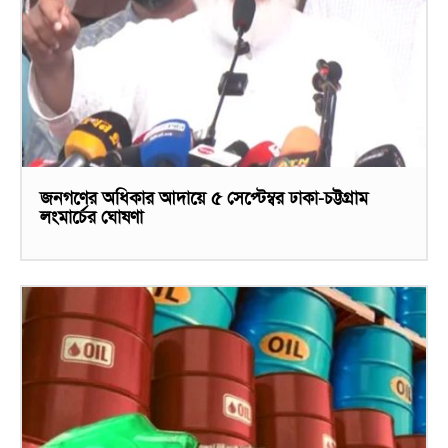
জনগণের অধিকার আদায়ে ৫ সেপ্টেম্বর ঢাকা-চট্টগ্রাম
লংমার্চের ঘোষণা