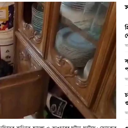
স
গ
ব
আ
স
প
আ
চ
ও
আ