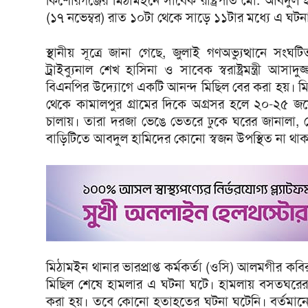
কিশোরগঞ্জের মিঠামইনে সাবেক রাষ্ট্রপতি মো. আবদুল
(১৭ নভেম্বর) রাত ১০টা থেকে সাড়ে ১১টার মধ্যে এ ঘটন
স্থানীয় সূত্রে জানা গেছে, জুলাই গণঅভ্যুত্থানে স
ট্রাইব্যুনাল শেখ হাসিনা ও সাবেক স্বরাষ্ট্রমন্ত্রী আ
বিএনপির উদ্যোগে একটি আনন্দ মিছিল বের করা হয়। মি
থেকে কামালপুর গ্রামের দিকে অগ্রসর হলে ২০-২৫ জন
চালায়। তারা দরজা ভেঙে ভেতরে ঢুকে ঘরের জানালা, 
বাড়িটিতে আবদুল হামিদের কোনো স্বজন উপস্থিত না থা
মিঠামইন থানার ভারপ্রাপ্ত কর্মকর্তা (ওসি) আলমগীর ক
মিছিল শেষে হামলার এ ঘটনা ঘটে। হামলায় বসতঘরের 
করা হয়। তবে কোনো হতাহতের ঘটনা ঘটেনি। বর্তমানে পর