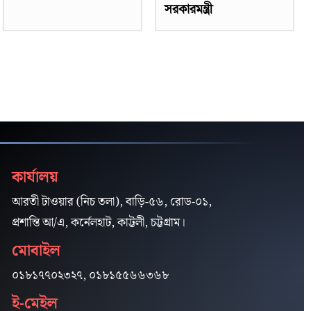
সরকারমন্ত্রী
কার্যালয়
আরতী টাওয়ার (নিচ তলা), বাড়ি-৫৬, রোড-০১,
প্রশান্তি আ/এ, কর্নেলহাট, কাট্টলী, চট্টগ্রাম।
মোবাইল
০১৮১৭৭০২৩২৭, ০১৮১৫৫৬৬৩৬৮
ই-মেইল