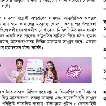
 হামিদের বাড়িতে হামলা ও ভাঙচুরের ঘটনা ঘটেছে। সোমবার
দ
া ঘটে।
আ
ংঘটিত মানবতাবিরোধী অপরাধের মামলায় আন্তর্জাতিক অপরাধ
হ
সাদুজ্জামান খান কামালের মৃত্যুদণ্ড ঘোষণা করার পর উপজেলা
ছিলে দলীয় নেতাকর্মীরা যোগ দেন। মিছিলটি মিঠামইন বাজার
ের একটি দল সাবেক রাষ্ট্রপতির বাড়িতে গিয়ে হঠাৎ হামলা
আ
চেয়ার, আসবাবপত্রসহ বিভিন্ন মালামাল ভাঙচুর করে। এসময়
কায় হতাহতের ঘটনা ঘটেনি।
প
আ
চ
আ
বির ঘটনার সত্যতা নিশ্চিত করে জানান, বিএনপির একটি আনন্দ
স
কিছু আসবাবপত্র, দরজা-জানালা এবং কয়েকটি ছবি ভাঙচুর
থ
িস্থিতি স্বাভাবিক রয়েছে। ঘটনাস্থলে পুলিশ ও সেনাবাহিনী