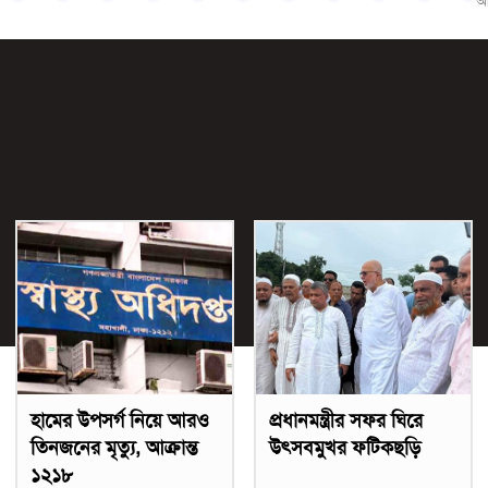
আ
হামের উপসর্গ নিয়ে আরও
প্রধানমন্ত্রীর সফর ঘিরে
তিনজনের মৃত্যু, আক্রান্ত
উৎসবমুখর ফটিকছড়ি
১২১৮