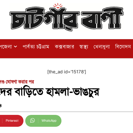
পজেলা
পার্বত্য চট্টগ্রাম
কক্সবাজার
স্বাস্থ্য
খেলাধুলা
বিনোদন
[the_ad id='15178']
যুদণ্ড ঘোষণা করার পর
িদের বাড়িতে হামলা-ভাঙচুর
ি
Pinterest
WhatsApp