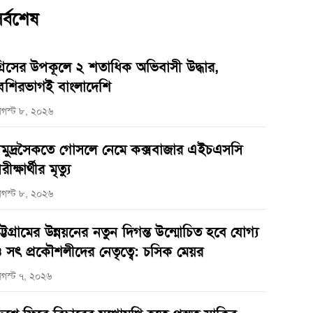
র্বশেষ
্রিসের উপকূলে ২ শতাধিক অভিবাসী উদ্ধার,
েশিরভাগই বাংলাদেশি
গস্ট ৮, ২০২৬
মুদ্রসৈকতে গোসলে নেমে কক্সবাজার এইচএসসি
রীক্ষার্থীর মৃত্যু
গস্ট ৮, ২০২৬
ট্টগ্রামের উন্নয়নের নতুন দিগন্ত উন্মোচিত হবে যোগ্য
 সৎ প্রকৌশলীদের নেতৃত্বে: চসিক মেয়র
গস্ট ৭, ২০২৬