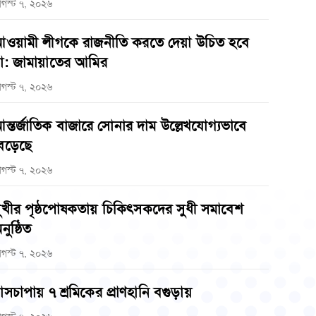
গস্ট ৭, ২০২৬
ওয়ামী লীগকে রাজনীতি করতে দেয়া উচিত হবে
া: জামায়াতের আমির
গস্ট ৭, ২০২৬
ন্তর্জাতিক বাজারে সোনার দাম উল্লেখযোগ্যভাবে
েড়েছে
গস্ট ৭, ২০২৬
ুখীর পৃষ্ঠপোষকতায় চিকিৎসকদের সুধী সমাবেশ
নুষ্ঠিত
গস্ট ৭, ২০২৬
াসচাপায় ৭ শ্রমিকের প্রাণহানি বগুড়ায়