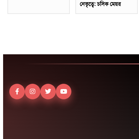
নেতৃত্বে: চসিক মেয়র