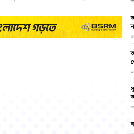
আ
আ
ন
আ
আ
ব
আ
স
অ
আ
ব