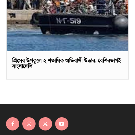
গ্রিসের উপকূলে ২ শতাধিক অভিবাসী উদ্ধার, বেশিরভাগই
বাংলাদেশি