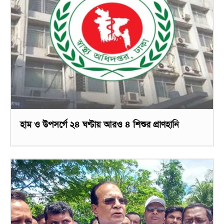
হাম ও উপসর্গে ২৪ ঘণ্টায় আরও ৪ শিশুর প্রাণহানি