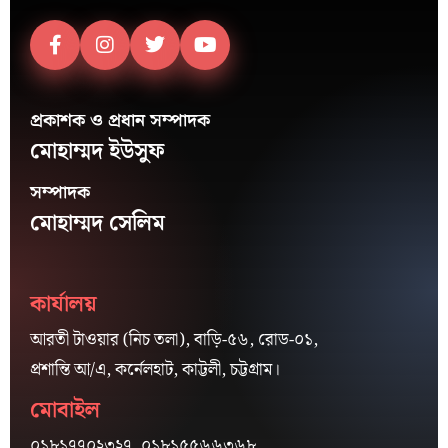
প্রকাশক ও প্রধান সম্পাদক
মোহাম্মদ ইউসুফ
সম্পাদক
মোহাম্মদ সেলিম
কার্যালয়
আরতী টাওয়ার (নিচ তলা), বাড়ি-৫৬, রোড-০১,
প্রশান্তি আ/এ, কর্নেলহাট, কাট্টলী, চট্টগ্রাম।
মোবাইল
০১৮১৭৭০২৩২৭, ০১৮১৫৫৬৬৩৬৮