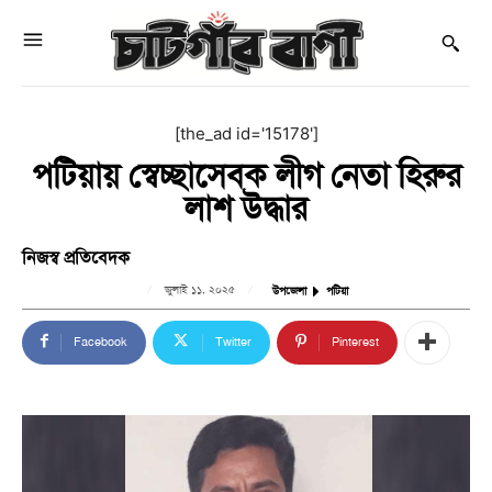
[the_ad id='15178']
পটিয়ায় স্বেচ্ছাসেবক লীগ নেতা হিরুর
লাশ উদ্ধার
নিজস্ব প্রতিবেদক
জুলাই ১১, ২০২৫
উপজেলা
পটিয়া
Facebook
Twitter
Pinterest