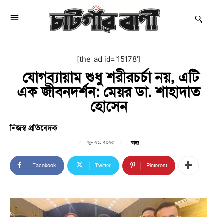
[the_ad id='15178']
যোগব্যায়াম শুধু শরীরচর্চা নয়, এটি
এক জীবনদর্শন: মেয়র ডা. শাহাদাত
হোসেন
নিজস্ব প্রতিবেদক
জুন ২১, ২০২৫
স্বাস্থ্য
Facebook
Twitter
Pinterest