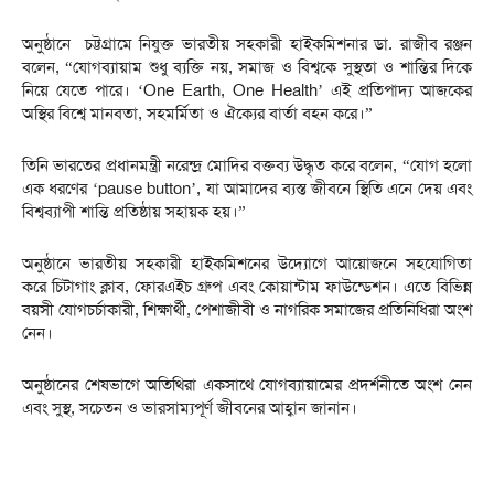
অনুষ্ঠানে চট্টগ্রামে নিযুক্ত ভারতীয় সহকারী হাইকমিশনার ডা. রাজীব রঞ্জন
বলেন, “যোগব্যায়াম শুধু ব্যক্তি নয়, সমাজ ও বিশ্বকে সুস্থতা ও শান্তির দিকে
নিয়ে যেতে পারে। ‘One Earth, One Health’ এই প্রতিপাদ্য আজকের
অস্থির বিশ্বে মানবতা, সহমর্মিতা ও ঐক্যের বার্তা বহন করে।”
তিনি ভারতের প্রধানমন্ত্রী নরেন্দ্র মোদির বক্তব্য উদ্ধৃত করে বলেন, “যোগ হলো
এক ধরণের ‘pause button’, যা আমাদের ব্যস্ত জীবনে স্থিতি এনে দেয় এবং
বিশ্বব্যাপী শান্তি প্রতিষ্ঠায় সহায়ক হয়।”
অনুষ্ঠানে ভারতীয় সহকারী হাইকমিশনের উদ্যোগে আয়োজনে সহযোগিতা
করে চিটাগাং ক্লাব, ফোরএইচ গ্রুপ এবং কোয়ান্টাম ফাউন্ডেশন। এতে বিভিন্ন
বয়সী যোগচর্চাকারী, শিক্ষার্থী, পেশাজীবী ও নাগরিক সমাজের প্রতিনিধিরা অংশ
নেন।
অনুষ্ঠানের শেষভাগে অতিথিরা একসাথে যোগব্যায়ামের প্রদর্শনীতে অংশ নেন
এবং সুস্থ, সচেতন ও ভারসাম্যপূর্ণ জীবনের আহ্বান জানান।