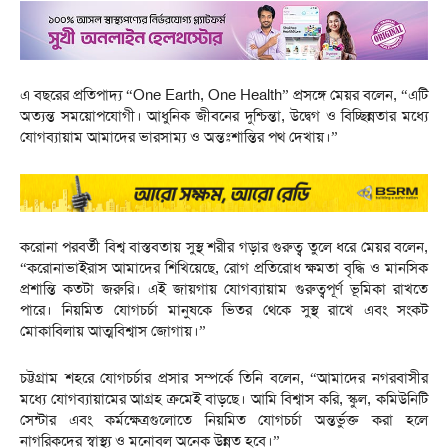
এ বছরের প্রতিপাদ্য “One Earth, One Health” প্রসঙ্গে মেয়র বলেন, “এটি
অত্যন্ত সময়োপযোগী। আধুনিক জীবনের দুশ্চিন্তা, উদ্বেগ ও বিচ্ছিন্নতার মধ্যে
যোগব্যায়াম আমাদের ভারসাম্য ও অন্তঃশান্তির পথ দেখায়।”
করোনা পরবর্তী বিশ্ব বাস্তবতায় সুস্থ শরীর গড়ার গুরুত্ব তুলে ধরে মেয়র বলেন,
“করোনাভাইরাস আমাদের শিখিয়েছে, রোগ প্রতিরোধ ক্ষমতা বৃদ্ধি ও মানসিক
প্রশান্তি কতটা জরুরি। এই জায়গায় যোগব্যায়াম গুরুত্বপূর্ণ ভূমিকা রাখতে
পারে। নিয়মিত যোগচর্চা মানুষকে ভিতর থেকে সুস্থ রাখে এবং সংকট
মোকাবিলায় আত্মবিশ্বাস জোগায়।”
চট্টগ্রাম শহরে যোগচর্চার প্রসার সম্পর্কে তিনি বলেন, “আমাদের নগরবাসীর
মধ্যে যোগব্যায়ামের আগ্রহ ক্রমেই বাড়ছে। আমি বিশ্বাস করি, স্কুল, কমিউনিটি
সেন্টার এবং কর্মক্ষেত্রগুলোতে নিয়মিত যোগচর্চা অন্তর্ভুক্ত করা হলে
নাগরিকদের স্বাস্থ্য ও মনোবল অনেক উন্নত হবে।”