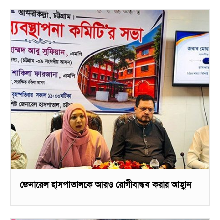
জেনারেল হাসপাতালকে আরও রোগীবান্ধব করার আহ্বান