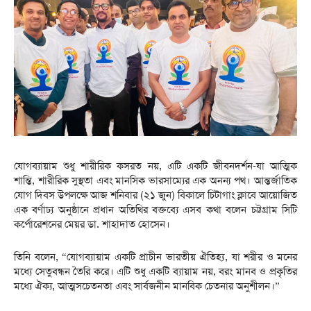
যোগব্যায়াম শুধু শারীরিক কসরত নয়, এটি একটি জীবনদর্শন-যা আত্মিক
শান্তি, শারীরিক সুস্থতা এবং মানসিক ভারসাম্যের এক অনন্য পথ। আন্তর্জাতিক
যোগ দিবস উপলক্ষে আজ শনিবার (২১ জুন) বিকালে চিটাগাং ক্লাবে আয়োজিত
এক বর্ণাঢ্য অনুষ্ঠানে প্রধান অতিথির বক্তব্যে এসব কথা বলেন চট্টগ্রাম সিটি
কর্পোরেশনের মেয়র ডা. শাহাদাত হোসেন।
তিনি বলেন, “যোগব্যায়াম একটি প্রাচীন ভারতীয় ঐতিহ্য, যা শরীর ও মনের
মধ্যে সেতুবন্ধন তৈরি করে। এটি শুধু একটি ব্যায়াম নয়, বরং মানব ও প্রকৃতির
মধ্যে ঐক্য, আত্মসচেতনতা এবং সার্বজনীন মানবিক চেতনার অনুশীলন।”