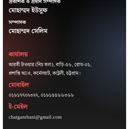
প্রকাশক ও প্রধান সম্পাদক
মোহাম্মদ ইউসুফ
সম্পাদক
মোহাম্মদ সেলিম
কার্যালয়
আরতী টাওয়ার (নিচ তলা), বাড়ি-৫৬, রোড-০১,
প্রশান্তি আ/এ, কর্নেলহাট, কাট্টলী, চট্টগ্রাম।
মোবাইল
০১৮১৭৭০২৩২৭, ০১৮১৫৫৬৬৩৬৮
ই-মেইল
chatganrbani@gmail.com