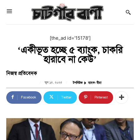
[the_ad id='15178']
‘একীভূত হচ্ছে ৫ ব্যাংক, চাকরি
হারাবে না কেউ’
নিজস্ব প্রতিবেদক
জুন ১৫, ২০২৫
টপনিউজ
ব্যাংক- বীমা
Facebook
Twitter
Pinterest