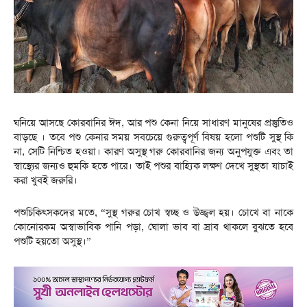
ঘনিয়ে আসছে কোরবানির ঈদ, আর পশু কেনা নিয়ে সাধারণ মানুষের প্রস্তুতিও
বাড়ছে । তবে পশু কেনার সময় সবচেয়ে গুরুত্বপূর্ণ বিষয় হলো পশুটি সুস্থ কি
না, সেটি নিশ্চিত হওয়া। কারণ অসুস্থ গরু কোরবানির জন্য অনুপযুক্ত এবং তা
স্বাস্থ্যের জন্যও হুমকি হতে পারে। তাই পশুর বাহ্যিক লক্ষণ দেখে সুস্থতা যাচাই
করা খুবই জরুরি।
পশুচিকিৎসকদের মতে, “সুস্থ গরুর চোখ স্বচ্ছ ও উজ্জ্বল হয়। চোখে বা নাকে
কোনোরকম অস্বাভাবিক পানি পড়া, ঘোলা ভাব বা স্রাব থাকলে বুঝতে হবে
পশুটি হয়তো অসুস্থ।”