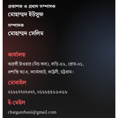
প্রকাশক ও প্রধান সম্পাদক
মোহাম্মদ ইউসুফ
সম্পাদক
মোহাম্মদ সেলিম
কার্যালয়
আরতী টাওয়ার (নিচ তলা), বাড়ি-৫৬, রোড-০১,
প্রশান্তি আ/এ, কর্নেলহাট, কাট্টলী, চট্টগ্রাম।
মোবাইল
০১৮১৭৭০২৩২৭, ০১৮১৫৫৬৬৩৬৮
ই-মেইল
chatganrbani@gmail.com