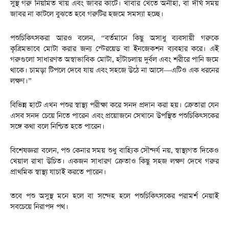
সুস্থ গরু নিয়মিত খায় এবং জাবর কাটে। খাবার খেতে অনীহা, বা দীর্ঘ সময়
জাবর না কাটলে বুঝতে হবে গরুটির হজমে সমস্যা হচ্ছে।
পশুচিকিৎসকরা আরও বলেন, “বর্তমানে কিছু অসাধু ব্যবসায়ী গরুকে
কৃত্রিমভাবে মোটা করার জন্য স্টেরয়েড বা ইনজেকশন ব্যবহার করে। এই
গরুগুলো সাধারণত অস্বাভাবিক মোটা, হাঁটাচলায় দুর্বল এবং শরীরে পানি জমে
থাকে। চামড়া টিপলে দেবে যায় এবং সহজে উঠে না আসে—এটিও এক ধরনের
লক্ষণ।”
বিভিন্ন হাটে এখন পশুর স্বাস্থ্য পরীক্ষা করে সনদ প্রদান করা হয়। ক্রেতারা যেন
এসব সনদ চেয়ে নিতে পারেন এবং প্রয়োজনে সেখানে উপস্থিত পশুচিকিৎসকের
সঙ্গে কথা বলে নিশ্চিত হতে পারেন।
বিশেষজ্ঞরা বলেন, পশু কেনার সময় শুধু বাহ্যিক সৌন্দর্য নয়, স্বাস্থ্যগত দিকেও
খেয়াল রাখা উচিত। একজন সাধারণ ক্রেতাও কিছু সহজ লক্ষণ দেখে গরুর
প্রাথমিক স্বাস্থ্য যাচাই করতে পারেন।
তবে পশু অসুস্থ মনে হলে বা সন্দেহ হলে পশুচিকিৎসকের পরামর্শ নেয়াই
সবচেয়ে নিরাপদ পথ।