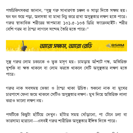
পশুচিকিৎসকরা জানান, “সুস্থ গরু সাধারণত চঞ্চল ও সাড়া দিতে সক্ষম হয়।
ঘন ঘন শুয়ে পড়া, অলসতা বা মাথা নিচু করে রাখা অসুস্থতার লক্ষণ হতে পারে।
গরুর স্বাভাবিক শরীরের তাপমাত্রা ১০১.৫–১০৩ ডিগ্রি ফারেনহাইট। শরীর
বেশি গরম বা ঠান্ডা লাগলে সন্দেহ তৈরি হতে পারে।”
সুস্থ গরুর লোম চকচকে ও ত্বক মসৃণ হয়। চামড়ায় আঁশটে গন্ধ, অতিরিক্ত
খুশকি বা ক্ষত থাকলে বা লোম ঝরতে থাকলে সেটি অসুস্থতার লক্ষণ হতে
পারে।
গরুর নাক সবসময় ভেজা ও ঠান্ডা থাকা উচিত। শুকনো নাক বা মুখের
চারপাশে ফেনা জমে থাকলে সেটিও অসুস্থতার লক্ষণ। মুখ দিয়ে অতিরিক্ত লালা
ঝরাও ভালো লক্ষণ নয়।
পশুটিকে কিছুটা হাঁটিয়ে দেখুন। হাঁটার সময় খোঁড়ানো, পা টেনে চলা বা
ভারসাম্য হারানো—এসবই গরুর শারীরিক অসুস্থতার ইঙ্গিত দিতে পারে।