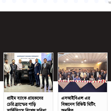
আ
প্রাইম ব্যাংক গ্রাহকদের
এসআইবিএল এর
চেরি ব্র্র্যান্ডের গাড়ি
বিজনেস রিভিউ মিটিং
সার্ভিসিংয়ে বিশেষ সুবিধা
অনুষ্ঠিত