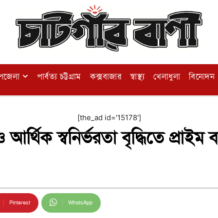
পজেলা
পার্বত্য চট্টগ্রাম
কক্সবাজার
স্বাস্থ্য
খেলাধুলা
বিনোদন
[the_ad id='15178']
আর্থিক স্বনির্ভরতা বৃদ্ধিতে প্রাইম
Pinterest
WhatsApp