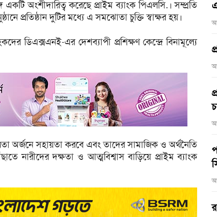
গে একটি অংশীদারিত্ব করেছে প্রাইম ব্যাংক পিএলসি.। সম্প্রতি
এ
প্রতিষ্ঠান দুটির মধ্যে এ সমঝোতা চুক্তি স্বাক্ষর হয়।
আ
হকদের ডিএক্সএনই-এর দেশব্যাপী প্রশিক্ষণ কেন্দ্রে বিনামূল্যে
প
আ
প
চ
আ
্ভরতা অর্জনে সহায়তা করবে এবং তাদের সামাজিক ও অর্থনৈতি
প
পৌঁছাতে নারীদের দক্ষতা ও আত্মবিশ্বাস বাড়িয়ে প্রাইম ব্যাংক
স
আ
র