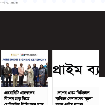
গস্ট ৬, ২০২৬
প্রায়োরিটি গ্রাহকদের
দেশের প্রথম ডিজিটাল
বিশেষ ছাড় দিতে
বাণিজ্য লেনদেনের সূচনা
পেন্টহাউস লিভিংসের সঙ্গে
করল প্রাইম ব্যাংক