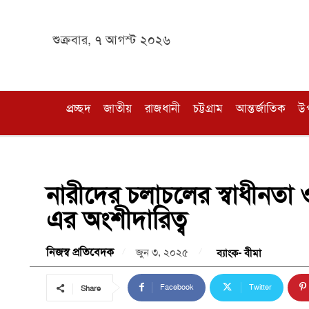
শুক্রবার, ৭ আগস্ট ২০২৬
প্রচ্ছদ
জাতীয়
রাজধানী
চট্টগ্রাম
আন্তর্জাতিক
উ
নারীদের চলাচলের স্বাধীনতা ও 
এর অংশীদারিত্ব
নিজস্ব প্রতিবেদক
জুন ৩, ২০২৫
ব্যাংক- বীমা
Facebook
Twitter
Share