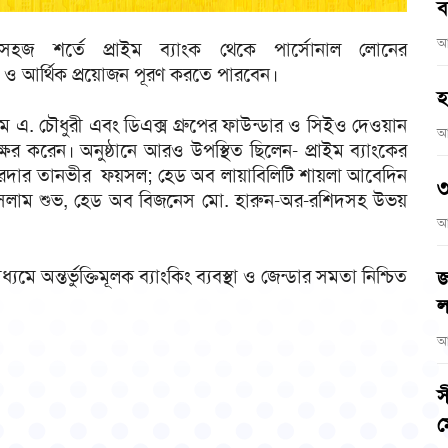
ব
আ
হজ শর্তে প্রাইম ব্যাংক থেকে পার্সোনাল লোনের
ত ও আর্থিক প্রয়োজন পূরণ করতে পারবেন।
হ
নজীম এ. চৌধুরী এবং ডিএক্স গ্রুপের ফাউন্ডার ও সিইও দেওয়ান
আ
ক্ষর করেন। অনুষ্ঠানে আরও উপস্থিত ছিলেন- প্রাইম ব্যাংকের
য়ারদার তানভীর ফয়সল; হেড অব লায়াবিলিটি শায়লা আবেদিন
৩
সলাম শুভ, হেড অব বিজনেস মো. হারুন-অর-রশিদসহ উভয়
আ
মে অন্তর্ভুক্তিমূলক ব্যাংকিং ব্যবস্থা ও জেন্ডার সমতা নিশ্চিত
জ
ল
আ
স
ম