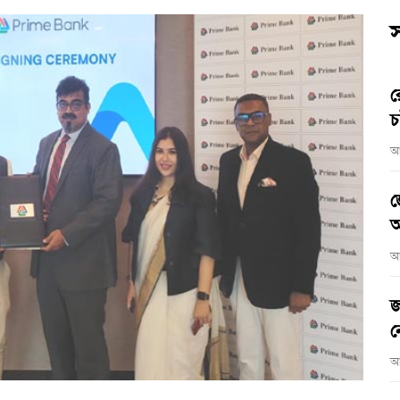
স
র
চ
আ
জ
আ
আ
জ
ন
আ