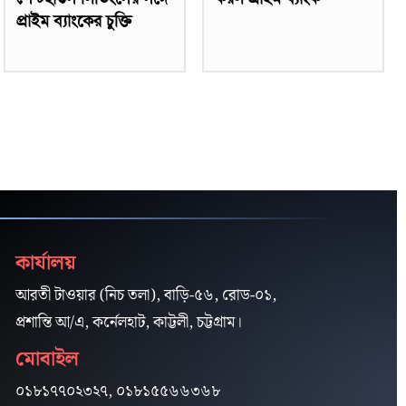
প্রাইম ব্যাংকের চুক্তি
কার্যালয়
আরতী টাওয়ার (নিচ তলা), বাড়ি-৫৬, রোড-০১,
প্রশান্তি আ/এ, কর্নেলহাট, কাট্টলী, চট্টগ্রাম।
মোবাইল
০১৮১৭৭০২৩২৭, ০১৮১৫৫৬৬৩৬৮