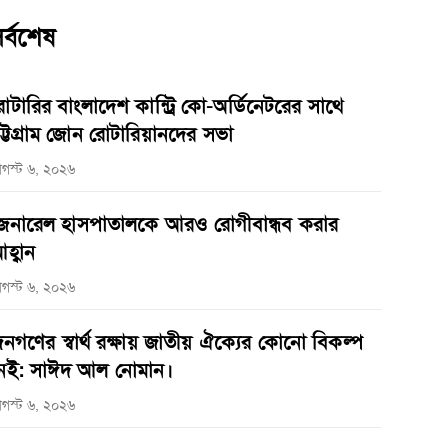
র্বশেষ
োটারির বাংলাদেশ কান্ট্রি কো-অর্ডিনেটরের সাথে
ট্টগ্রাম জোন রোটারিয়ানদের সভা
গস্ট ৬, ২০২৬
েনারেল হাসপাতালকে আরও রোগীবান্ধব করার
হ্বান
গস্ট ৬, ২০২৬
নগণের স্বার্থ রক্ষায় জাতীয় ঐক্যের কোনো বিকল্প
েই: সাঈদ আল নোমান।
গস্ট ৬, ২০২৬