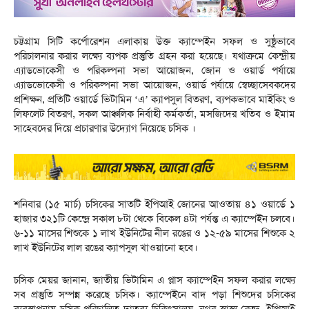
চট্টগ্রাম সিটি কর্পোরেশন এলাকায় উক্ত ক্যাম্পেইন সফল ও সুষ্ঠুভাবে
পরিচালনার করার লক্ষ্যে ব্যপক প্রস্তুতি গ্রহন করা হয়েছে। যথাক্রমে কেন্দ্রীয়
এ্যাডভোকেসী ও পরিকল্পনা সভা আয়োজন, জোন ও ওয়ার্ড পর্যায়ে
এ্যাডভোকেসী ও পরিকল্পনা সভা আয়োজন, ওয়ার্ড পর্যায়ে স্বেচ্ছাসেবকদের
প্রশিক্ষন, প্রতিটি ওয়ার্ডে ভিটামিন ‘এ’ ক্যাপসুল বিতরণ, ব্যপকভাবে মাইকিং ও
লিফলেট বিতরণ, সকল আঞ্চলিক নির্বাহী কর্মকর্তা, মসজিদের খতিব ও ইমাম
সাহেবদের দিয়ে প্রচারণার উদ্যোগ নিয়েছে চসিক ।
শনিবার (১৫ মার্চ) চসিকের সাতটি ইপিআই জোনের আওতায় ৪১ ওয়ার্ডে ১
হাজার ৩২১টি কেন্দ্রে সকাল ৮টা থেকে বিকেল ৪টা পর্যন্ত এ ক্যাম্পেইন চলবে।
৬-১১ মাসের শিশুকে ১ লাখ ইউনিটের নীল রঙের ও ১২-৫৯ মাসের শিশুকে ২
লাখ ইউনিটের লাল রঙের ক্যাপসুল খাওয়ানো হবে।
চসিক মেয়র জানান, জাতীয় ভিটামিন এ প্লাস ক্যাম্পেইন সফল করার লক্ষ্যে
সব প্রস্তুতি সম্পন্ন করেছে চসিক। ক্যাম্পেইনে বাদ পড়া শিশুদের চসিকের
ব্যবস্থাপনায় চসিক পরিচালিত দাতব্য চিকিৎসালয়, নগর স্বাস্থ্য কেন্দ্র, ইপিআই