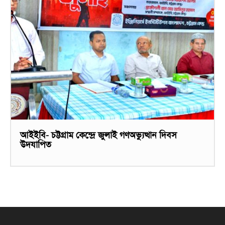
আইইবি- চট্টগ্রাম কেন্দ্রে জুলাই গণঅভ্যুত্থান দিবস
উদযাপিত