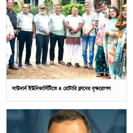
সাউদার্ন ইউনিভার্সিটিতে ৪ রোটারি ক্লাবের বৃক্ষরোপণ