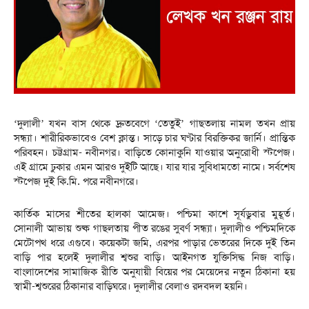
‘দুলালী’ যখন বাস থেকে দ্রুতবেগে ‘তেতুই’ গাছতলায় নামল তখন প্রায়
সন্ধ্যা। শারীরিকভাবেও বেশ ক্লান্ত। সাড়ে চার ঘণ্টার বিরক্তিকর জার্নি। প্রান্তিক
পরিবহন। চট্টগ্রাম- নবীনগর। বাড়িতে কোনাকুনি যাওয়ার অনুরোধী স্টপেজ।
এই গ্রামে ঢুকার এমন আরও দুইটি আছে। যার যার সুবিধামতো নামে। সর্বশেষ
স্টপেজ দুই কি.মি. পরে নবীনগরে।
কার্তিক মাসের শীতের হালকা আমেজ। পশ্চিমা কাশে সূর্যডুবার মুহূর্ত।
সোনালী আভায় শুষ্ক গাছলতায় পীত রঙের সুবর্ণ সন্ধ্যা। দুলালীও পশ্চিমদিকে
মেটোপথ ধরে এগুবে। কয়েকটা জমি, এরপর পাড়ার ভেতরের দিকে দুই তিন
বাড়ি পার হলেই দুলালীর শ্বশুর বাড়ি। আইনগত যুক্তিসিদ্ধ নিজ বাড়ি।
বাংলাদেশের সামাজিক রীতি অনুযায়ী বিয়ের পর মেয়েদের নতুন ঠিকানা হয়
স্বামী-শ্বশুরের ঠিকানার বাড়িঘরে। দুলালীর বেলাও রদবদল হয়নি।