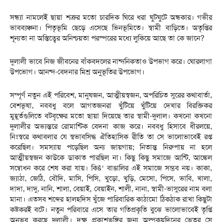
সন্ধ্যা নামলেই ছায়া শত্রুর মতো চারদিক ঘিরে ধরা ঘুটঘুটে অন্ধকার। গভীর
ভাবব্যঞ্চনা। পিতৃভূমি ছেড়ে এসেছে ভিনভূমিতে। স্বামী বাড়িতে। অতৃপ্তির
শূন্যতা না অস্তিত্বের অনিশ্চয়তা পরস্পরের মধ্যে লুকিয়ে আছে তা কে জানে?
দুলালী ভাবে নিজ জীবনের বাঁকবদলের নান্দনিকতাও উপভাগ করে। ঘোরলাগা
উপভোগ। আনন্দ-বেদনার মিশ্র অনুভূতির উপভোগ।
সম্পূর্ণ নতুন এই পরিবেশ, মানুষজন, আত্মীয়স্বজন, অপরিচিত সুরের কথাবার্তা,
বেশভূষা, নববধু বলে আগতজনরা খুঁটিয়ে খুঁটিয়ে দেখার বিরক্তিকর
মুহূর্তগুলিতে বটবৃক্ষের মতো ছায়া দিয়েছে তার স্বামী-দুলাল। কখনো কখনো
দুলালীর অভ্যন্তরে রোমান্টিক বেদনা কাজ করে। নববধু হিসাবে ধীরলয়ে,
নিঃস্বরে কথাবলার যে স্বভাবসিদ্ধ ঐতিহাসিক রীতি তা সে ভালোভাবেই রপ্ত
করেছিল। সমস্যায় পড়েছিল অন্য জায়গায়; নিতান্ত নিরুপায় না হলে
আত্মীয়স্বজন কাউকে ডাকাত পারছিল না। কিছু কিছু সমাজে আন্টি, আঙ্কেল
সম্বোধন করে শেষ করা যায়। কিš‘ বাঙালির এই সমাজে সম্ভব নয়। কাকা,
জ্যাঠা, জেঠি, বৌদি, মাসি, পিসি, খুড়ো, খুড়ি, মেসো, পিসে, ভাবি, খালা,
দাদা, দাদু, নানি, শালা, বেয়াই, বেয়াইন, শালী, নানা, স্বামী-ভাসুরের নাম বলা
মানা। এতসব শব্দের হালহদিস খুঁজে পারিবারিক কাঠামো ঠিকঠাক রাখা কিছুটা
কষ্টকরই বটে। নতুন পরিবারে এসে তার গতিপ্রকৃতি বুঝে ভালোভাবেই তৃপ্তি
অনুভব করছে দুলালী। দক্ষ প্রকাশভঙ্গির জন্য অল্পকয়দিনের ভেতর সে