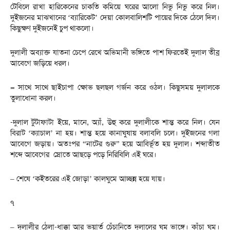
টেবিলে রাখা হারিকেনের চাকতি কমিয়ে ঘরের আলো নিভু নিভু করে নিল।
দুইজনের মাঝখানের ‘ব্যারিকেট’ দেয়া কোলবালিশটি পায়ের দিকে ঠেলে দিল।
কিছুক্ষণ দুইজনেই চুপ থাকলো।
দুলালী অব্যাক্ত যাতনা চেপে রেখে অভিমানী ভঙ্গিতে পাশ ফিরতেই দুলাল তীব্র
আবেগে জড়িয়ে ধরল।
= সাথে সাথে ছাইচাপা ক্ষোভ ছলছল গর্জন করে ওঠল। কিছুসময় দুলালকে
তুলাধোনা করল।
-দুলাল টুটাফাটা ইয়ে, মানে, অ্যাঁ, উহু করে দুলালীকে শান্ত করে নিল। যেন
বিরাট ‘ক্যাচাল’ না হয়। শান্ত হয়ে কানাঘুষায় বলাবলি চলে। দুইজনের গলা
আবেগে জড়ায়। অতঃপর “নাটের গুরু” হয়ে আবির্ভূত হয় দুলাল। শব্দাতীত
শব্দে আবেগের স্রোতে আছড়ে পড়ে নিরিবিলি এই ঘরে।
– শেষে ‘কইতরের এই জোড়া’ কালঘুমে আচ্ছন্ন হয়ে যায়।
৭
– দুলালীর ঠেলা-ধাক্কা আর ভয়ার্ত চেঁচানিতে দুলালের ঘুম ভাঙ্গে। কাঁচা ঘুম।