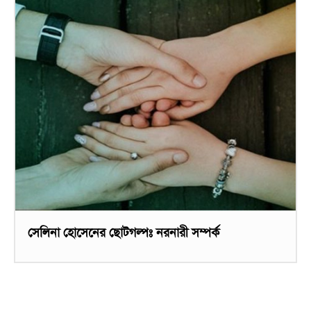
সেলিনা হোসেনের ছোটগল্পঃ নরনারী সম্পর্ক