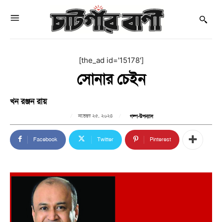
[the_ad id='15178']
সোনার চেইন
খন রঞ্জন রায়
নভেম্বর ২৫, ২০২৪
গল্প-উপন্যাস
Facebook
Twitter
Pinterest