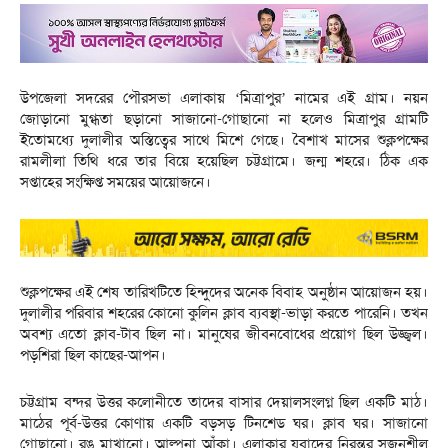
উপজেলা সদরের পৌরসভা এলাকায় ‘মিত্রাপুর’ নামের এই গ্রাম। নয়ন
জোড়ানো মুগ্ধতা ছড়ানো সাজানো-গোছানো না হলেও মিত্রাপুর গ্রামটি
ইতোমধ্যে দুলালীর অস্তিত্বের সাথে মিশে গেছে। বৈশাখ মাসের শুক্লপক্ষের
রামলীলা তিথি ধরে তার বিয়ে হয়েছিল চট্টগ্রামে। জন্ম শহরে। ঠিক এক
সপ্তাহের সংক্ষিপ্ত সময়ের আয়োজনে।
শুক্লপক্ষের এই শেষ তারিখটিতে হিন্দুদের অনেক বিবাহ অনুষ্ঠান আয়োজন হয়।
দুলালীর পরিবার শহরের কোনো কুলিন ক্লাব ব্যবস্থা-ভাড়া করতে পারেনি। তখন
অবশ্য এতো ক্লাব-টাব ছিল না। মানুষের জীবনবোধের প্রয়োগ ছিল উজ্জ্বল।
পড়শিরা ছিল কাছের-আপন।
চট্টগ্রাম বন্দর উত্তর কলোনীতে তাদের বাসার দেয়ালসংলগ্ন ছিল একটি মাঠ।
মাঠের পূর্ব-উত্তর কোণায় একটি বড়সড় টিনশেড ঘর। ক্লাব ঘর। সাজানো
গোছানো। রঙ মাখানো। আল্পনা আঁকা। এলাকার যুবাদের নিরন্তর সৃজনশীল