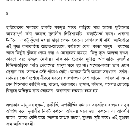
৪
হারিকেনের সলতের চাকতি যতদূর সম্ভব বাড়িয়ে ঘরে আলো ফুটানোর
কায়দাপূর্ণ চেষ্টা করেছে দুলালীর দিদিশাশুড়ি। নব্বুইঊর্ধ্ব বয়স। এখনো
টনটনে। একটু কুঁজো হওয়া ছাড়া তেমন কোনো রোগবালাই নাই। আটপৌরে
এই বৃদ্ধা কথাবার্তায় আচার-আচরণে, কর্মগুণে বেশ ‘তাজা মানুষ’। বয়সের
ভারে কিছুটা কুঁচকে গেছে গলা ও চোয়ালের চামড়া। কিন্তু দুধে আলতা রঙের
কারণে বরং উজ্জ্বল দেখায়। নাক-কান-চোখের দুর্দান্ত অভিব্যক্তি দুলালীর
দিদিশাশুড়িকে ‘গাঁও গেরামের’ মানুষ মনে হয় না। সংসার-কাজে ভাব এমন
দেখান যেন ‘সাতেও সেই পাঁচেও নেই’। আসলে তিনি আছেন সবখানে। সর্বত্র।
সর্বময়। ক্ষেত্রবিশেষে নীরবে-সরবে। গালগল্পও বেশ জানেন। ভাবখানা এমন
যেন সিনেমার কাহিনি নয়, বাস্তব, পরাবাস্তব। হাসান, কাঁদান, গল্পের মোচড়ে
বিস্ময়ে অভিভূত করে তোলেন। কখনোবা হতবাগ হতে হয়।
এলাকার মানুষের দুষ্কর্ম, কুকীর্তি, অপকীর্তির ঘটনাও তরতরিয়ে বলেন। নতুন
অতিথি বলে দুলালীর নিকট কখনো অভিনয় মনে হয়। কখনো বা আকর্ষণ
জাগে। আরো বেশি করে শোনার আগ্রহ জাগে, মুগ্ধতা সৃষ্টি করে। এই মুগ্ধতা
ক্রম অতিক্রমধর্মী।