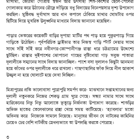
মাসীমা, জেঠিমা গোত্রীয় স্বজন আর উৎসাহী শিশু-কিশোর ছেলে-পেলেরা
গোলাকার করে উঠানের রৌদ্রে দাঁড়িয়ে বধু বিদায়ের বিনেপয়সার দৃশ্য উপভোগ
করছিল। মুষ্ঠিবদ্ধ দূর্বাঘাস আর ধান কপালে ঠেকিয়ে মাথার ঘোমটার ওপর
ছিটিয়ে দিয়ে মুখরিত উলুধ্বনির মাধ্যমে বিদায় জানানো হয়েছিল।
পাড়ার ভেতরের কয়েকটি বাড়ির দুপায়া মাটির পথ পাড় হয়ে পুকুরপাড়ে গিয়ে
গাড়িতে উঠেছিল। পূর্বপরিচিত ড্রাইভার তার নিজস্ব গাড়ি স্টার্ট দেয়ার সাথে
সাথে সাঁই সাঁই করে নবীনগর-কোম্পানীগঞ্জ রাস্তা ধরে চট্টগ্রামের উদ্দেশ্যে
ছুটছিল। রাস্তার দুইপাশের ঝোপানো গাছের বৃষ্টিধোয়া গাঢ় সবুজ পাতারা
দুলালীকে সম্মানের সাথে বিদায় জানাচ্ছিল। পাশে বসা দুলালও কিছুটা আনমনা
হয়ে কাঁধের ওপর দুলালীকে ধরে রাখলো। গাছগাছালির ফাঁক দিয়ে নীল আকাশ
উজ্জ্বল না হয়ে ঘোলাটে হয়ে দেখা দিচ্ছিল।
মিত্রাপুরের প্রতি ভালোবাসা পুরোপুরি সমর্পণ করে- মাঝখানে সপ্তাহখানের জন্য
দুলালী নতুনকরে নিজের শেকড় গ্রাম ঘুরে গেছে। সন্ধ্যা নামার সাথে সাথে
হারিকেনের নিভু নিভু আলোতে ভূতুড়ে নির্জনতা উপভোগ করেছে। শাশুড়ির
অভিজ্ঞ হাতের তেলেঝালের রান্না খেয়ে সময় কাটিয়েছে। ‘হ্যাবলার’ মতো
অভিনয় করে নিজেকে সামলে নিয়েছে। মানুষের জীবন যে নাটকের কাহিনির
চেয়েও ঢের বেশি নাটকীয় স্নেধন্যভাবে তা উপলব্ধি করতে পেরেছে।
৩