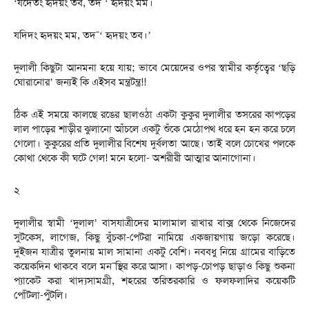
‘যদেতং হৃদয়ং তব, তদ¯‘ হৃদয়ং মম।
যদিদং হৃদয়ং মম, তদ¯‘ হৃদয়ং তব।’
দুলালী কিছুটা আনমনা হয়ে যায়; ভাবে মেয়েদের ওপর স্বামীর কর্তৃত্বের ‘ছড়ি
ঘোরানোর’ জন্যই কি এইসব মন্ত্রটন্ত্র!!
ঠিক এই সময়ে কালছে রঙের ছালওঠা একটা কুকুর দুলালীর তসরের কাপড়ের
লাল পাড়ের শাড়ীর ঝুলানো আঁচলে একটু শুঁকে মেঠোপথ ধরে হন হন করে চলে
গেলো। কুকুরের প্রতি দুলালীর বিশেষ দুর্বলতা আছে। তাই বলে চোখের পলকে
কোথা থেকে কী ঘটে গেল! মনে হলো- অশরীরী আত্মার আনাগোনা।
২
দুলালীর স্বামী ‘দুলাল’ বাসযাত্রীদের মালামাল রাখার বাক্স থেকে নিজেদের
সুটকেস, লাগেজ, কিছু বুঁচকা-পেটরা নামিয়ে একজায়গায় জড়ো করেছে।
দুইজন যাত্রীর তুলনায় মাল সামানা একটু বেশি। নববধু নিয়ে গ্রামের বাড়িতে
কয়েকদিন থাকবে বলে মন¯স্থির করে আসা। কাপড়-চোপড় ছাড়াও কিছু শুকনা
প্যাকেট করা খাদ্যসামগ্রী, শহরের তরিতরকারি ও ফলফলাদির কয়েকটি
পোঁটলা-পুঁটলি।