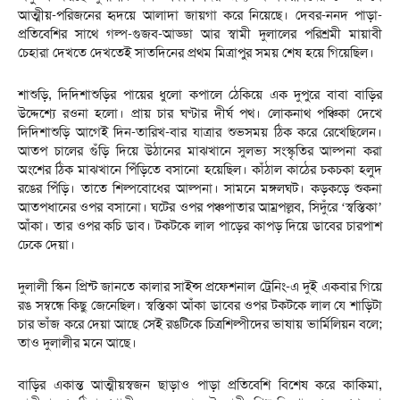
আত্মীয়-পরিজনের হৃদয়ে আলাদা জায়গা করে নিয়েছে। দেবর-ননদ পাড়া-
প্রতিবেশির সাথে গল্প-গুজব-আড্ডা আর স্বামী দুলালের পরিশ্রমী মায়াবী
চেহারা দেখতে দেখতেই সাতদিনের প্রথম মিত্রাপুর সময় শেষ হয়ে গিয়েছিল।
শাশুড়ি, দিদিশাশুড়ির পায়ের ধুলো কপালে ঠেকিয়ে এক দুপুরে বাবা বাড়ির
উদ্দেশ্যে রওনা হলো। প্রায় চার ঘণ্টার দীর্ঘ পথ। লোকনাথ পঞ্চিকা দেখে
দিদিশাশুড়ি আগেই দিন-তারিখ-বার যাত্রার শুভসময় ঠিক করে রেখেছিলেন।
আতপ চালের গুঁড়ি দিয়ে উঠানের মাঝখানে সুলভ্য সংস্কৃতির আল্পনা করা
অংশের ঠিক মাঝখানে পিঁড়িতে বসানো হয়েছিল। কাঁঠাল কাঠের চকচকা হলুদ
রঙের পিঁড়ি। তাতে শিল্পবোধের আল্পনা। সামনে মঙ্গলঘট। কড়কড়ে শুকনা
আতপধানের ওপর বসানো। ঘটের ওপর পঞ্চপাতার আম্রপল্লব, সিদুঁরে ‘স্বস্তিকা’
আঁকা। তার ওপর কচি ডাব। টকটকে লাল পাড়ের কাপড় দিয়ে ডাবের চারপাশ
ঢেকে দেয়া।
দুলালী স্কিন প্রিন্ট জানতে কালার সাইন্স প্রফেশনাল ট্রেনিং-এ দুই একবার গিয়ে
রঙ সম্বন্ধে কিছু জেনেছিল। স্বস্তিকা আঁকা ডাবের ওপর টকটকে লাল যে শাড়িটা
চার ভাঁজ করে দেয়া আছে সেই রঙটিকে চিত্রশিল্পীদের ভাষায় ভার্মিলিয়ন বলে;
তাও দুলালীর মনে আছে।
বাড়ির একান্ত আত্মীয়স্বজন ছাড়াও পাড়া প্রতিবেশি বিশেষ করে কাকিমা,