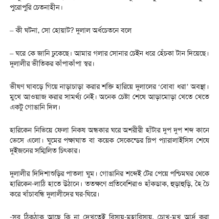
পুরোপুরি চেতনাহীন।
– কী ঘটনা, সো হোয়াট? দুলাল অর্ধচেতনে বলে
– ঘরে কে জানি ঢুকেছে। আমার গলার সোনার চেইন ধরে হেঁচকা টান দিয়েছে।
দুলালীর ভীতিকর কাঁপাকাঁপা স্বর।
ভীষণ ঘাবড়ে গিয়ে নাড়াচাড়া করার শক্তি হারিয়ে দুলালের ‘বোবা ধরা’ অবস্থা।
মুখে আওয়াজ করার সামর্থ্য নেই। অনেক চেষ্টা শেষে আড়ামোড়া খেতে খেতে
একটু গোঙানি দিল।
হারিকেন নিভিয়ে ফেলা নিকষ অন্ধকার ঘরে অশরীরী হাঁটার দুপ দুপ শব্দ কানে
ভেসে এলো। ঘুমের পক্ষাঘাত বা কয়েক সেকেন্ডের স্লিপ প্যারালাইসিস শেষে
দুইজনের সম্মিলিত চিৎকার।
দুলালীর দিদিশাশুড়ির পাতলা ঘুম। গোঙানির শব্দেই টের পেয়ে পশ্চিমঘর থেকে
হারিকেন-লাঠি হাতে উঠানে। ততক্ষণে প্রতিবেশিরাও হাঁকডাক, হুড়াহুড়ি, হৈ চৈ
করে খাঁচাবন্ধি দুলালীদের ঘর-ঘিরে।
-সব ঠিকঠাক আছে কি না দেখতেই বিস্ময়-মহাবিস্ময়, চোখ-মুখ আর্দ্র করা