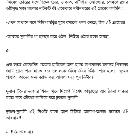
-সিঁধেল চোরের সঙ্গে ছিঁচ্কে চোর, ডাকাত, বাটপার, জোচ্ছোর, চশমখোরদের
গুষ্টিসুদ্ধ সত্য গল্পের নাটকটি কী একেবারে নবীনগরের এই গ্রামের কাহিনি!!
-এখন যেখানে বসে দিদিশাশুড়ির মুখে রসালো গল্প শুনছে; ঠিক এই গ্রামের!!
-আতঙ্কে দুলালীর গা ছমছম করে ওঠল। শিউরে ওঠার মতো অবস্থা।
৫
এক হাতে কেরোসিন তেলের হারিকেন অন্য হাতে চাপাকলের জলসহ পিতলের
লোটা-গ্লাস শক্ত হাতে ধরে দুলালকে ঘেঁষে ঘেঁষে উঠান পার হলো। ঘুমের
প্রস্তুতি। তাদের জন্য বরাদ্ধ করা আলগা ঘর। পুব ভিটার।
দুলাল টিনের দরজার শিকল খুলে দিতেই বিশেষ তাড়াহুড়া আর ঠ্যালা ধাক্কার
মতো করে চৌকাঠ লাফিয়ে ঘরে ঢুকলো দুলালী।
দুলাল-দুলালী এই নিশুতি রাতে আশ মিটিয়ে আলাপ-আড্ডা জমাবে এই
ভাবনায়!!
না !! মোটেও না।