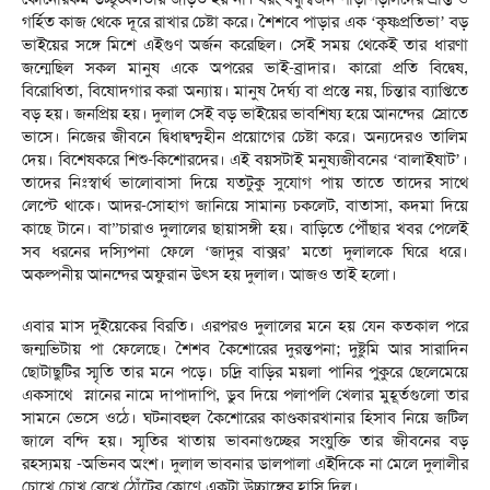
গর্হিত কাজ থেকে দূরে রাখার চেষ্টা করে। শৈশবে পাড়ার এক ‘কৃষ্ণপ্রতিভা’ বড়
ভাইয়ের সঙ্গে মিশে এইগুণ অর্জন করেছিল। সেই সময় থেকেই তার ধারণা
জন্মেছিল সকল মানুষ একে অপরের ভাই-ব্রাদার। কারো প্রতি বিদ্বেষ,
বিরোধিতা, বিষোদগার করা অন্যায়। মানুষ দৈর্ঘ্য বা প্রস্তে নয়, চিন্তার ব্যাপ্তিতে
বড় হয়। জনপ্রিয় হয়। দুলাল সেই বড় ভাইয়ের ভাবশিষ্য হয়ে আনন্দের স্রোতে
ভাসে। নিজের জীবনে দ্বিধাদ্বন্দ্বহীন প্রয়োগের চেষ্টা করে। অন্যদেরও তালিম
দেয়। বিশেষকরে শিশু-কিশোরদের। এই বয়সটাই মনুষ্যজীবনের ‘বালাইষাট’।
তাদের নিঃস্বার্থ ভালোবাসা দিয়ে যতটুকু সুযোগ পায় তাতে তাদের সাথে
লেপ্টে থাকে। আদর-সোহাগ জানিয়ে সামান্য চকলেট, বাতাসা, কদমা দিয়ে
কাছে টানে। বা”চারাও দুলালের ছায়াসঙ্গী হয়। বাড়িতে পৌঁছার খবর পেলেই
সব ধরনের দস্যিপনা ফেলে ‘জাদুর বাক্সর’ মতো দুলালকে ঘিরে ধরে।
অকল্পনীয় আনন্দের অফুরান উৎস হয় দুলাল। আজও তাই হলো।
এবার মাস দুইয়েকের বিরতি। এরপরও দুলালের মনে হয় যেন কতকাল পরে
জন্মভিটায় পা ফেলেছে। শৈশব কৈশোরের দুরন্তপনা; দুষ্টুমি আর সারাদিন
ছোটাছুটির স্মৃতি তার মনে পড়ে। চদ্রি বাড়ির ময়লা পানির পুকুরে ছেলেমেয়ে
একসাথে স্নানের নামে দাপাদাপি, ডুব দিয়ে পলাপলি খেলার মুহূর্তগুলো তার
সামনে ভেসে ওঠে। ঘটনাবহুল কৈশোরের কাণ্ডকারখানার হিসাব নিয়ে জটিল
জালে বন্দি হয়। স্মৃতির খাতায় ভাবনাগুচ্ছের সংযুক্তি তার জীবনের বড়
রহস্যময় -অভিনব অংশ। দুলাল ভাবনার ডালপালা এইদিকে না মেলে দুলালীর
চোখে চোখ রেখে ঠোঁটের কোণে একটা উচ্চাঙ্গের হাসি দিল।