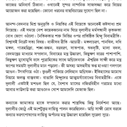
কাজের অনিবার্য ঠিকানা। ওখানেই সুন্দর নান্দনিক সাজসজ্জা করে বিয়ের
আয়োজন করা হয়েছিল। কোনো ধরনের বাছবিচারের সুযোগ ছিল না।
আনন্দ-বেদনার মিশ্র অনুভূতি ও নিয়তির এই বিয়েতে অনেকেই কষ্টসাধ্য শ্রম
দিয়েছে। এই সময়ে বেশ কয়েকজনের নাম ঘিরে দুলালীর মর্মসন্ধানী কৃতজ্ঞতা
বোধ জেগে ওঠলো। নৈতিকতার শক্ত ভিত্তির ওপর প্রতিষ্ঠিত হিন্দু বিবাহরীতি।
বিশ্বাসই নিরেট সত্য বিষয়। বাকীসব রীতি -আচারী। মঙ্গলাচরণ, পানখিল, দধি
মঙ্গল, গাত্রহরিদ্রা, শঙ্খ-কঙ্কন, বরবরণ, সাতপাক, শুভদৃষ্টি, মালা বদল,
বেদমন্ত্রের মাধ্যমে সম্প্রদান, বিবাহের মন্ত্র উচ্চারণ, কিছুক্ষণ বরের পাশাপাশি,
কিছুক্ষণ মুখোমুখি বসে পুরোহিতের সাথে অগ্নিদেবকে ঐশ্বরিক সাক্ষী করে মন্ত্র
জপের সময়টা দুলালীর মনে পড়লো। কী অসহ্য অসহনীয় তপ্ত হাওয়া! গলগলে
আগুন। টগবগিয়ে ওঠা। কুণ্ডলী পাকিয়ে লেলিহান অগ্নিযজ্ঞ। ইতিহাসের অমোঘ
নিয়মে জলন্ত বাস্তবতা। বাঙালি হিন্দুদের আত্মমর্যাবোধের বিবাহরীতি। এতে
দুলালী এতটাই মশগুল ছিল যে, বৈশাখ মাসের নজিরবিহীন গরমের মধ্যে
আবার দাউদাউ করা আগুনেও খোশ আমদেদি মেজাজ ছিল।
কন্যাকে জামাতার হাতে সম্প্রদান করার শাস্ত্রসিদ্ধ কিছু নির্দেশনা আছে।
দুলালীর জ্যেঠু এই অংশটুকুর দায়িত্ব পালন করেছিলেন। অগ্নি সাক্ষী রেখে বরকে
কন্যার ভরণপোষণের দায়িত্ব অর্পনের মন্ত্র উচ্চারণ হয়েছিল সুরেলা সুরে।