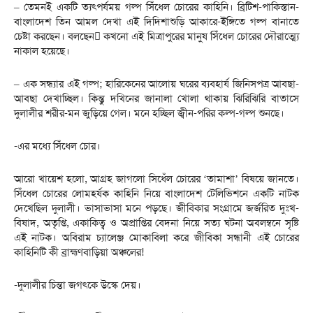
– তেমনই একটি ত্যৎপর্যময় গল্প সিঁধেল চোরের কাহিনি। ব্রিটিশ-পাকিস্তান-
বাংলাদেশ তিন আমল দেখা এই দিদিশাশুড়ি আকারে-ইঙ্গিতে গল্প বানাতে
চেষ্টা করছেন। বলছেন কখনো এই মিত্রাপুরের মানুষ সিঁধেল চোরের দৌরাত্ম্যে
নাকাল হয়েছে।
– এক সন্ধ্যার এই গল্প; হারিকেনের আলোয় ঘরের ব্যবহার্য জিনিসপত্র আবছা-
আবছা দেখাচ্ছিল। কিন্তু দখিনের জানালা খোলা থাকায় ঝিরিঝিরি বাতাসে
দুলালীর শরীর-মন জুড়িয়ে গেল। মনে হচ্ছিল জ্বীন-পরির কল্প-গল্প শুনছে।
-এর মধ্যে সিঁধেল চোর।
আরো খায়েশ হলো, আগ্রহ জাগলো সিধেঁল চোরের ‘তামাশা’ বিষয়ে জানতে।
সিঁধেল চোরের লোমহর্ষক কাহিনি নিয়ে বাংলাদেশ টেলিভিশনে একটি নাটক
দেখেছিল দুলালী। ভাসাভাসা মনে পড়ছে। জীবিকার সংগ্রামে জর্জরিত দুঃখ-
বিষাদ, অতৃপ্তি, একাকিত্ব ও অপ্রাপ্তির বেদনা নিয়ে সত্য ঘটনা অবলম্বনে সৃষ্টি
এই নাটক। অবিরাম চ্যালেঞ্জ মোকাবিলা করে জীবিকা সন্ধানী এই চোরের
কাহিনিটি কী ব্রাহ্মণবাড়িয়া অঞ্চলের!
-দুলালীর চিন্তা জগৎকে উস্কে দেয়।