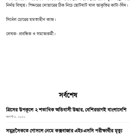
নির্দয় বিস্ময়। পিদ্দরের দোয়ারের ঠিক নিচে ছোটখাট খাল আকৃতির কাটা-সিঁদ।
সিধেঁল চোরের মমতাহীন কাজ।
লেখক- প্রবন্ধিক ও সমাজকর্মী।
সর্বশেষ
গ্রিসের উপকূলে ২ শতাধিক অভিবাসী উদ্ধার, বেশিরভাগই বাংলাদেশি
আগস্ট ৮, ২০২৬
সমুদ্রসৈকতে গোসলে নেমে কক্সবাজার এইচএসসি পরীক্ষার্থীর মৃত্যু