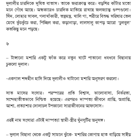
দুলালীর চারদিকে দূষিত বাতাস। তাকে জরাক্রান্ত করে। বড়শির কাঁটার মতো
মনে গেঁথে আছে। অন্ধকারেও চারদিক মাতিয়ে রাখছে জলজ্যান্ত গুল্পগুলো।
সিঁদ, লোহার সাবল, গলাখাঁকারী, তন্ত্রমন্ত্র, খালি গা, শরীরে বিশুদ্ধ সরিষার তেল
মেখে কুঁচকুঁচে করা, পিচ্ছিল করা, কড়ানাড়া, লালসালু কাপড় আরো ‘চুলবুল’
কতকিছু মনে পড়ছে।
৬
– টাঙ্গানো মশারি একটু ফাঁক করে নতুন খাটে পাতানো ধবধবে বিছানায়
ঢুকলো দুলাল।
-একগাল শব্দহীন হাসি দিয়ে দুলালীও খাটানো মশারি অনুসরণ করলো।
সাত মাসের সংসার। পরস্পরের প্রতি বিশ্বাস, ভালোবাসা, নির্ভরতা,
সন্দেহাতীতভাবে নিশ্চিত হয়েছে। এরপরও দাম্পত্য জীবনে প্রাপ্তি, অপ্রাপ্তি,
আশা, প্রত্যাশার দোলাচল টপকানো সারাজীবনের আফসোস।
এরই নাম সংসার! এটাই দাম্পত্য! স্বামী-স্ত্রীর খুঁনসুটির অনুসঙ্গ।
– দুলাল বিছানা থেকে একটু সামনে ঝুঁকে- মশারির কোণায় হাত বাড়িয়ে সাইড