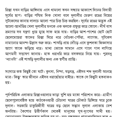
রিক্সা যখন বাড়ির আঙ্গিনায় এসে থামলো তখন সন্ধ্যার আকাশে দিনের বিদায়ী
সূর্যের ছাপ। বাড়ির পশ্চিম দিক খোলা বলে দুলালীর মেরুণ রঙের বিয়ের
সুটকেসের কানায় লালচে আলো পরে চিক্ চিক্ করছিল। সূর্যের রঙের অদ্ভূত এই
আলো-আধাঁরির খেলা দুলালীর মনকে এক ঝলকে প্রফুল্ল করে তোলে। দীর্ঘ বাস
ভ্রমণের সব যন্ত্রণা ধুয়ে মুছে সাফ হয়ে যায়। বাড়ির আশ-পাশের ছোট ছোট
ছেলেমেয়েরা তাদের রিক্সা ঘিরে ধরে বোঁচকা-পেটরা, লাগেজ, সুটকেস
নামানোর আনন্দ-উল্লাস শুরু করে। শাশুড়ি প্রায় দৌঁড়ে এসে কুশলতা জিজ্ঞাসার
আগে তাকে জড়িয়ে ধরে। মাথা ঝোকে সামনে এসে গালে গাল লাগিয়ে
আগমনী সম্ভাষণ জানায়। হাত ধরাধরি করে বসতঘরে নিয়ে যায়। পুত্রবধু
‘ন্যাওটা’ এই শাশুড়ি দুলালীর জন্য এক স্বর্গীয় প্রাপ্তি।
সংসারে কত কিছুই তো ঘটে। কুৎসা, নিন্দা, ষড়যন্ত্র, এইসব শব্দ দুলালী শুনেছে
মাত্র। কিন্তু‘ তার জীবনে এইসব ধরাছোঁয়ার বাইরে। তাতে সে কিছুটা হতবাকও
হয়।
পূর্বপরিচিত এলাকার রিক্সাওয়ালার ভাড়া খুশি হয় মতো পরিশোধ করে। গ্রামীণ
ছেলেপুলেবেষ্ঠিত হয়ে কাঠকেওয়ারী চৌচালা ঘরের চৌকাঠ ডিঙ্গিয়ে ঘরে ঢুকে
দুলাল। সরকারি চাকুরিজীবী ঘরের বড় ছেলে সন্তান দুলাল এলাকায় বেশ
জনপ্রিয়। কৈশোর উত্তীর্ণকাল থেকেই মানুষের সুখ-দুঃখের সাথী হয়।
কোনোরকম উচ্ছৃঙ্খলতায় জড়িত হয় না। বরং বন্ধুস্বজন পাড়াপড়সিদের ভ্রান্ত ও