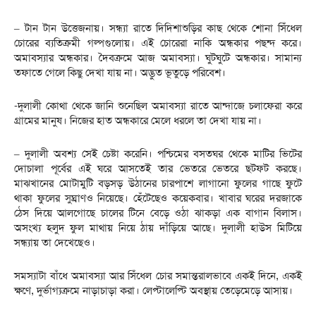
– টান টান উত্তেজনায়। সন্ধ্যা রাতে দিদিশাশুড়ির কাছ থেকে শোনা সিঁধেল
চোরের ব্যতিক্রমী গল্পগুলোয়। এই চোরেরা নাকি অন্ধকার পছন্দ করে।
অমাবস্যার অন্ধকার। দৈবক্রমে আজ অমাবস্যা। ঘুটঘুটে অন্ধকার। সামান্য
তফাতে গেলে কিছু দেখা যায় না। অদ্ভুত ভূতুড়ে পরিবেশ।
-দুলালী কোথা থেকে জানি শুনেছিল অমাবস্যা রাতে আন্দাজে চলাফেরা করে
গ্রামের মানুষ। নিজের হাত অন্ধকারে মেলে ধরলে তা দেখা যায় না।
– দুলালী অবশ্য সেই চেষ্টা করেনি। পশ্চিমের বসতঘর থেকে মাটির ভিটের
দোচালা পূর্বের এই ঘরে আসতেই তার ভেতরে ভেতরে ছটফট করছে।
মাঝখানের মোটামুটি বড়সড় উঠানের চারপাশে লাগানো ফুলের গাছে ফুটে
থাকা ফুলের সুঘ্রাণও নিয়েছে। হেঁটেছেও কয়েকবার। খাবার ঘরের দরজাকে
ঠেস দিয়ে আলগোছে চালের টিনে বেড়ে ওঠা ঝাকড়া এক বাগান বিলাস।
অসংখ্য হলুদ ফুল মাথায় নিয়ে ঠায় দাঁড়িয়ে আছে। দুলালী হাউস মিটিয়ে
সন্ধ্যায় তা দেখেছেও।
সমস্যাটা বাঁধে অমাবস্যা আর সিঁধেল চোর সমান্তরালভাবে একই দিনে, একই
ক্ষণে, দুর্ভাগ্যক্রমে নাড়াচাড়া করা। লেপ্টালেপ্টি অবস্থায় তেড়েমেড়ে আসায়।