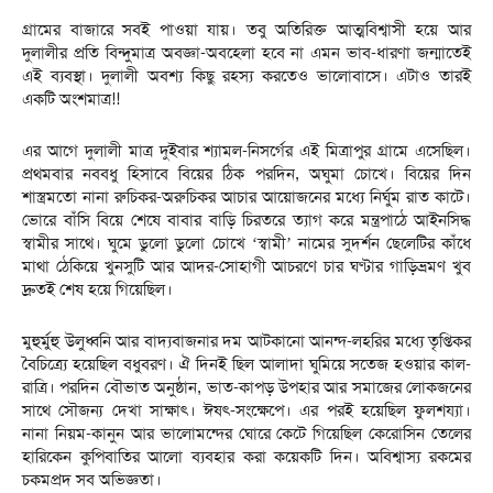
গ্রামের বাজারে সবই পাওয়া যায়। তবু অতিরিক্ত আত্মবিশ্বাসী হয়ে আর
দুলালীর প্রতি বিন্দুমাত্র অবজ্ঞা-অবহেলা হবে না এমন ভাব-ধারণা জন্মাতেই
এই ব্যবস্থা। দুলালী অবশ্য কিছু রহস্য করতেও ভালোবাসে। এটাও তারই
একটি অংশমাত্র!!
এর আগে দুলালী মাত্র দুইবার শ্যামল-নিসর্গের এই মিত্রাপুর গ্রামে এসেছিল।
প্রথমবার নববধু হিসাবে বিয়ের ঠিক পরদিন, অঘুমা চোখে। বিয়ের দিন
শাস্ত্রমতো নানা রুচিকর-অরুচিকর আচার আয়োজনের মধ্যে নির্ঘুম রাত কাটে।
ভোরে বাঁসি বিয়ে শেষে বাবার বাড়ি চিরতরে ত্যাগ করে মন্ত্রপাঠে আইনসিদ্ধ
স্বামীর সাথে। ঘুমে ডুলো ডুলো চোখে ‘স্বামী’ নামের সুদর্শন ছেলেটির কাঁধে
মাথা ঠেকিয়ে খুনসুটি আর আদর-সোহাগী আচরণে চার ঘণ্টার গাড়িভ্রমণ খুব
দ্রুতই শেষ হয়ে গিয়েছিল।
মুহুর্মুহু উলুধ্বনি আর বাদ্যবাজনার দম আটকানো আনন্দ-লহরির মধ্যে তৃপ্তিকর
বৈচিত্র্যে হয়েছিল বধুবরণ। ঐ দিনই ছিল আলাদা ঘুমিয়ে সতেজ হওয়ার কাল-
রাত্রি। পরদিন বৌভাত অনুষ্ঠান, ভাত-কাপড় উপহার আর সমাজের লোকজনের
সাথে সৌজন্য দেখা সাক্ষাৎ। ঈষৎ-সংক্ষেপে। এর পরই হয়েছিল ফুলশয্যা।
নানা নিয়ম-কানুন আর ভালোমন্দের ঘোরে কেটে গিয়েছিল কেরোসিন তেলের
হারিকেন কুপিবাতির আলো ব্যবহার করা কয়েকটি দিন। অবিশ্বাস্য রকমের
চকমপ্রদ সব অভিজ্ঞতা।