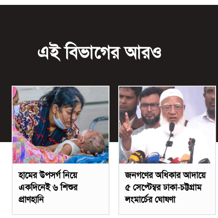
এই বিভাগের আরও
হামের উপসর্গ নিয়ে
জনগণের অধিকার আদায়ে
একদিনেই ৬ শিশুর
৫ সেপ্টেম্বর ঢাকা-চট্টগ্রাম
প্রাণহানি
লংমার্চের ঘোষণা