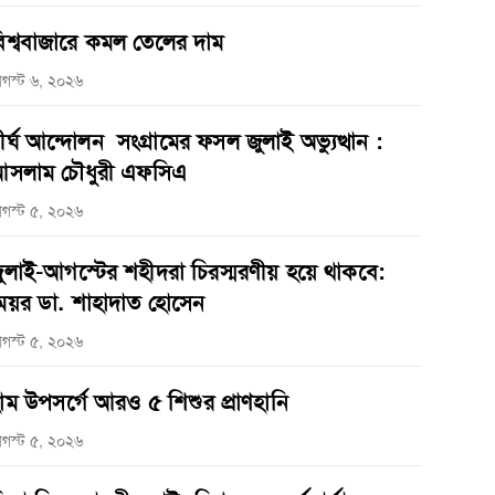
িশ্ববাজারে কমল তেলের দাম
গস্ট ৬, ২০২৬
ীর্ঘ আন্দোলন সংগ্রামের ফসল জুলাই অভ্যুত্থান :
সলাম চৌধুরী এফসিএ
গস্ট ৫, ২০২৬
ুলাই-আগস্টের শহীদরা চিরস্মরণীয় হয়ে থাকবে:
েয়র ডা. শাহাদাত হোসেন
গস্ট ৫, ২০২৬
াম উপসর্গে আরও ৫ শিশুর প্রাণহানি
গস্ট ৫, ২০২৬