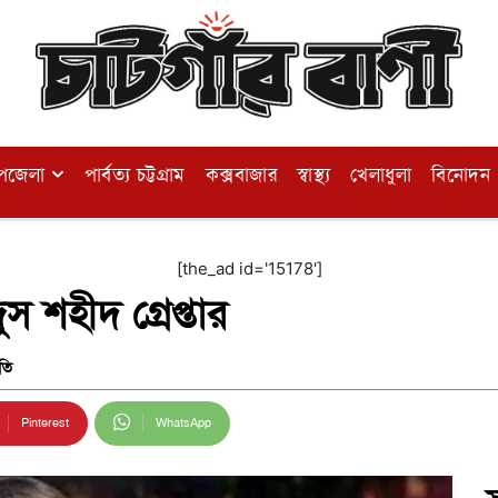
পজেলা
পার্বত্য চট্টগ্রাম
কক্সবাজার
স্বাস্থ্য
খেলাধুলা
বিনোদন
[the_ad id='15178']
দুস শহীদ গ্রেপ্তার
তি
Pinterest
WhatsApp