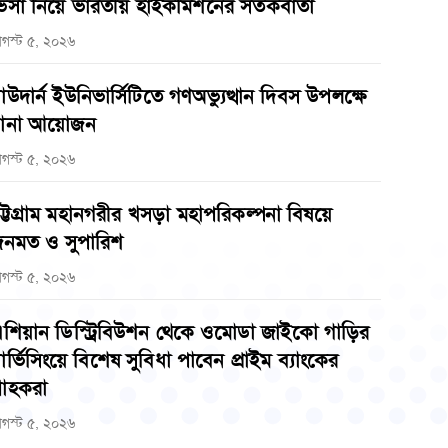
িসা নিয়ে ভারতীয় হাইকমিশনের সতর্কবার্তা
গস্ট ৫, ২০২৬
াউদার্ন ইউনিভার্সিটিতে গণঅভ্যুত্থান দিবস উপলক্ষে
ানা আয়োজন
গস্ট ৫, ২০২৬
ট্টগ্রাম মহানগরীর খসড়া মহাপরিকল্পনা বিষয়ে
নমত ও সুপারিশ
গস্ট ৫, ২০২৬
শিয়ান ডিস্ট্রিবিউশন থেকে ওমোডা জাইকো গাড়ির
ার্ভিসিংয়ে বিশেষ সুবিধা পাবেন প্রাইম ব্যাংকের
্রাহকরা
গস্ট ৫, ২০২৬