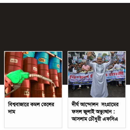
বিশ্ববাজারে কমল তেলের
দীর্ঘ আন্দোলন সংগ্রামের
দাম
ফসল জুলাই অভ্যুত্থান :
আসলাম চৌধুরী এফসিএ