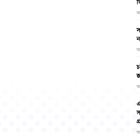
ভ
আ
স
ন
আ
চ
জ
আ
এ
স
গ
আ