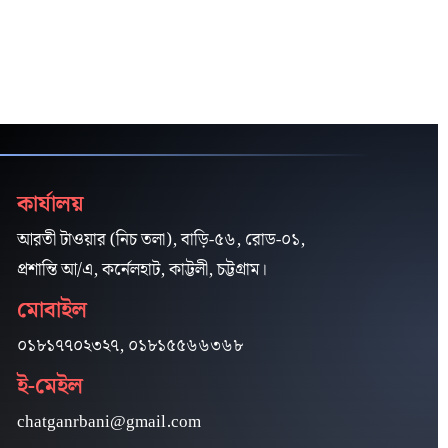
কার্যালয়
আরতী টাওয়ার (নিচ তলা), বাড়ি-৫৬, রোড-০১,
প্রশান্তি আ/এ, কর্নেলহাট, কাট্টলী, চট্টগ্রাম।
মোবাইল
০১৮১৭৭০২৩২৭, ০১৮১৫৫৬৬৩৬৮
ই-মেইল
chatganrbani@gmail.com