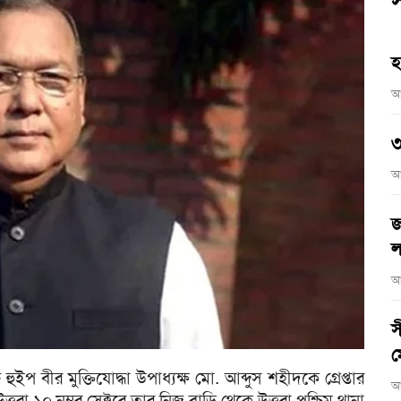
স
হ
আ
৩
আ
জ
ল
আ
স
ম
প বীর মুক্তিযোদ্ধা উপাধ্যক্ষ মো. আব্দুস শহীদকে গ্রেপ্তার
আ
রা ১০ নম্বর সেক্টরে তার নিজ বাড়ি থেকে উত্তরা পশ্চিম থানা