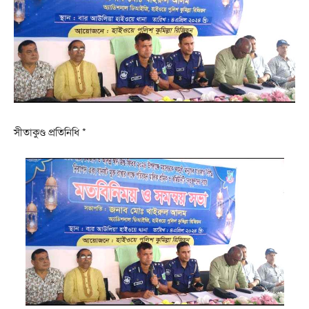
সীতাকুণ্ড প্রতিনিধি *