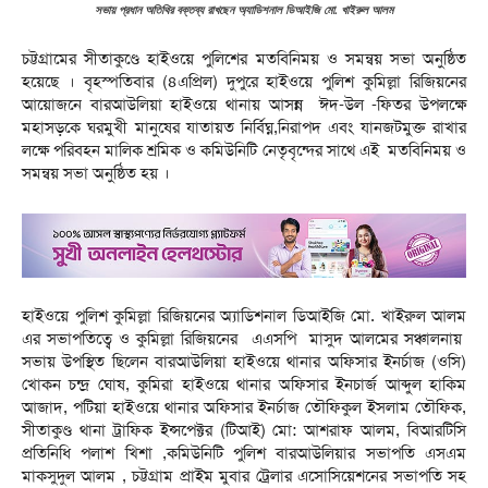
সভায় প্রধান অতিথির বক্তব্য রাখছেন অ্যাডিশনাল ডিআইজি মো. খাইরুল আলম
চট্টগ্রামের সীতাকুণ্ডে হাইওয়ে পুলিশের মতবিনিময় ও সমন্বয় সভা অনুষ্ঠিত
হয়েছে । বৃহস্পতিবার (৪এপ্রিল) দুপুরে হাইওয়ে পুলিশ কুমিল্লা রিজিয়নের
আয়োজনে বারআউলিয়া হাইওয়ে থানায় আসন্ন ঈদ-উল -ফিতর উপলক্ষে
মহাসড়কে ঘরমুখী মানুষের যাতায়ত নির্বিঘ্ন,নিরাপদ এবং যানজটমুক্ত রাখার
লক্ষে পরিবহন মালিক শ্রমিক ও কমিউনিটি নেতৃবৃন্দের সাথে এই মতবিনিময় ও
সমন্বয় সভা অনুষ্ঠিত হয় ।
হাইওয়ে পুলিশ কুমিল্লা রিজিয়নের অ্যাডিশনাল ডিআইজি মো. খাইরুল আলম
এর সভাপতিত্বে ও কুমিল্লা রিজিয়নের এএসপি মাসুদ আলমের সঞ্চালনায়
সভায় উপস্থিত ছিলেন বারআউলিয়া হাইওয়ে থানার অফিসার ইনর্চাজ (ওসি)
খোকন চন্দ্র ঘোষ, কুমিরা হাইওয়ে থানার অফিসার ইনচার্জ আব্দুল হাকিম
আজাদ, পটিয়া হাইওয়ে থানার অফিসার ইনর্চাজ তৌফিকুল ইসলাম তৌফিক,
সীতাকুণ্ড থানা ট্রাফিক ইন্সপেক্টর (টিআই) মো: আশরাফ আলম, বিআরটিসি
প্রতিনিধি পলাশ খিশা ,কমিউনিটি পুলিশ বারআউলিয়ার সভাপতি এসএম
মাকসুদুল আলম , চট্টগ্রাম প্রাইম মুবার ট্রেলার এসোসিয়েশনের সভাপতি সহ