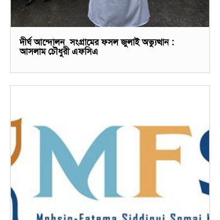
দীর্ঘ আন্দোলন সংগ্রামের ফসল জুলাই অভ্যুত্থান :
আসলাম চৌধুরী এফসিএ