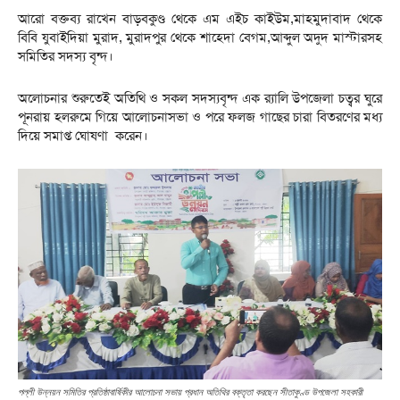
আরো বক্তব্য রাখেন বাড়বকুণ্ড থেকে এম এইচ কাইউম,মাহমুদাবাদ থেকে
বিবি যুবাইদিয়া মুরাদ, মুরাদপুর থেকে শাহেদা বেগম,আব্দুল অদুদ মাস্টারসহ
সমিতির সদস্য বৃন্দ।
অলোচনার শুরুতেই অতিথি ও সকল সদস্যবৃন্দ এক র‌্যালি উপজেলা চত্বর ঘুরে
পূনরায় হলরুমে গিয়ে আলোচনাসভা ও পরে ফলজ গাছের চারা বিতরণের মধ্য
দিয়ে সমাপ্ত ঘোষণা করেন।
পল্লী উন্নয়ন সমিতির প্রতিষ্ঠাবার্ষিকীর আলোচনা সভায় প্রধান অতিথির বক্তৃতা করছেন সীতাকুণ্ড উপজেলা সহকারী