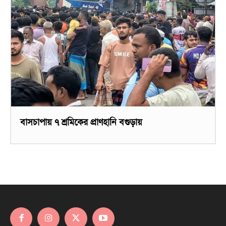
বাসচাপায় ৭ শ্রমিকের প্রাণহানি বগুড়ায়