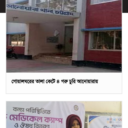
গোয়ালঘরের তালা কেটে ৪ গরু চুরি আনোয়ারায়