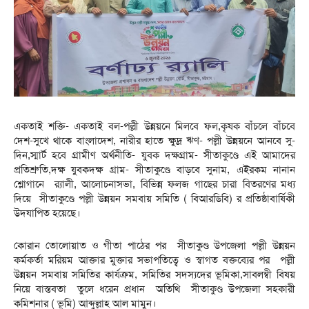
একতাই শক্তি- একতাই বল-পল্লী উন্নয়নে মিলবে ফল,কৃষক বাঁচলে বাঁচবে
দেশ-সুখে থাকে বাংলাদেশ, নারীর হাতে ক্ষুদ্র ঋণ- পল্লী উন্নয়নে আনবে সু-
দিন,স্মার্ট হবে গ্রামীণ অর্থনীতি- যুবক দক্ষগ্রাম- সীতাকুণ্ডে এই আমাদের
প্রতিশ্রুতি,দক্ষ যুবকদক্ষ গ্রাম- সীতাকুণ্ডে বাড়বে সুনাম, এইরকম নানান
শ্লোগানে র‌্যালী, আলোচনাসভা, বিভিন্ন ফলজ গাছের চারা বিতরণের মধ্য
দিয়ে সীতাকুণ্ডে পল্লী উন্নয়ন সমবায় সমিতি ( বিআরডিবি) র প্রতিষ্ঠাবার্ষিকী
উদযাপিত হয়েছে।
কোরান তোলোয়াত ও গীতা পাঠের পর সীতাকুণ্ড উপজেলা পল্লী উন্নয়ন
কর্মকর্তা মরিয়ম আক্তার মুক্তার সভাপতিত্বে ও স্বাগত বক্তব্যের পর পল্লী
উন্নয়ন সমবায় সমিতির কার্যক্রম, সমিতির সদস্যদের ভূমিকা,সাবলম্বী বিষয়
নিয়ে বাস্তবতা তুলে ধরেন প্রধান অতিথি সীতাকুণ্ড উপজেলা সহকারী
কমিশনার ( ভূমি) আব্দুল্লাহ আল মামুন।