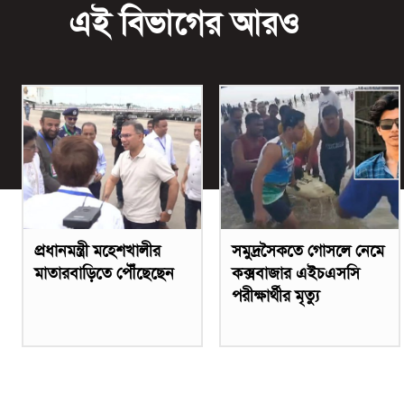
এই বিভাগের আরও
প্রধানমন্ত্রী মহেশখালীর
সমুদ্রসৈকতে গোসলে নেমে
মাতারবাড়িতে পৌঁছেছেন
কক্সবাজার এইচএসসি
পরীক্ষার্থীর মৃত্যু