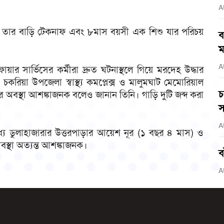
A
, তার বাড়ি টেকনাফ এবং ৮মাস বয়সী এক শিশু যার পরিচয়
ব
ম
A
ফায়ার সার্ভিসের কর্মীরা দ্রুত ঘটনাস্থলে গিয়ে মরদেহ উদ্ধার
িয়া উপজেলা স্বাস্থ্য কমপ্লেক্স ও মালুমঘাট মেমোরিয়াল
চ
র অবস্থা আশঙ্কাজনক বলেও জানান তিনি। গাড়ি দুটি জব্দ করা
স
A
্যে ডুলাহাজারার উত্তরপাড়ার আয়েশ নূর (১ বছর ৪ মাস) ও
থা অত্যন্ত আশঙ্কাজনক।
ব
A