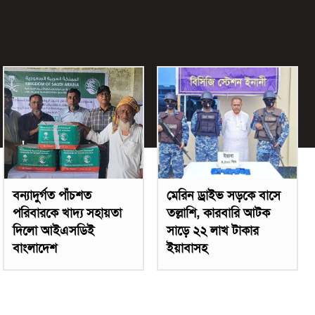
বন্যাদুর্গত পাঁচশত
মেরিন ড্রাইভ সড়কে বাসে
পরিবারকে খাদ্য সহায়তা
তল্লাশি, কারবারি আটক
দিলো আইএসডিই
সাড়ে ২২ লাখ টাকার
বাংলাদেশ
ইয়াবাসহ