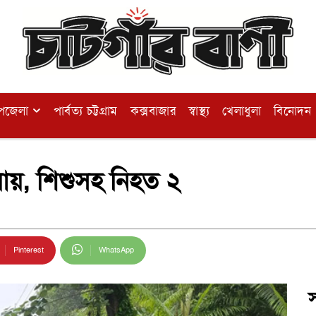
পজেলা
পার্বত্য চট্টগ্রাম
কক্সবাজার
স্বাস্থ্য
খেলাধুলা
বিনোদন
য়ায়, শিশুসহ নিহত ২
Pinterest
WhatsApp
স