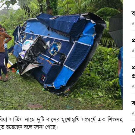
র
A
প
A
প
প
A
স
A
রিয়া সার্ভিস নামে দুটি বাসের মুখোমুখি সংঘর্ষে এক শিশুসহ
আহত হয়েছেন বলে জানা গেছে।
গ