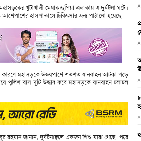
A
 মহাসড়কের খুটাখালী মেধাকচ্ছপিয়া এলাকায় এ দুর্ঘটনা ঘটে।
্স ও আশেপাশের হাসপাতালে চিকিৎসার জন্য পাঠানো হয়েছে।
প
ন
A
আ
উ
। এ কারণে মহাসড়কে উভয়পাশে শতশত যানবাহন আটকা পড়ে
A
াইওয়ে পুলিশ বাস দুটি উদ্ধার করে মহাসড়কে যানবাহন চলাচল
চ
হ
A
হ
বুবুর রহমান জানান, দুর্ঘটনাস্থলে একজন শিশু মারা গেছে। পরে