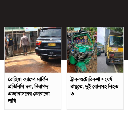
রোহিঙ্গা ক্যাম্পে মার্কিন
ট্রাক-অটোরিকশা সংঘর্ষ
প্রতিনিধি দল, নিরাপদ
রামুতে, দুই বোনসহ নিহত
প্রত্যাবাসনের জোরালো
৩
দাবি