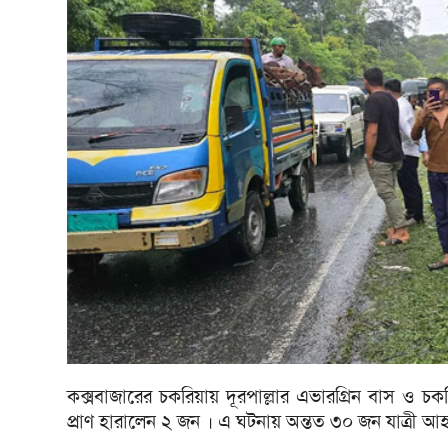
কক্সবাজারের চকরিয়ায় দূরপাল্লার এভারগ্রিন বাস ও চক
প্রাণ হারালেন ২ জন । এ ঘটনায় অন্তত ৩০ জন যাত্রী 