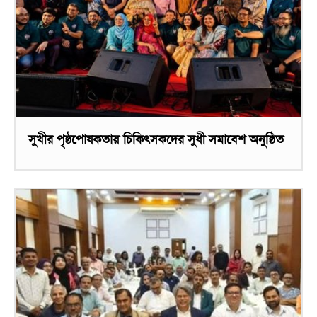
সুখীর পৃষ্ঠপোষকতায় চিকিৎসকদের সুধী সমাবেশ অনুষ্ঠিত