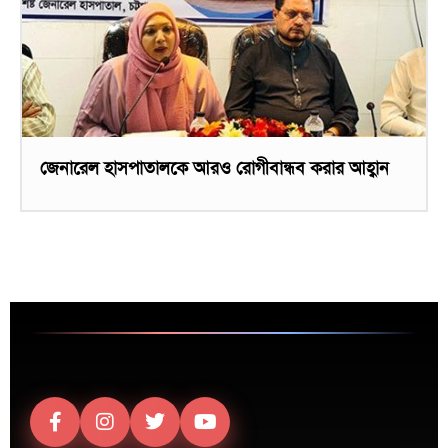
জেনারেল হাসপাতালকে আরও রোগীবান্ধব করার আহ্বান