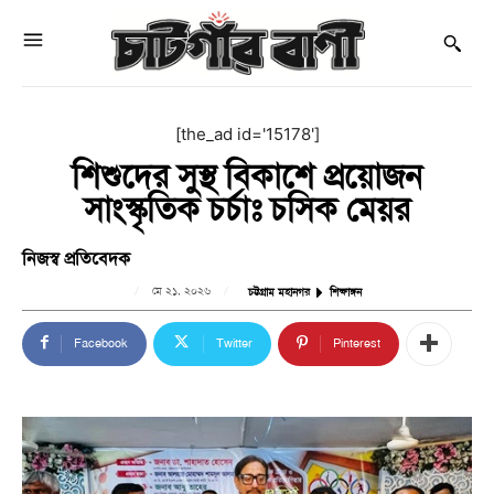
[the_ad id='15178']
শিশুদের সুস্থ বিকাশে প্রয়োজন
সাংস্কৃতিক চর্চাঃ চসিক মেয়র
নিজস্ব প্রতিবেদক
মে ২১, ২০২৬
চট্টগ্রাম মহানগর
শিক্ষাঙ্গন
Facebook
Twitter
Pinterest