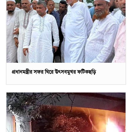
প্রধানমন্ত্রীর সফর ঘিরে উৎসবমুখর ফটিকছড়ি