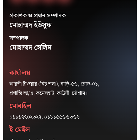
প্রকাশক ও প্রধান সম্পাদক
মোহাম্মদ ইউসুফ
সম্পাদক
মোহাম্মদ সেলিম
কার্যালয়
আরতী টাওয়ার (নিচ তলা), বাড়ি-৫৬, রোড-০১,
প্রশান্তি আ/এ, কর্নেলহাট, কাট্টলী, চট্টগ্রাম।
মোবাইল
০১৮১৭৭০২৩২৭, ০১৮১৫৫৬৬৩৬৮
ই-মেইল