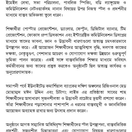
ইমেইল লেখা, সভা পরিচালনা, পাবলিক স্পিকিং, বডি ল্যাঙ্গুয়েজ ও
কমিউনিকেশন নেটওয়ার্কসহ নানান বিষয়ের উপর নিজস্ব স্টল ও প্রদর্শনীর
মাধ্যমে বাস্তব অভিজ্ঞতা তুলে ধরেন।
শিক্ষার্থীরা পোস্টার প্রেজেন্টেশন, ড্যাংলার, ফেস্টুন, ডিজিটাল ব্যানার, টিম
প্রেজেন্টেশন, ফোকাস গ্রুপ ডিসকাশন এবং ইন্টারেক্টিভ কমিউনিকেশন ডিসপ্লের
মাধ্যমে তাদের ভাবনা, জ্ঞান ও উদ্ভাবনী ধারণাগুলো অত্যন্ত চমৎকারভাবে
উপস্থাপন করে। এই আয়োজন শিক্ষার্থীদের আত্মবিশ্বাস বৃদ্ধি, দলগত কাজের
দক্ষতা, নেতৃত্বগুণ, পেশাদার আচরণ ও যোগাযোগ দক্ষতা উন্নয়নে গুরুত্বপূর্ণ
ভূমিকা পালন করেছে। একই সঙ্গে বাস্তবভিত্তিক শিক্ষার মাধ্যমে ভবিষ্যৎ
কর্মজীবনের জন্য তাদের প্রস্তুত করতেও অনুষ্ঠানটি ছিল অত্যন্ত কার্যকর ও
অনুপ্রেরণাদায়ক।
সমাপনী পর্বে ইউনাইটেড কমার্শিয়াল ব্যাংকের দক্ষিণ অঞ্চলের রিজিওনাল হেড
মোহাম্মদ মঈন উদ্দিন এবং চিটাগং লাইভ এর প্রতিষ্ঠাতা সাবের শাহ
শিক্ষার্থীদের অসাধারণ সৃজনশীলতা ও উদ্ভাবনী প্রচেষ্টার ভূয়সী প্রশংসা করেন।
তাঁরা শিক্ষার্থীদের পড়াশোনার পাশাপাশি এ ধরনের বাস্তবমুখী ও জ্ঞানভিত্তিক
আয়োজন অব্যাহত রাখার জন্য উৎসাহ প্রদান করেন।
অনুষ্ঠানে আগত সম্মানিত অতিথিবৃন্দ শিক্ষার্থীদের স্টল উপস্থাপনা, বাস্তবভিত্তিক
প্রদর্শনী, সৃজনশীল চিন্তাভাবনা এবং যোগাযোগ বিষয়ক ধারণাগুলোর