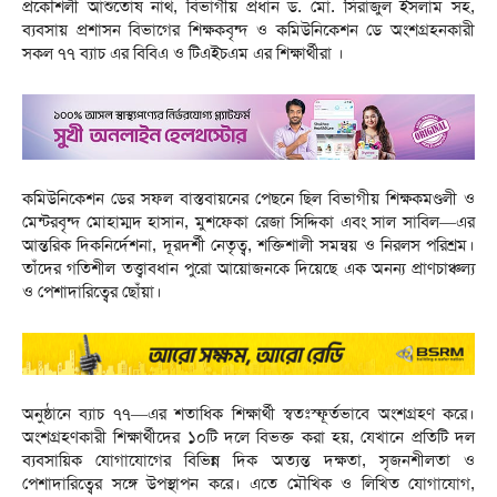
প্রকৌশলী আশুতোষ নাথ, বিভাগীয় প্রধান ড. মো. সিরাজুল ইসলাম সহ,
ব্যবসায় প্রশাসন বিভাগের শিক্ষকবৃন্দ ও কমিউনিকেশন ডে অংশগ্রহনকারী
সকল ৭৭ ব্যাচ এর বিবিএ ও টিএইচএম এর শিক্ষার্থীরা ।
কমিউনিকেশন ডের সফল বাস্তবায়নের পেছনে ছিল বিভাগীয় শিক্ষকমণ্ডলী ও
মেন্টরবৃন্দ মোহাম্মদ হাসান, মুশফেকা রেজা সিদ্দিকা এবং সাল সাবিল—এর
আন্তরিক দিকনির্দেশনা, দূরদর্শী নেতৃত্ব, শক্তিশালী সমন্বয় ও নিরলস পরিশ্রম।
তাঁদের গতিশীল তত্ত্বাবধান পুরো আয়োজনকে দিয়েছে এক অনন্য প্রাণচাঞ্চল্য
ও পেশাদারিত্বের ছোঁয়া।
অনুষ্ঠানে ব্যাচ ৭৭—এর শতাধিক শিক্ষার্থী স্বতঃস্ফূর্তভাবে অংশগ্রহণ করে।
অংশগ্রহণকারী শিক্ষার্থীদের ১০টি দলে বিভক্ত করা হয়, যেখানে প্রতিটি দল
ব্যবসায়িক যোগাযোগের বিভিন্ন দিক অত্যন্ত দক্ষতা, সৃজনশীলতা ও
পেশাদারিত্বের সঙ্গে উপস্থাপন করে। এতে মৌখিক ও লিখিত যোগাযোগ,