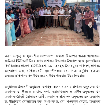
তরুণ নেতৃত্ব ও সৃজনশীল যোগাযোগ, দক্ষতা বিকাশের অনন্য আয়োজনে
সাউদার্ন ইউনিভার্সিটির ব্যবসায় প্রশাসন বিভাগের উদ্যোগে আজ বৃহস্পতিবার
বিশ্ববিদ্যালয় প্রাঙণে কমিউনিকেশন ডে—২০২৬ উৎসবমুখর পরিবেশ, প্রাণবন্ত
অংশগ্রহণ এবং ব্যতিক্রমধর্মী সৃজনশীলতার মধ্য দিয়ে অনুষ্ঠিত হয়েছে।
এবারের প্রতিপাদ্য ছিল ইউর ভয়েস, ইউর পাওয়ার, ইউর ফিউচার।
অনুষ্ঠানের উদ্বোধনী অনুষ্ঠানে উপস্থিত ছিলেন ব্যবসায় প্রশাসন অনুষদের ডিন
অধ্যাপক ড. ইসরাত জাহান, কলা, সমাজবিজ্ঞান ও আইন অনুষদের ডিন
অধ্যাপক চৌধুরী মোহাম্মদ আলী, বিজ্ঞান ও প্রকৌশল অনুষদের ডিন অধ্যাপক
ড. ইঞ্জিনিয়ার মোজাম্মেল হক, অধ্যাপক ড. মো. শওকতুল মেহের, অধ্যাপক