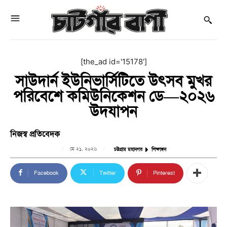
[the_ad id='15178']
সাউদার্ন ইউনিভার্সিটিতে উৎসব মুখর
পরিবেশে কমিউনিকেশন ডে—২০২৬
উদযাপন
নিজস্ব প্রতিবেদক
মে ২১, ২০২৬
চট্টগ্রাম মহানগর
শিক্ষাঙ্গন
Facebook
Twitter
Pinterest