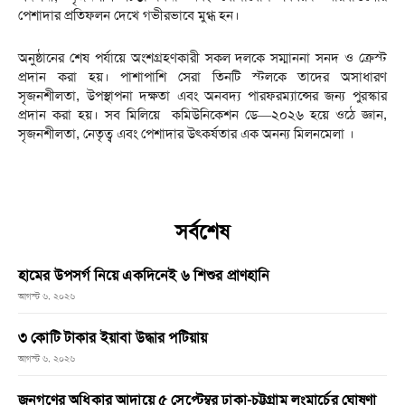
পেশাদার প্রতিফলন দেখে গভীরভাবে মুগ্ধ হন।
অনুষ্ঠানের শেষ পর্যায়ে অংশগ্রহণকারী সকল দলকে সম্মাননা সনদ ও ক্রেস্ট
প্রদান করা হয়। পাশাপাশি সেরা তিনটি স্টলকে তাদের অসাধারণ
সৃজনশীলতা, উপস্থাপনা দক্ষতা এবং অনবদ্য পারফরম্যান্সের জন্য পুরস্কার
প্রদান করা হয়। সব মিলিয়ে কমিউনিকেশন ডে—২০২৬ হয়ে ওঠে জ্ঞান,
সৃজনশীলতা, নেতৃত্ব এবং পেশাদার উৎকর্ষতার এক অনন্য মিলনমেলা ।
সর্বশেষ
হামের উপসর্গ নিয়ে একদিনেই ৬ শিশুর প্রাণহানি
আগস্ট ৬, ২০২৬
৩ কোটি টাকার ইয়াবা উদ্ধার পটিয়ায়
আগস্ট ৬, ২০২৬
জনগণের অধিকার আদায়ে ৫ সেপ্টেম্বর ঢাকা-চট্টগ্রাম লংমার্চের ঘোষণা