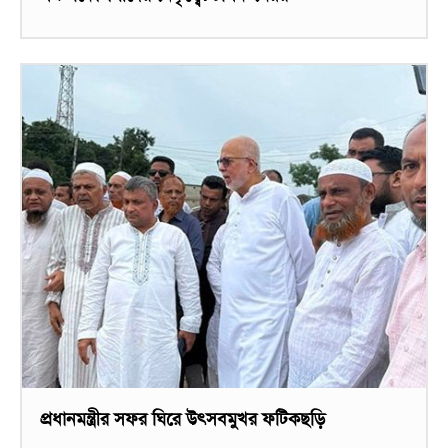
প্রধানমন্ত্রীর সফর ঘিরে উৎসবমুখর ফটিকছড়ি