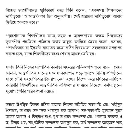
নিজের ছাত্রজীবনের স্মৃতিচারণ করে তিনি বলেন, “একসময় শিক্ষকদের
দায়িত্ববোধ ও আন্তরিকতা ছিল অনুকরণীয়। সেই হারানো দায়িত্ববোধ আবার
ফিরিয়ে আনতে হবে।”
পড়াশোনাকে শিক্ষার্থীদের কাছে সহজ ও আনন্দদায়ক করতে শিক্ষকদের
সৃজনশীল পদ্ধতিতে পাঠদান করার আহ্বান জানিয়ে মেয়র বলেন, রসায়ন,
পদার্থবিজ্ঞান বা ইংরেজি বানানের মতো কঠিন বিষয়গুলো সহজভাবে উপস্থাপন
করতে হবে, যাতে শিক্ষার্থীদের মধ্যে শেখার আগ্রহ তৈরি হয়।
সভায় তিনি নিজের সাম্প্রতিক কানাডা সফরের অভিজ্ঞতাও তুলে ধরেন। মেয়র
জানান, আন্তর্জাতিক মানের দক্ষ মানবসম্পদ গড়ে তুলতে বিভিন্ন প্রতিষ্ঠানের
সাথে যৌথ সহযোগিতার উদ্যোগ নেয়া হচ্ছে। বিশেষ করে চসিকের নার্সিং ও
কারিগরি শিক্ষার্থীদের আন্তর্জাতিক প্রশিক্ষণের মাধ্যমে বিদেশে কর্মসংস্থানের
সুযোগ তৈরির পরিকল্পনা রয়েছে।
সভায় উপস্থিত ছিলেন চসিক কলেজ শিক্ষক সমিতির সভাপতি মো. শহীদুল
ইসলাম, সাধারণ সম্পাদক শামসুল হক আকাশ, সহ-সভাপতি মুহাম্মদ নুরল
আলম আযাদ ও বিশ্বনাথ নাথ, যুগ্ম সাধারণ সম্পাদক মো. গোলাম ফারুক ও
ড. চিন্ময় গুহ, সাংগঠনিক সম্পাদক আবদুল হক, অর্থ সম্পাদক আহমেদ শাহ