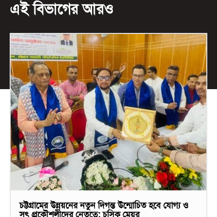
এই বিভাগের আরও
চট্টগ্রামের উন্নয়নের নতুন দিগন্ত উন্মোচিত হবে যোগ্য ও
সৎ প্রকৌশলীদের নেতৃত্বে: চসিক মেয়র