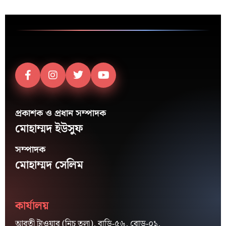
প্রকাশক ও প্রধান সম্পাদক
মোহাম্মদ ইউসুফ
সম্পাদক
মোহাম্মদ সেলিম
কার্যালয়
আরতী টাওয়ার (নিচ তলা), বাড়ি-৫৬, রোড-০১,