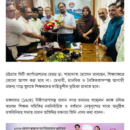
চট্টগ্রাম সিটি কর্পোরেশনের মেয়র ডা. শাহাদাত হোসেন বলেছেন, শিক্ষাক্ষেত্রে
কোনো আপস করা হবে না। মেধাবী, মানবিক ও নৈতিকতাসম্পন্ন আগামী
প্রজন্ম গড়ে তুলতে শিক্ষকদের দায়িত্বশীল ভূমিকা রাখতে হবে।
মঙ্গলবার (১৯মে) টাইগারপাসস্থ প্রধান নগর ভবনের সম্মেলন কক্ষে চসিক
কলেজ শিক্ষক সমিতির নবনির্বাচিত ও বর্তমান নেতৃবৃন্দের সাথে অনুষ্ঠিত
মতবিনিময় সভায় প্রধান অতিথির বক্তব্যে তিনি এসব কথা বলেন।