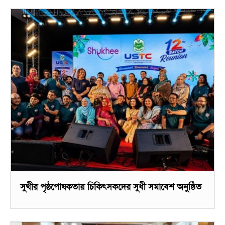
সুখীর পৃষ্ঠপোষকতায় চিকিৎসকদের সুধী সমাবেশ অনুষ্ঠিত