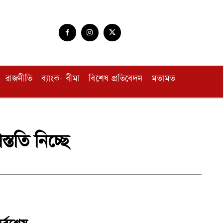
রাজনীতি
ব্যাংক- বীমা
বিশেষ প্রতিবেদন
মতামত
্ততি নিচ্ছে