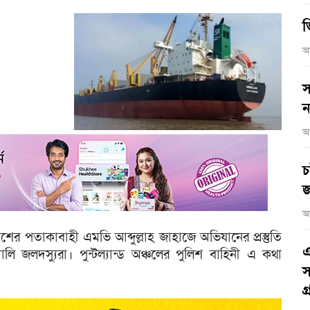
ভ
আ
স
ন
আ
চ
জ
আ
ের পতাকাবাহী এমভি আব্দুল্লাহ জাহাজে অভিযানের প্রস্তুতি
এ
ি জলদস্যুরা। পুন্টল্যান্ড অঞ্চলের পুলিশ বাহিনী এ কথা
স
গ