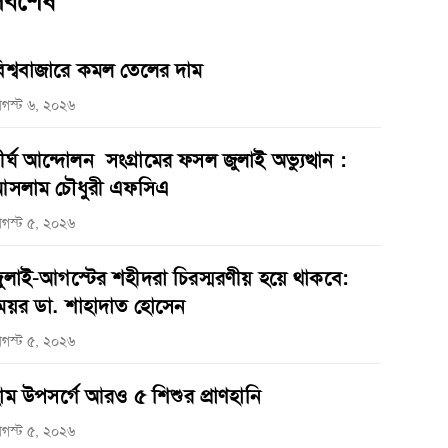
র্বশেষ
িশ্ববাজারে কমল তেলের দাম
গস্ট ৬, ২০২৬
ীর্ঘ আন্দোলন সংগ্রামের ফসল জুলাই অভ্যুত্থান :
সলাম চৌধুরী এফসিএ
গস্ট ৫, ২০২৬
ুলাই-আগস্টের শহীদরা চিরস্মরণীয় হয়ে থাকবে:
েয়র ডা. শাহাদাত হোসেন
গস্ট ৫, ২০২৬
াম উপসর্গে আরও ৫ শিশুর প্রাণহানি
গস্ট ৫, ২০২৬