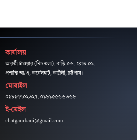
কার্যালয়
আরতী টাওয়ার (নিচ তলা), বাড়ি-৫৬, রোড-০১,
প্রশান্তি আ/এ, কর্নেলহাট, কাট্টলী, চট্টগ্রাম।
মোবাইল
০১৮১৭৭০২৩২৭, ০১৮১৫৫৬৬৩৬৮
ই-মেইল
chatganrbani@gmail.com