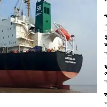
স
ব
আ
দ
আ
আ
জ
ম
আ
হ
আ