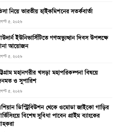
িসা নিয়ে ভারতীয় হাইকমিশনের সতর্কবার্তা
গস্ট ৫, ২০২৬
াউদার্ন ইউনিভার্সিটিতে গণঅভ্যুত্থান দিবস উপলক্ষে
ানা আয়োজন
গস্ট ৫, ২০২৬
ট্টগ্রাম মহানগরীর খসড়া মহাপরিকল্পনা বিষয়ে
নমত ও সুপারিশ
গস্ট ৫, ২০২৬
শিয়ান ডিস্ট্রিবিউশন থেকে ওমোডা জাইকো গাড়ির
ার্ভিসিংয়ে বিশেষ সুবিধা পাবেন প্রাইম ব্যাংকের
্রাহকরা