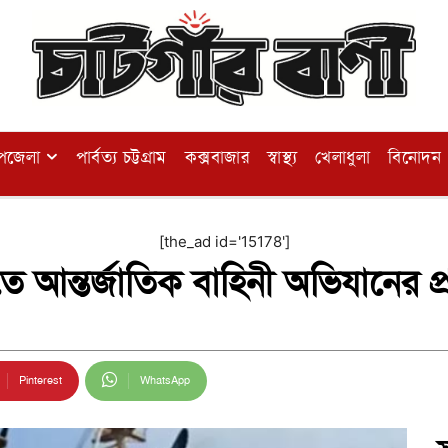
পজেলা
পার্বত্য চট্টগ্রাম
কক্সবাজার
স্বাস্থ্য
খেলাধুলা
বিনোদন
[the_ad id='15178']
ে আন্তর্জাতিক বাহিনী অভিযানের প্রস
Pinterest
WhatsApp