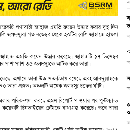
আ
ব
আ
রেকটি পণ্যবাহী জাহাজ এমভি রুয়েন উদ্ধার করার দুই দিন
মালি জলদস্যুরা গত নভেম্বর থেকে ২০টির বেশি জাহাজে হামলা
আ
‘
া জাহাজ এমভি রুয়েন উদ্ধার করেছে। জাহাজটি ১৭ ডিসেম্বর
আ
রের পাশাপাশি ৩৫ জলদস্যুকে আটক করে তারা।
স
ী বলেছে, এখানে তারা উচ্চ সতর্কতায় রয়েছে এবং আবদুল্লাহকে
তারা প্রস্তুত। অঞ্চলটি অনেক জলদস্যু চক্রের ঘাঁটি।
আ
লার পরিকল্পনা করছে এমন রিপোর্ট পাওয়ার পর পুন্টল্যান্ড
জ
 কয়েকটি ছিনতাইয়ের চেষ্টাকে বাধাগ্রস্ত করেছে। তবে তারা
অ
আ
জলদস্যুদের মাদক পরিবহনকারী একটি গাড়ি আটক করেছে। ২০১১