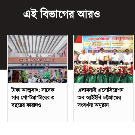
এই বিভাগের আরও
টাকা আত্মসাৎ: সাবেক
এলামনাই এসোসিয়েশন
সাব-পোস্টমাস্টারের ৩
অব আইইবি-চট্টগ্রামের
বছরের কারাদণ্ড
সংবর্ধনা অনুষ্ঠান