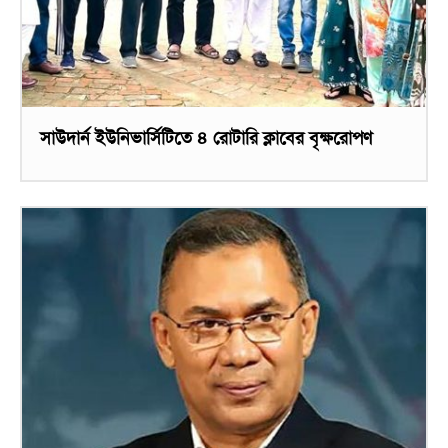
সাউদার্ন ইউনিভার্সিটিতে ৪ রোটারি ক্লাবের বৃক্ষরোপণ