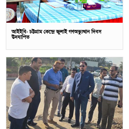
আইইবি- চট্টগ্রাম কেন্দ্রে জুলাই গণঅভ্যুত্থান দিবস
উদযাপিত