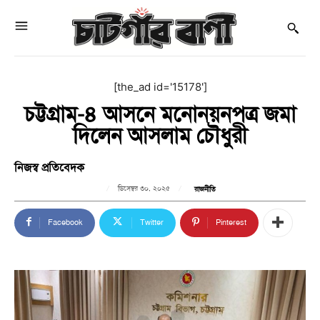
[the_ad id='15178']
চট্টগ্রাম-৪ আসনে মনোনয়নপত্র জমা
দিলেন আসলাম চৌধুরী
নিজস্ব প্রতিবেদক
ডিসেম্বর ৩০, ২০২৫
রাজনীতি
Facebook
Twitter
Pinterest