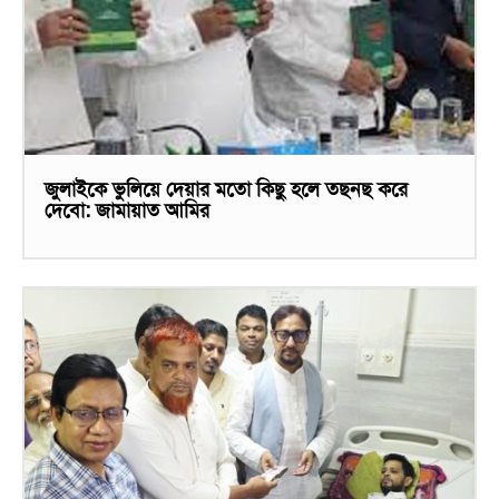
জুলাইকে ভুলিয়ে দেয়ার মতো কিছু হলে তছনছ করে
দেবো: জামায়াত আমির