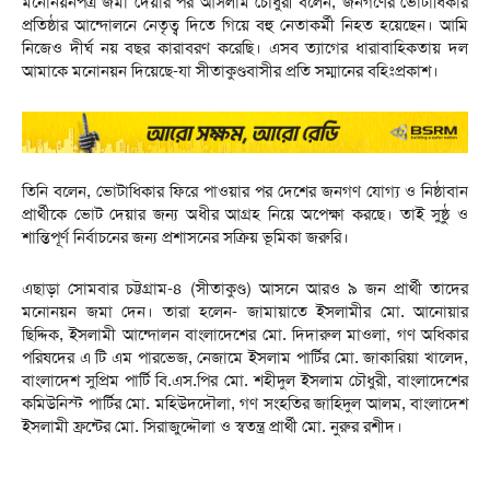
মনোনয়নপত্র জমা দেয়ার পর আসলাম চৌধুরী বলেন, জনগণের ভোটাধিকার
প্রতিষ্ঠার আন্দোলনে নেতৃত্ব দিতে গিয়ে বহু নেতাকর্মী নিহত হয়েছেন। আমি
নিজেও দীর্ঘ নয় বছর কারাবরণ করেছি। এসব ত্যাগের ধারাবাহিকতায় দল
আমাকে মনোনয়ন দিয়েছে-যা সীতাকুণ্ডবাসীর প্রতি সম্মানের বহিঃপ্রকাশ।
তিনি বলেন, ভোটাধিকার ফিরে পাওয়ার পর দেশের জনগণ যোগ্য ও নিষ্ঠাবান
প্রার্থীকে ভোট দেয়ার জন্য অধীর আগ্রহ নিয়ে অপেক্ষা করছে। তাই সুষ্ঠু ও
শান্তিপূর্ণ নির্বাচনের জন্য প্রশাসনের সক্রিয় ভূমিকা জরুরি।
এছাড়া সোমবার চট্টগ্রাম-৪ (সীতাকুণ্ড) আসনে আরও ৯ জন প্রার্থী তাদের
মনোনয়ন জমা দেন। তারা হলেন- জামায়াতে ইসলামীর মো. আনোয়ার
ছিদ্দিক, ইসলামী আন্দোলন বাংলাদেশের মো. দিদারুল মাওলা, গণ অধিকার
পরিষদের এ টি এম পারভেজ, নেজামে ইসলাম পার্টির মো. জাকারিয়া খালেদ,
বাংলাদেশ সুপ্রিম পার্টি বি.এস.পির মো. শহীদুল ইসলাম চৌধুরী, বাংলাদেশের
কমিউনিস্ট পার্টির মো. মহিউদদৌলা, গণ সংহতির জাহিদুল আলম, বাংলাদেশ
ইসলামী ফ্রন্টের মো. সিরাজুদ্দৌলা ও স্বতন্ত্র প্রার্থী মো. নুরুর রশীদ।