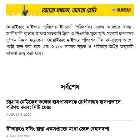
হোয়াইক্যং হাইওয়ে পুলিশের ইনচার্জ (পরিদর্শক) নুরুল আবছার বলেন,
আলীখালী রাস্তার মাথায় মাছবাহী ট্রাক ও সিএনজি মুখোমুখি সংঘর্ষে চালকসহ
দু’জন নিহত হয়েছেন। হোয়াইক্যং হাইওয়ে পুলিশের টিম ঘটনাস্থলে আছে।
গাড়ী জব্দ করা হবে এবং ২০১৮ সালের সড়ক ও পরিবহন আইন অনুযায়ী
মামলা রুজু করা হবে।
সর্বশেষ
চট্টগ্রাম মেডিকেল কলেজ হাসপাতালকে রোগীবান্ধব হাসপাতালে
পরিণত করব: সিটি মেয়র
AUGUST 9, 2026
সীতাকুণ্ডে সলিং রাস্তা একসপ্তাহের মধ্যে ভেঙ্গে বেহালদশা
AUGUST 9, 2026