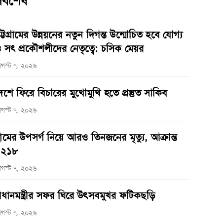
র্বশেষ
ট্টগ্রামের উন্নয়নের নতুন দিগন্ত উন্মোচিত হবে যোগ্য
 সৎ প্রকৌশলীদের নেতৃত্বে: চসিক মেয়র
গস্ট ৭, ২০২৬
েশে ফিরে বিচারের মুখোমুখি হতে প্রস্তুত সাকিব
গস্ট ৭, ২০২৬
ামের উপসর্গ নিয়ে আরও তিনজনের মৃত্যু, আক্রান্ত
১২১৮
গস্ট ৭, ২০২৬
্রধানমন্ত্রীর সফর ঘিরে উৎসবমুখর ফটিকছড়ি
গস্ট ৭, ২০২৬