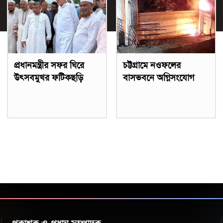
প্রধানমন্ত্রীর সফর ঘিরে
চট্টগ্রামে নওফলের
উৎসবমুখর ফটিকছড়ি
বাসভবনে অগ্নিসংযোগ