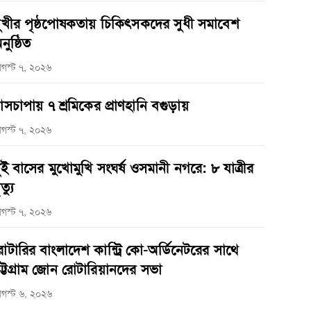
ুখীর পৃষ্ঠপোষকতায় চিকিৎসকদের সুধী সমাবেশ
নুষ্ঠিত
গস্ট ৭, ২০২৬
াসচাপায় ৭ শ্রমিকের প্রাণহানি বগুড়ায়
গস্ট ৭, ২০২৬
ুই বাসের মুখোমুখি সংঘর্ষ ওসমানী নগরে: ৮ যাত্রীর
ত্যু
গস্ট ৭, ২০২৬
োটারির বাংলাদেশ কান্ট্রি কো-অর্ডিনেটরের সাথে
ট্টগ্রাম জোন রোটারিয়ানদের সভা
গস্ট ৬, ২০২৬