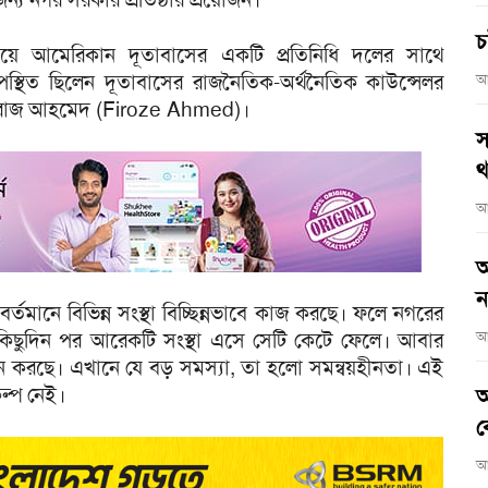
চ
যালয়ে আমেরিকান দূতাবাসের একটি প্রতিনিধি দলের সাথে
উপস্থিত ছিলেন দূতাবাসের রাজনৈতিক-অর্থনৈতিক কাউন্সেলর
আ
ফিরোজ আহমেদ (Firoze Ahmed)।
স
থ
আ
আ
ন
বর্তমানে বিভিন্ন সংস্থা বিচ্ছিন্নভাবে কাজ করছে। ফলে নগরের
ে, কিছুদিন পর আরেকটি সংস্থা এসে সেটি কেটে ফেলে। আবার
আ
তবায়ন করছে। এখানে যে বড় সমস্যা, তা হলো সমন্বয়হীনতা। এই
কল্প নেই।
আ
ব
আ