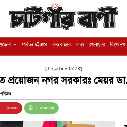
পজেলা
পার্বত্য চট্টগ্রাম
কক্সবাজার
স্বাস্থ্য
খেলাধুলা
বিনোদন
[the_ad id='15178']
আনতে প্রয়োজন নগর সরকারঃ মেয়র ড
টপনিউজ
Pinterest
WhatsApp