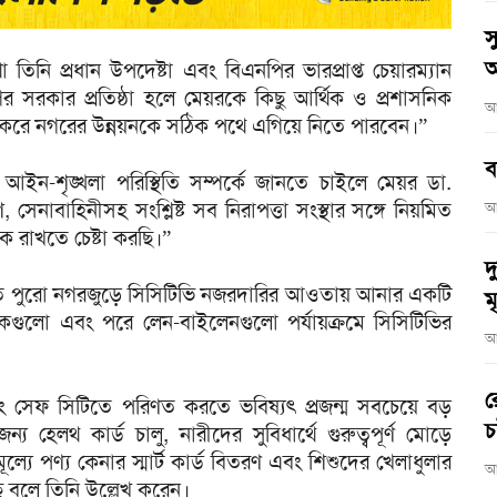
স
অ
তিনি প্রধান উপদেষ্টা এবং বিএনপির ভারপ্রাপ্ত চেয়ারম্যান
রকার প্রতিষ্ঠা হলে মেয়রকে কিছু আর্থিক ও প্রশাসনিক
আ
 করে নগরের উন্নয়নকে সঠিক পথে এগিয়ে নিতে পারবেন।”
ব
র আইন-শৃঙ্খলা পরিস্থিতি সম্পর্কে জানতে চাইলে মেয়র ডা.
েনাবাহিনীসহ সংশ্লিষ্ট সব নিরাপত্তা সংস্থার সঙ্গে নিয়মিত
আ
ক রাখতে চেষ্টা করছি।”
দ
ুলতে পুরো নগরজুড়ে সিসিটিভি নজরদারির আওতায় আনার একটি
মৃ
সড়কগুলো এবং পরে লেন-বাইলেনগুলো পর্যায়ক্রমে সিসিটিভির
আ
র
 এবং সেফ সিটিতে পরিণত করতে ভবিষ্যৎ প্রজন্ম সবচেয়ে বড়
চ
্য হেলথ কার্ড চালু, নারীদের সুবিধার্থে গুরুত্বপূর্ণ মোড়ে
্পমূল্যে পণ্য কেনার স্মার্ট কার্ড বিতরণ এবং শিশুদের খেলাধুলার
আ
ে বলে তিনি উল্লেখ করেন।