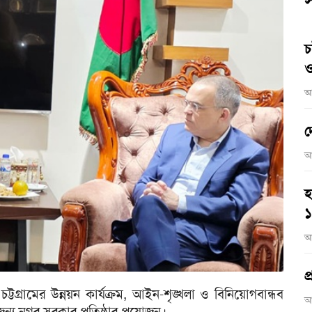
স
চ
ও
আ
দ
আ
হ
আ
প
টগ্রামের উন্নয়ন কার্যক্রম, আইন-শৃঙ্খলা ও বিনিয়োগবান্ধব
আ
্য নগর সরকার প্রতিষ্ঠার প্রয়োজন।