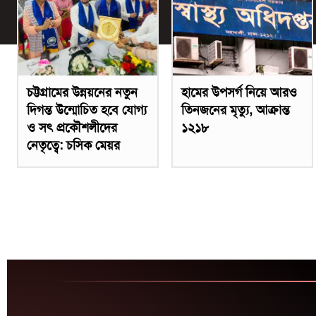
চট্টগ্রামের উন্নয়নের নতুন
হামের উপসর্গ নিয়ে আরও
দিগন্ত উন্মোচিত হবে যোগ্য
তিনজনের মৃত্যু, আক্রান্ত
ও সৎ প্রকৌশলীদের
১২১৮
নেতৃত্বে: চসিক মেয়র