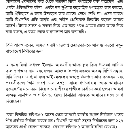
জেনারেল এরশাদের কাছ থেকে খালেদা জিয়া গণতন্ত্রকে রক্ষা করেছেন। এটা
একটা ঐতিহাসিক ঘটনা। একটা দল দুইবার বহুতান্ত্রিক গণতন্ত্রকে রক্ষা করেছে,
আমি ইতিহাসে এ রকম উদাহরণ আর কোনো দেশে দেখি না। এসব কারণে
আমি বিএনপির প্রতি আকৃষ্ট এবং শহীদ প্রেসিডেন্ট জিয়াউর রহমান আমার
আদর্শ। উনার সাহস ও সততা নিয়ে এত বছর পরও গ্রামের লোক তাকে নিয়ে
কথা বলেন, এ রকম লোক বাংলাদেশে আর জন্মায়নি।
তিনি আরও বলেন, আমরা সবাই ভারপ্রাপ্ত চেয়ারম্যানকে সাহায্য করবো নতুন
বাংলাদেশ নির্মাণের জন্য।
এ সময় মির্জা ফখরুল ইসলাম আলমগীর তাকে ফুল দিয়ে শুভেচ্ছা জানিয়ে
দলে স্বাগত জানান এবং বলেন, আজকে দেশের একজন অত্যন্ত বিশিষ্ট সন্তান,
যিনি নিজের যোগ্যতা বলে আইএমএফের অত্যন্ত উচ্চপদে কাজ করেছেন এবং
পরবর্তীকালে তিনি দেশে এসে ২০১৮ সালে গণফোরাম থেকে আমাদের
যুক্তফ্রন্টের মনোনয়ন নিয়ে ধানের শীষের প্রতীকে নির্বাচন করেছিলেন। আমরা
অত্যন্ত আনন্দিত ও গর্বিত ড. রেজা কিবরিয়া আজকে আমাদের দলে যোগ
দিয়েছেন।
রেজা কিবরিয়া হবিগঞ্জ-১ আসন থেকে আগামী জাতীয় সংসদ নির্বাচনে ধানের
শীষ প্রতীকে নির্বাচন করতে চান। বিএনপি আগামী সংসদ নির্বাচনের জন্য ২২৭
আসনের প্রার্থী ঘোষণা করেছে। সেখানে হবিগঞ্জ-১ আসনটি ফাঁকা রেখেছে।