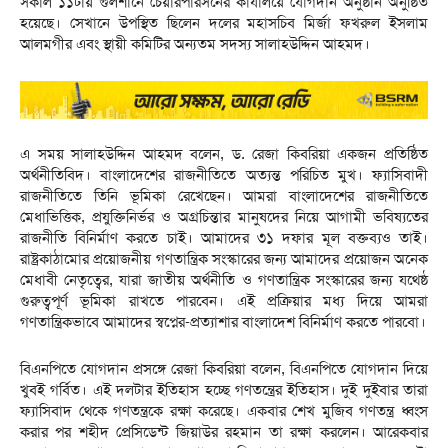
সকাল ১১টায় গুলশানে চেয়ারপারসনের কার্যালয়ে যোগদান অনুষ্ঠান অনুষ্ঠিত
হয়েছে। সেখানে উপস্থিত ছিলেন দলের মহাসচিব মির্জা ফখরুল ইসলাম
আলমগীর এবং স্থায়ী কমিটির অন্যতম সদস্য সালাহউদ্দিন আহমদ।
এ সময় সালাহউদ্দিন আহমদ বলেন, ড. রেজা কিবরিয়া একজন প্রতিষ্ঠিত
অর্থনীতিবিদ। বাংলাদেশের রাজনীতিতে অত্যন্ত পরিচিত মুখ। ফ্যাসিবাদী
রাজনীতিতে তিনি ভূমিকা রেখেছেন। আমরা বাংলাদেশের রাজনীতিতে
মেধাভিত্তিক, প্রযুক্তিনির্ভর ও অগ্রচিন্তার মানুষদের নিয়ে আগামী ভবিষ্যতের
রাজনীতি বিনির্মাণ করতে চাই। আমাদের ৩১ দফার মূল বক্তব্যও তাই।
রাষ্ট্রকাঠামোর প্রয়োজনীয় গণতান্ত্রিক সংস্কারের জন্য আমাদের প্রয়োজন অনেক
মেধাবী নেতৃত্বের, যারা জাতীয় অর্থনীতি ও গণতান্ত্রিক সংস্কারের জন্য যথেষ্ঠ
গুরুত্বপূর্ণ ভূমিকা রাখতে পারবেন। এই প্রক্রিয়ার মধ্য দিয়ে আমরা
গণতান্ত্রিকভাবে আমাদের স্বপ্নের-প্রত্যাশার বাংলাদেশ বিনির্মাণ করতে পারবো।
বিএনপিতে যোগদান প্রসঙ্গে রেজা কিবরিয়া বলেন, বিএনপিতে যোগদান দিয়ে
খুবই গর্বিত। এই দলটার ইতিহাস হচ্ছে গণতন্ত্রের ইতিহাস। দুই দুইবার তারা
ফ্যাসিবাদ থেকে গণতন্ত্রকে রক্ষা করেছে। একবার শেখ মুজিব গণতন্ত্র ধ্বংস
করার পর শহীদ প্রেসিডেন্ট জিয়াউর রহমান তা রক্ষা করলেন। আরেকবার