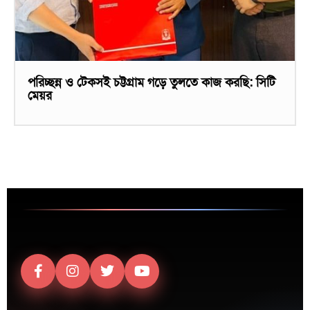
পরিচ্ছন্ন ও টেকসই চট্টগ্রাম গড়ে তুলতে কাজ করছি: সিটি
মেয়র