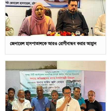
জেনারেল হাসপাতালকে আরও রোগীবান্ধব করার আহ্বান