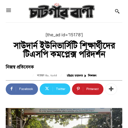
[the_ad id='15178']
সাউদার্ন ইউনিভার্সিটি শিক্ষার্থীদের
টিএসপি কমপ্লেক্স পরিদর্শন
নিজস্ব প্রতিবেদক
নভেম্বর ৩০, ২০২৫
চট্টগ্রাম মহানগর
শিক্ষাঙ্গন
Facebook
Twitter
Pinterest