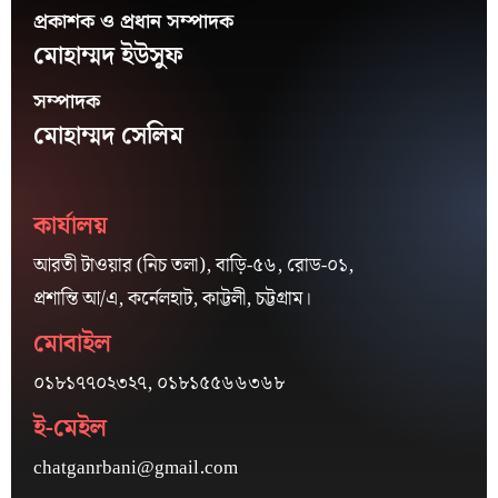
প্রকাশক ও প্রধান সম্পাদক
মোহাম্মদ ইউসুফ
সম্পাদক
মোহাম্মদ সেলিম
কার্যালয়
আরতী টাওয়ার (নিচ তলা), বাড়ি-৫৬, রোড-০১,
প্রশান্তি আ/এ, কর্নেলহাট, কাট্টলী, চট্টগ্রাম।
মোবাইল
০১৮১৭৭০২৩২৭, ০১৮১৫৫৬৬৩৬৮
ই-মেইল
chatganrbani@gmail.com