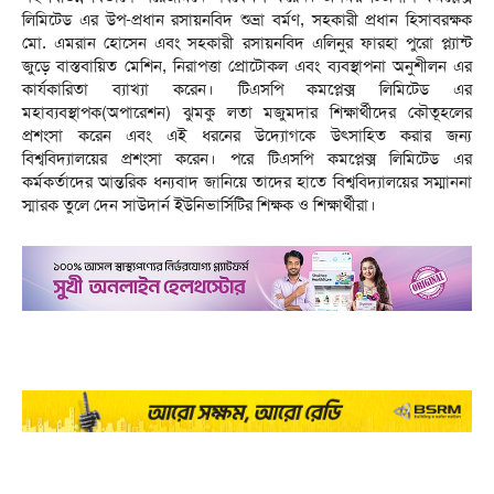
লিমিটেড এর উপ-প্রধান রসায়নবিদ শুভ্রা বর্মণ, সহকারী প্রধান হিসাবরক্ষক
মো. এমরান হোসেন এবং সহকারী রসায়নবিদ এলিনুর ফারহা পুরো প্ল্যান্ট
জুড়ে বাস্তবায়িত মেশিন, নিরাপত্তা প্রোটোকল এবং ব্যবস্থাপনা অনুশীলন এর
কার্যকারিতা ব্যাখ্যা করেন। টিএসপি কমপ্লেক্স লিমিটেড এর
মহাব্যবস্থাপক(অপারেশন) ঝুমকু লতা মজুমদার শিক্ষার্থীদের কৌতূহলের
প্রশংসা করেন এবং এই ধরনের উদ্যোগকে উৎসাহিত করার জন্য
বিশ্ববিদ্যালয়ের প্রশংসা করেন। পরে টিএসপি কমপ্লেক্স লিমিটেড এর
কর্মকর্তাদের আন্তরিক ধন্যবাদ জানিয়ে তাদের হাতে বিশ্ববিদ্যালয়ের সম্মাননা
স্মারক তুলে দেন সাউদার্ন ইউনিভার্সিটির শিক্ষক ও শিক্ষার্থীরা।