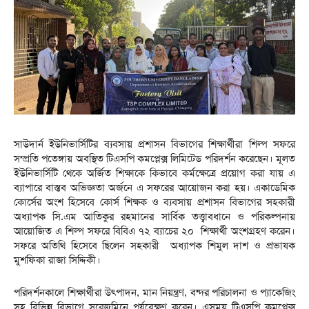
সাউদার্ন ইউনিভার্সিটির ব্যবসায় প্রশাসন বিভাগের শিক্ষার্থীরা শিল্প সফরে
সম্প্রতি পতেঙ্গায় অবস্থিত টিএসপি কমপ্লেক্স লিমিটেড পরিদর্শন করেছেন। মূলত
ইউনিভার্সিটি থেকে অর্জিত শিক্ষাকে কিভাবে কর্মক্ষেত্রে প্রয়োগ করা যায় এ
ব্যাপারে বাস্তব অভিজ্ঞতা অর্জনে এ সফরের আয়োজন করা হয়। একাডেমিক
কোর্সের অংশ হিসেবে কোর্স শিক্ষক ও ব্যবসায় প্রশাসন বিভাগের সহকারী
অধ্যাপক সি.এম আতিকুর রহমানের সার্বিক তত্ত্বাবধানে ও পরিকল্পনায়
আয়োজিত এ শিল্প সফরে বিবিএ ৭২ ব্যাচের ২০ শিক্ষার্থী অংশগ্রহণ করেন।
সফরে অতিথি হিসেবে ছিলেন সহকারী অধ্যাপক শিমুল দাশ ও প্রভাষক
মুশফিকা রাজা সিদ্দিকী।
পরিদর্শনকালে শিক্ষার্থীরা উৎপাদন, মান নিয়ন্ত্রণ, বন্দর পরিচালনা ও প্যাকেজিং
সহ বিভিন্ন বিভাগে সরেজমিনে পর্যবেক্ষণ করেন। এসময় টিএসপি কমপ্লেক্স