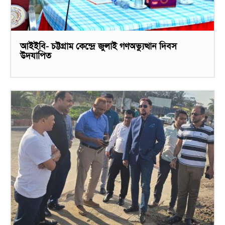
আইইবি- চট্টগ্রাম কেন্দ্রে জুলাই গণঅভ্যুত্থান দিবস
উদযাপিত