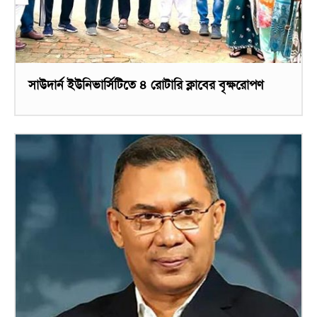
সাউদার্ন ইউনিভার্সিটিতে ৪ রোটারি ক্লাবের বৃক্ষরোপণ