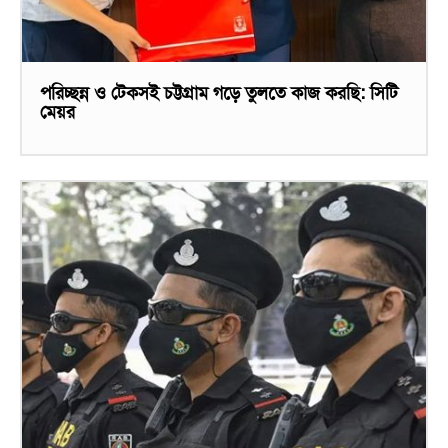
পরিচ্ছন্ন ও টেকসই চট্টগ্রাম গড়ে তুলতে কাজ করছি: সিটি
মেয়র