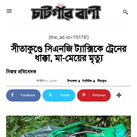
[the_ad id='15178']
সীতাকুণ্ডে সিএনজি ট্যাক্সিকে ট্রেনের
ধাক্কা, মা-মেয়ের মৃত্যু
নিজস্ব প্রতিবেদক
অক্টোবর ২, ২০২৫
উপজেলা
টপনিউজ
সীতাকুণ্ড
Facebook
Twitter
Pinterest