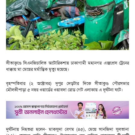
সীতাকুণ্ডে সিএনজিচালিত অটোরিকশায় ঢাকাগামী মহানগর এক্সপ্রেস ট্রেনের
ধাক্কায় মা মেয়ের মর্মান্তিক মৃত্যু হয়েছে।
বৃহস্পতিবার (২ অক্টোবর) দুপুর দেড়টার দিকে সীতাকুণ্ড পৌরসভার
মৌলভীপাড়া ৫ নম্বর ওয়ার্ডের ওয়াবদা রোড গেট এলাকায় এ দুর্ঘটনা ঘটে।
দুর্ঘটনায় নিহতরা হলেন- মাকসুদা বেগম (৪৫), মেয়ে সানজিদা সুলতানা