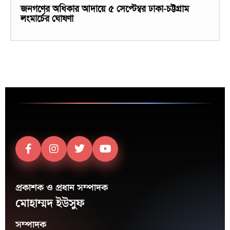
জনগণের অধিকার আদায়ে ৫ সেপ্টেম্বর ঢাকা-চট্টগ্রাম
লংমার্চের ঘোষণা
প্রকাশক ও প্রধান সম্পাদক
মোহাম্মদ ইউসুফ
সম্পাদক