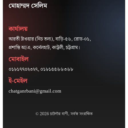
মোহাম্মদ সেলিম
কার্যালয়
আরতী টাওয়ার (নিচ তলা), বাড়ি-৫৬, রোড-০১,
প্রশান্তি আ/এ, কর্নেলহাট, কাট্টলী, চট্টগ্রাম।
মোবাইল
০১৮১৭৭০২৩২৭, ০১৮১৫৫৬৬৩৬৮
ই-মেইল
chatganrbani@gmail.com
© 2026 চাটগাঁর বাণী, সর্বস্ব সংরক্ষিত