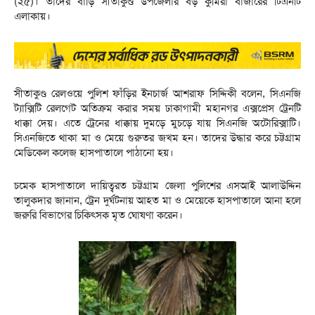
(২৫)। তাদের বাড়ি সীতাকুণ্ড উপজেলার বড় কুমিরা বাজারের টিএনটি
এলাকায়।
সীতাকুণ্ড রেলওয়ে পুলিশ ফাঁড়ির ইনচার্জ আশরাফ সিদ্দিকী বলেন, সিএনজি
ট্যাক্সিটি রেলগেট অতিক্রম করার সময় ঢাকাগামী মহানগর এক্সপ্রেস ট্রেনটি
ধাক্কা দেয়। এতে ট্রেনের ধাক্কায় দুমড়ে মুচড়ে যায় সিএনজি অটোরিক্সাটি।
সিএনজিতে থাকা মা ও মেয়ে গুরুতর জখম হন। তাদের উদ্ধার করে চট্টগ্রাম
মেডিকেল কলেজ হাসপাতালে পাঠানো হয়।
চমেক হাসপাতালে দায়িত্বরত চট্টগ্রাম জেলা পুলিশের এসআই আলাউদ্দিন
তালুকদার জানান, ট্রেন দুর্ঘটনায় আহত মা ও মেয়েকে হাসপাতালে আনা হলে
জরুরি বিভাগের চিকিৎসক মৃত ঘোষণা করেন।