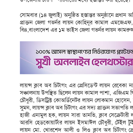
সোমবার (১৪ জুলাই) অনুষ্ঠিত হস্তান্তর অনুষ্ঠানে প্রধ
প্রাক্তন জেলা গভর্নর লায়ন কোহিনূর কামাল এমজেএফ
বি৪,বাংলাদেশ এর ১ম ভাইস জেলা গভর্নর লায়ন কামরু
লায়ন্স ক্লাব অব চিটাগং এর প্রেসিডেন্ট লায়ন রেবেকা
সঞ্চালনায় উপস্থিত ছিলেন লায়ন কামাল পাশা, এজিএম গি
চৌধুরী, ডিসট্রিক্ট কোঅর্ডিনেটর লায়ন লোকমান হোস
সুমন, লায়ন্স ক্লাব অব চিটাগং এর সদ্য প্রাক্তন সভাপত
হাজী এনামুল হক, লায়ন সারা তানভি, ক্লাব সেক্রেটারী 
আরসি হেডকোয়ার্টার লায়ন ইসমাঈল চৌধুরী, টেইল টুইস্
লায়ন মো. খোরশেদ আলী ও লিও ক্লাব অব চিটাগং প্রে