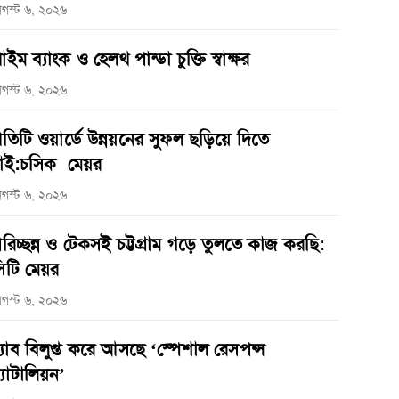
গস্ট ৬, ২০২৬
্রাইম ব্যাংক ও হেলথ পান্ডা চুক্তি স্বাক্ষর
গস্ট ৬, ২০২৬
্রতিটি ওয়ার্ডে উন্নয়নের সুফল ছড়িয়ে দিতে
াই:চসিক মেয়র
গস্ট ৬, ২০২৬
রিচ্ছন্ন ও টেকসই চট্টগ্রাম গড়ে তুলতে কাজ করছি:
িটি মেয়র
গস্ট ৬, ২০২৬
‌্যাব বিলুপ্ত করে আসছে ‘স্পেশাল রেসপন্স
্যাটালিয়ন’