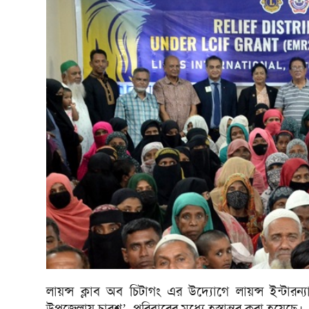
লায়ন্স ক্লাব অব চিটাগং এর উদ্যোগে লায়ন্স ইন্টারন্
উপজেলায় চারশ’ পরিবারের মধ্যে হস্তান্তর করা হয়েছে।