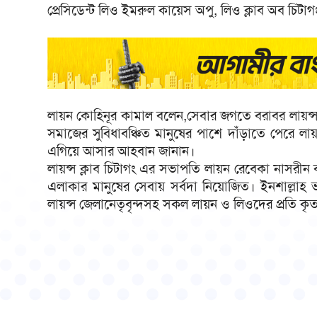
প্রেসিডেন্ট লিও ইমরুল কায়েস অপু, লিও ক্লাব অব চ
লায়ন কোহিনূর কামাল বলেন,সেবার জগতে বরাবর লায়ন্স ক
সমাজের সুবিধাবঞ্চিত মানুষের পাশে দাঁড়াতে পেরে লা
এগিয়ে আসার আহবান জানান।
লায়ন্স ক্লাব চিটাগং এর সভাপতি লায়ন রেবেকা নাসরী
এলাকার মানুষের সেবায় সর্বদা নিয়োজিত। ইনশাল্লাহ 
লায়ন্স জেলানেতৃবৃন্দসহ সকল লায়ন ও লিওদের প্রতি কৃত