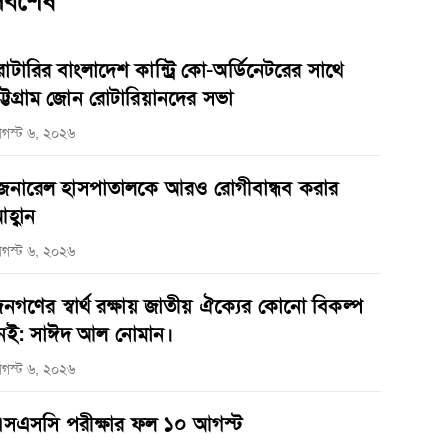
র্বশেষ
োটারির বাংলাদেশ কান্ট্রি কো-অর্ডিনেটরের সাথে
ট্টগ্রাম জোন রোটারিয়ানদের সভা
গস্ট ৬, ২০২৬
েনারেল হাসপাতালকে আরও রোগীবান্ধব করার
হ্বান
গস্ট ৬, ২০২৬
নগণের স্বার্থ রক্ষায় জাতীয় ঐক্যের কোনো বিকল্প
েই: সাঈদ আল নোমান।
গস্ট ৬, ২০২৬
সএসসি পরীক্ষার ফল ১০ আগস্ট