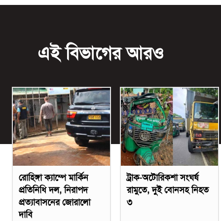
এই বিভাগের আরও
রোহিঙ্গা ক্যাম্পে মার্কিন
ট্রাক-অটোরিকশা সংঘর্ষ
প্রতিনিধি দল, নিরাপদ
রামুতে, দুই বোনসহ নিহত
প্রত্যাবাসনের জোরালো
৩
দাবি