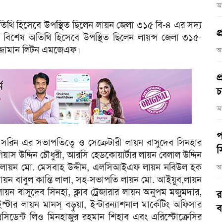
আ
ান অতিথি হিসেবে উপস্থিত ছিলেন লায়ন জেলা ৩১৫ বি-৪ এর সদ্য
প
, বিশেষ অতিথি হিসেবে উপস্থিত ছিলেন লায়ন্স জেলা ৩১৫-
জ্জামান লিটন এমজেএফ।
আ
প
চ
আ
প
 নাসরিন এর সভাপতিত্বে ও সেক্রেটারী লায়ন বাসুদেব সিনহার
স
য়াস উদ্দিন চৌধুরী, আরসি হেডকোয়ার্টার লায়ন বেলাল উদ্দিন
েন, লায়ন মো. মেসবাহ উদ্দীন, এলসিআইএফ লায়ন নবিউল হক
আ
ি লায়ন বাবুল কান্তি লালা, সহ-সভাপতি লায়ন মো. আইয়ুব,লায়ন
লায়ন বাসুদেব সিনহা, ক্লাব ট্রেজারার লায়ন অনুপম মজুমদার,
র
টার লায়ন মানস্ বড়ুয়া, ইন্টারন্যাশনাল মার্কেটিং অফিসার
ব
সিডেন্ট লিও মিনহাজুর রহমান শিহাব এবং এরিস্টোক্রেসির