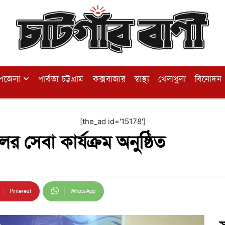
পজেলা
পার্বত্য চট্টগ্রাম
কক্সবাজার
স্বাস্থ্য
খেলাধুলা
বিনোদন
[the_ad id='15178']
ের সেবা কার্যক্রম অনুষ্ঠিত
Pinterest
WhatsApp