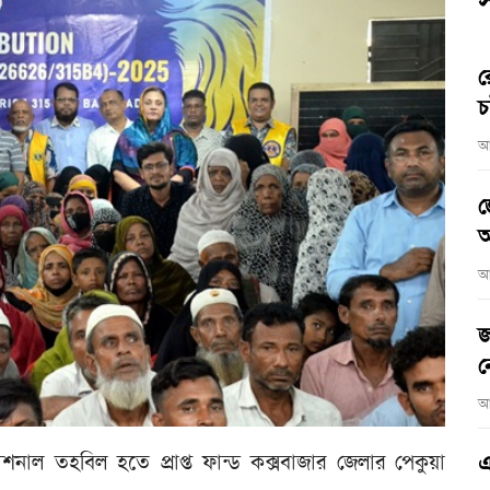
স
র
চ
আ
জ
আ
আ
জ
ন
আ
যাশনাল তহবিল হতে প্রাপ্ত ফান্ড কক্সবাজার জেলার পেকুয়া
এ