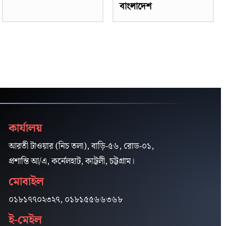
বাংলাদেশ
কার্যালয়
আরতী টাওয়ার (নিচ তলা), বাড়ি-৫৬, রোড-০১,
প্রশান্তি আ/এ, কর্নেলহাট, কাট্টলী, চট্টগ্রাম।
মোবাইল
০১৮১৭৭০২৩২৭, ০১৮১৫৫৬৬৩৬৮
ই-মেইল