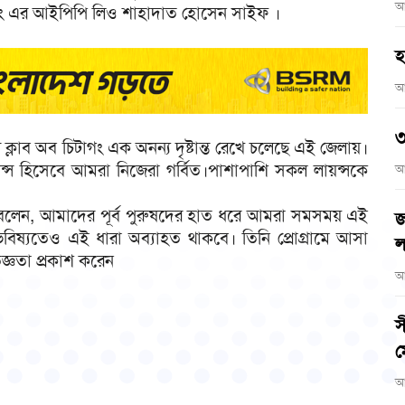
আ
িটাগং এর আইপিপি লিও শাহাদাত হোসেন সাইফ ।
হ
আ
৩
্লাব অব চিটাগং এক অনন্য দৃষ্টান্ত রেখে চলেছে এই জেলায়।
য়ন্স হিসেবে আমরা নিজেরা গর্বিত।পাশাপাশি সকল লায়ন্সকে
আ
ন বলেন, আমাদের পূর্ব পুরুষদের হাত ধরে আমরা সমসময় এই
জ
ভবিষ্যতেও এই ধারা অব্যাহত থাকবে। তিনি প্রোগ্রামে আসা
ল
জ্ঞতা প্রকাশ করেন
আ
স
ম
আ