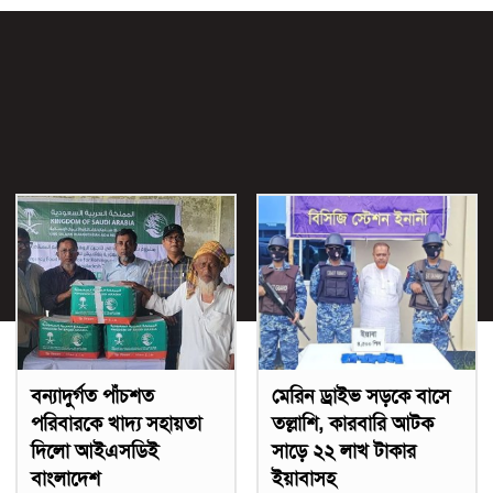
বন্যাদুর্গত পাঁচশত
মেরিন ড্রাইভ সড়কে বাসে
পরিবারকে খাদ্য সহায়তা
তল্লাশি, কারবারি আটক
দিলো আইএসডিই
সাড়ে ২২ লাখ টাকার
বাংলাদেশ
ইয়াবাসহ