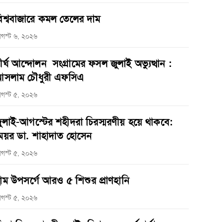
িশ্ববাজারে কমল তেলের দাম
গস্ট ৬, ২০২৬
ীর্ঘ আন্দোলন সংগ্রামের ফসল জুলাই অভ্যুত্থান :
সলাম চৌধুরী এফসিএ
গস্ট ৫, ২০২৬
ুলাই-আগস্টের শহীদরা চিরস্মরণীয় হয়ে থাকবে:
েয়র ডা. শাহাদাত হোসেন
গস্ট ৫, ২০২৬
াম উপসর্গে আরও ৫ শিশুর প্রাণহানি
গস্ট ৫, ২০২৬