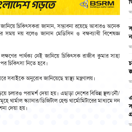
ভ
আ
েশি জানিয়ে চিকিৎসকরা জানান, সম্ভাবনা রয়েছে আবারও অনেক
স
র সময় নয় বলেও জানান মেডিসিন ও বক্ষব্যাধী বিশেষজ্ঞ
ন
আ
 লক্ষণের পার্থক্য নেই জানিয়ে চিকিৎসক রাজীব কুমার সাহা
চ
 পর চিকিৎসা নিতে হবে।
জ
ারে সবাইকে অনুরোধ জানিয়েছে স্বাস্থ্য মন্ত্রণালয়।
আ
এড়িয়ে চলারও পরামর্শ দেয়া হয়। এছাড়া দেশের বিভিন্ন স্থল/নৌ/
এ
হে থার্মাল স্ক্যানার/ডিজিটাল হেল্ড থার্মোমিটারের মাধ্যমে নন
স
েশনা দেয়া হয়।
গ
আ