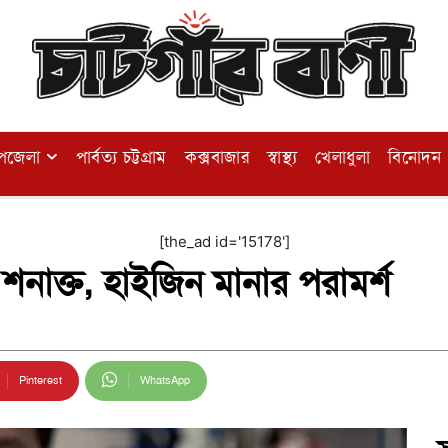
পজেলা
পার্বত্য চট্টগ্রাম
কক্সবাজার
স্বাস্থ্য
খেলাধুলা
বিনোদন
[the_ad id='15178']
নাক্ত, হাইজিন মানার পরামর্শ
Pinterest
WhatsApp