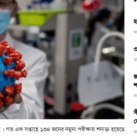
স
হ
আ
৩
আ
জ
ল
আ
স
ম
। গত এক সপ্তাহে ১৩৪ জনের নমুনা পরীক্ষায় শনাক্ত হয়েছে
আ