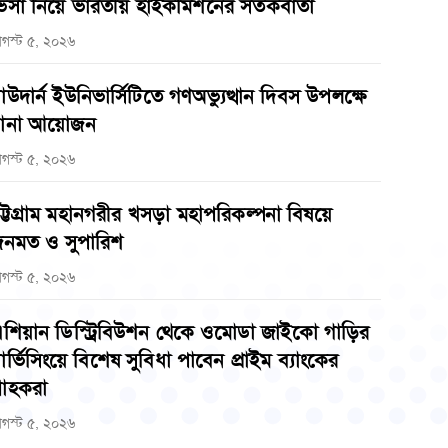
িসা নিয়ে ভারতীয় হাইকমিশনের সতর্কবার্তা
গস্ট ৫, ২০২৬
াউদার্ন ইউনিভার্সিটিতে গণঅভ্যুত্থান দিবস উপলক্ষে
ানা আয়োজন
গস্ট ৫, ২০২৬
ট্টগ্রাম মহানগরীর খসড়া মহাপরিকল্পনা বিষয়ে
নমত ও সুপারিশ
গস্ট ৫, ২০২৬
শিয়ান ডিস্ট্রিবিউশন থেকে ওমোডা জাইকো গাড়ির
ার্ভিসিংয়ে বিশেষ সুবিধা পাবেন প্রাইম ব্যাংকের
্রাহকরা
গস্ট ৫, ২০২৬