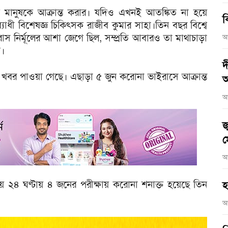
ক মানুষকে আক্রান্ত করার। যদিও এখনই আতঙ্কিত না হয়ে
ব
যাধী বিশেষজ্ঞ চিকিৎসক রাজীব কুমার সাহা।তিন বছর বিশ্বে
স নির্মূলের আশা জেগে ছিল, সম্প্রতি আবারও তা মাথাচাড়া
আ
প।
দ
 খবর পাওয়া গেছে। এছাড়া ৫ জুন করোনা ভাইরাসে আক্রান্ত
আ
আ
জ
ম
আ
নো হয় ২৪ ঘণ্টায় ৪ জনের পরীক্ষায় করোনা শনাক্ত হয়েছে তিন
হ
আ