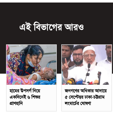
এই বিভাগের আরও
হামের উপসর্গ নিয়ে
জনগণের অধিকার আদায়ে
একদিনেই ৬ শিশুর
৫ সেপ্টেম্বর ঢাকা-চট্টগ্রাম
প্রাণহানি
লংমার্চের ঘোষণা