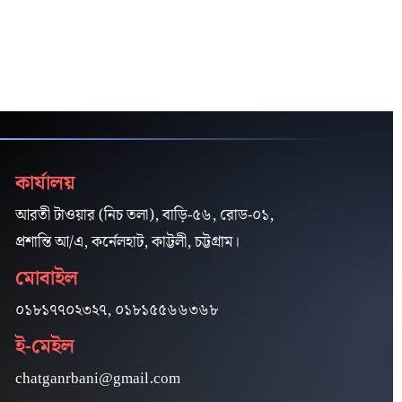
কার্যালয়
আরতী টাওয়ার (নিচ তলা), বাড়ি-৫৬, রোড-০১,
প্রশান্তি আ/এ, কর্নেলহাট, কাট্টলী, চট্টগ্রাম।
মোবাইল
০১৮১৭৭০২৩২৭, ০১৮১৫৫৬৬৩৬৮
ই-মেইল
chatganrbani@gmail.com