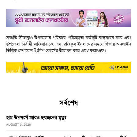
সম্প্রতি সীতাকুণ্ড উপজেলায় পরিষ্কার–পরিচ্ছন্নতা কর্মসূচি বাস্তবায়ন করে এবং
উপজেলা নির্বাহী অফিসার কে. এম. রফিকুল ইসলামের সহযোগিতায় অনলাইন
ভিত্তিক স্পোকেন ইংলিশ কোর্সের উদ্বোধন করে এমএফজেএফ।
সর্বশেষ
হাম উপসর্গে আরও ছয়জনের মৃত্যু
AUGUST 9, 2026