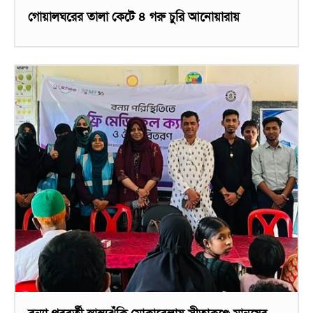
গোয়ালঘরের তালা কেটে ৪ গরু চুরি আনোয়ারায়