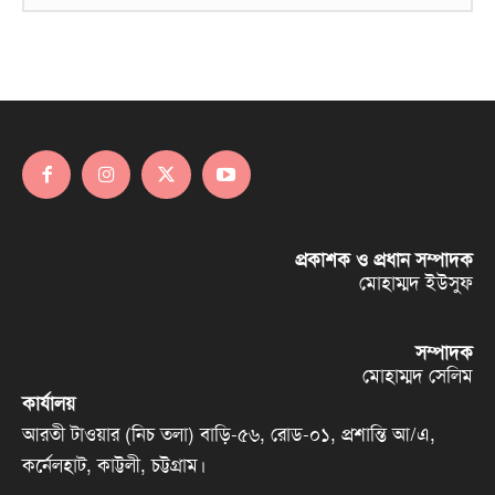
প্রকাশক ও প্রধান সম্পাদক
মোহাম্মদ ইউসুফ
সম্পাদক
মোহাম্মদ সেলিম
কার্যালয়
আরতী টাওয়ার (নিচ তলা) বাড়ি-৫৬, রোড-০১, প্রশান্তি আ/এ,
কর্নেলহাট, কাট্টলী, চট্টগ্রাম।