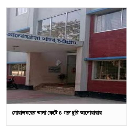
গোয়ালঘরের তালা কেটে ৪ গরু চুরি আনোয়ারায়