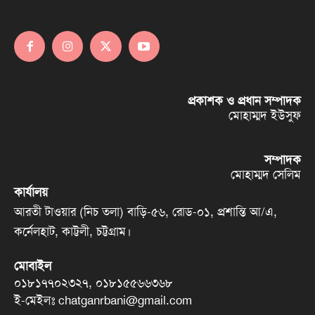
প্রকাশক ও প্রধান সম্পাদক
মোহাম্মদ ইউসুফ
সম্পাদক
মোহাম্মদ সেলিম
কার্যালয়
আরতী টাওয়ার (নিচ তলা) বাড়ি-৫৬, রোড-০১, প্রশান্তি আ/এ,
কর্নেলহাট, কাট্টলী, চট্টগ্রাম।
মোবাইল
০১৮১৭৭০২৩২৭, ০১৮১৫৫৬৬৩৬৮
ই-মেইলঃ chatganrbani@gmail.com